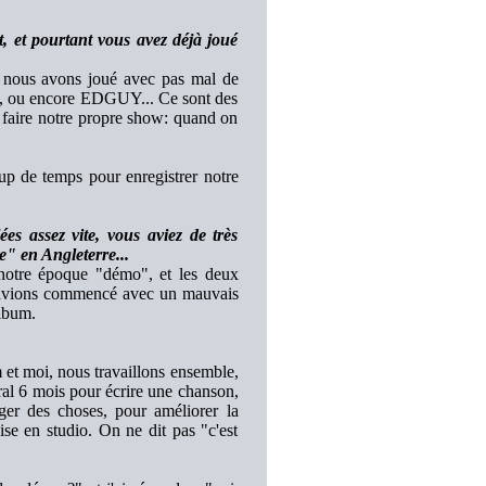
t, et pourtant vous avez déjà joué
s, nous avons joué avec pas mal de
u encore EDGUY... Ce sont des
faire notre propre show: quand on
oup de temps pour enregistrer notre
s assez vite, vous aviez de très
e" en Angleterre...
 notre époque "démo", et les deux
us avions commencé avec un mauvais
album.
et moi, nous travaillons ensemble,
ral 6 mois pour écrire une chanson,
nger des choses, pour améliorer la
se en studio. On ne dit pas "c'est