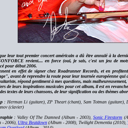
que leur tout premier concert américain a dû être annulé à la derni
FORCE revient.... en force (oui, je sais, c'est un jeu de mots
é pour début 2006.
ennent en effet de signer chez Roadrunner Records, et en profit
e", avant de reprendre la route pour leur tournée européenne qui 
 guitariste, répond gentiment à mes questions, mais malheureusement, il 
iers de leurs inspirations musicales pour cet album, il est en revanch
 des textes de leurs chansons, de leur signification ou des thèmes abor
up
: Herman Li (guitare), ZP Theart (chant), Sam Totman (guitare), 
nov (clavier)
raphie
: Valley Of The Damned (Album - 2003),
Sonic Firestorm
(A
 - 2006),
Ultra Beatdown
(Album - 2008), Twilight Dementia (2010),
um Overload
(Album - 2014)