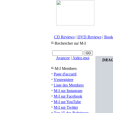
CD Reviews
|
DVD Reviews
|
Book
Rechercher sur M-I
Avancee
|
Aidez-moi
DRAGO
M-I Membres
·
Page d'accueil
·
S'enregistrer
·
Liste des Membres
·
M-I sur Instagram
·
M-I sur Facebook
·
M-I sur YouTube
·
M-I sur Twitter
·
Top 15 des Rubriques