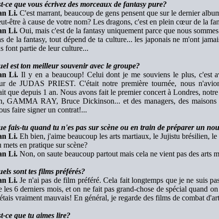
t-ce que vous écrivez des morceaux de fantasy pure?
n Li.
C'est marrant, beaucoup de gens pensent que sur le dernier album i
ut-être à cause de votre nom? Les dragons, c'est en plein cœur de la fan
n Li.
Oui, mais c'est de la fantasy uniquement parce que nous sommes 
s de la fantasy, tout dépend de ta culture... les japonais ne m'ont jamai
 font partie de leur culture...
el est ton meilleur souvenir avec le groupe?
n Li.
Il y en a beaucoup! Celui dont je me souviens le plus, c'est av
ur de JUDAS PRIEST. C'était notre première tournée, nous n'avion
ait que depuis 1 an. Nous avons fait le premier concert à Londres, notre vi
, GAMMA RAY, Bruce Dickinson... et des managers, des maisons de
us faire signer un contrat!...
e fais-tu quand tu n'es pas sur scène ou en train de préparer un no
n Li.
Eh bien, j'aime beaucoup les arts martiaux, le Jujistu brésilien, le
 mets en pratique sur scène?
n Li.
Non, on saute beaucoup partout mais cela ne vient pas des arts m
els sont tes films préférés?
n Li.
Je n'ai pas de film préféré. Cela fait longtemps que je ne suis p
e les 6 derniers mois, et on ne fait pas grand-chose de spécial quand on
 étais vraiment mauvais! En général, je regarde des films de combat d'ar
t-ce que tu aimes lire?