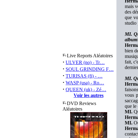
Herma
mais v
des dé
que vou
studio 
MI. Qu
album
Herma
bien d
Live Reports Aléatoires
musiqu
·
fait, 
ULVER (no) - Tr…
dernie
·
SOUL GRINDING F…
·
TURISAS (fi) - …
MI. Qu
·
WASP (usa) - Ro…
Herma
·
QUEEN (uk) - Zé…
faison
vous p
Voir les autres
saccag
DVD Reviews
que le
Aléatoires
MI.
Qu
Herma
MI.
Oui
Herma
contact