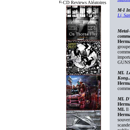
CD Reviews Aléatoires
M-I In
Li, Sa
Metal-
commen
Herma
groupe
commen
import
GUNS
MI. Le
Kong..
Herma
commen
MI. D
Herma
MI.
Il
Herma
souven
scander