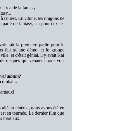
l y a de la fantasy...
tasy...
à l'ouest. En Chine, les dragons ne
s parlé de fantasy, car pour eux les
oir fait la première partie pour le
s fait qu'une démo, et le groupe
lle, et c'était génial, il y avait Kai
 disques qui venaient nous voir
uvel album?
 combat...
artiaux!
as allé au cinéma, nous avons été en
 est en tournée. Le dernier film que
ts martiaux.