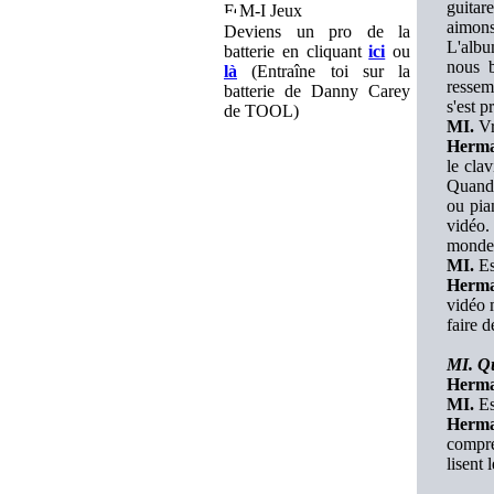
guitar
M-I Jeux
aimons 
Deviens un pro de la
L'albu
batterie en cliquant
ici
ou
nous b
là
(Entraîne toi sur la
ressem
batterie de Danny Carey
s'est p
de TOOL)
MI.
Vr
Herma
le cla
Quand 
ou pia
vidéo.
monde
MI.
Es
Herma
vidéo 
faire 
MI. Qu
Herma
MI.
Est
Herma
compre
lisent 