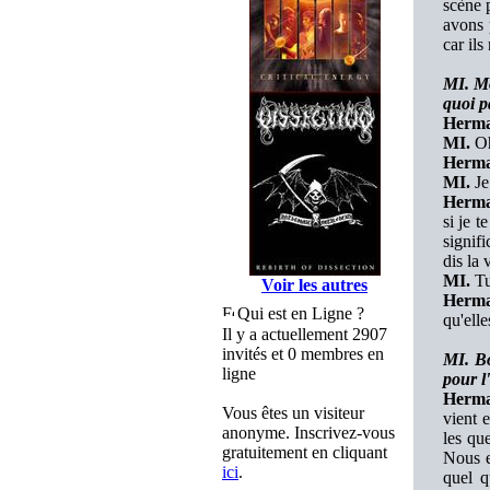
scène 
avons 
car ils
MI. Mo
quoi p
Herma
MI.
Oh
Herma
MI.
Je 
Herma
si je 
signifi
dis la 
MI.
Tu
Voir les autres
Herma
Qui est en Ligne ?
qu'elle
Il y a actuellement 2907
invités et 0 membres en
MI. Bo
ligne
pour l
Herma
Vous êtes un visiteur
vient 
anonyme. Inscrivez-vous
les que
gratuitement en cliquant
Nous e
ici
.
quel q