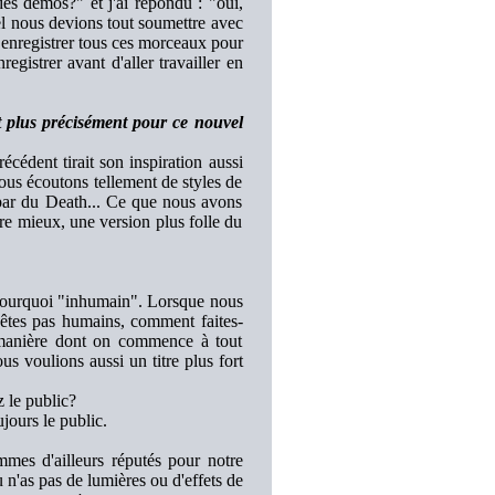
es démos?" et j'ai répondu : "oui,
l nous devions tout soumettre avec
 enregistrer tous ces morceaux pour
egistrer avant d'aller travailler en
t plus précisément pour ce nouvel
écédent tirait son inspiration aussi
ous écoutons tellement de styles de
ar du Death... Ce que nous avons
ire mieux, une version plus folle du
 pourquoi "inhumain". Lorsque nous
'êtes pas humains, comment faites-
a manière dont on commence à tout
s voulions aussi un titre plus fort
 le public?
jours le public.
mmes d'ailleurs réputés pour notre
u n'as pas de lumières ou d'effets de