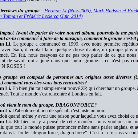
terviews du groupe
:
Herman Li (Nov-2005)
,
Mark Hudson et Frédé
m Totman et Frédéric Leclercq (Juin-2014)
Impact. Avant de parler de votre nouvel album, pourrais-tu me parl
t as-tu commencé à faire de la musique, comment le groupe s'est-il 
n Li.
Le groupe a commencé en 1999, avec notre première répétitio
 avec Sam, il voulait faire quelque chose d'autre, un groupe plus mé
cé. En fait, nous essayons de ne pas trop parler de ce que nous a
ant de savoir qui a joué dans quel autre groupe.... ce n'est pas c
'N ROSES !
 groupe est composé de personnes aux origines assez diverses (
.) comment vous êtes-vous tous rencontrés?
n Li.
Eh bien j'ai tout simplement trouvé ZP, qui cherchait un groupe,
cé. Tout le monde s'est rencontré à Londres en fait.
'où vient le nom du groupe, DRAGONFORCE?
n Li.
D'absolument rien de spécial! c'est juste un nom.
 doit quand même y avoir une raison pour laquelle vous avez choisi ce n
n Li.
Eh bien on y a pensé de cette manière: nous voulions un no
ir, que tout le monde puisse prononcer même sans parler anglais, et a
 dans la foule: "dragon force, dragon force". C'est à la fois assez court