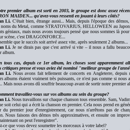
tre premier album est sorti en 2003, le groupe est donc assez récen
RON MAIDEN... qu'avez-vous ressenti en jouant à leurs côtés?
n Li.
C'était bien, étrange aussi... Mais, depuis l'époque des démo
s noms du Metal, comme STRATOVARIUS, HELLOWEEN au Japon, o
s géniaux, mais nous avons toujours pensé que nous sommes là pour 
sur scène, c'est DRAGONFORCE...
semble que le succès soit arrivé assez vite, après seulement 2 albums...
n Li.
Je ne dirais pas que c'est arrivé si vite – il nous a fallu beauc
r album.
 tous cas, depuis ce 1er album, les choses sont apparemment allée
 critiques presse et vous aviez été nominé "meilleur groupe de l'anné
n Li.
Nous avons fait tellement de concerts en Angleterre, depuis
rs albums étaient vraiment très puissants, ce n'est pas comme si no
.. Mais nous avons dû souffrir beaucoup avant de sortir notre premier 
mment travaillez-vous sur vos albums au sein du groupe?
n Li.
Nous travaillons sur chaque chanson tous ensemble. Sam, Vadim 
ue soit celui qui a écrit la chanson en premier. Cela nous prend en géné
ir du premier jour d'enregistrement, car nous n'arrêtons pas de cha
n. Nous faisons des démos très approximatives, et ensuite on improvi
maintenant on peut l'enregistrer".
t-ce que vous devez soumettre les morceaux à votre label?