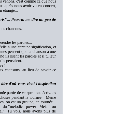
nous venons, c'est comme ça que nous
lus après nous avoir vu en concert,
n étrange...
rts"... Peux-tu me dire un peu de
 nos chansons.
rendre les paroles...
lle a une certaine signification, et
rsonnes pensent que la chanson a une
d ils lisent les paroles et si tu leur
'ils pensaient.
ère?
aux chansons, au lieu de savoir ce
dire d'où vous vient l'inspiration
nde partie de ce que nous écrivons
 choses pendant la tournée... Même
nes, on est un groupe, en tournée...
ion du "melodic –power –Metal" ou
al"! Tu vois, nous avons plus de