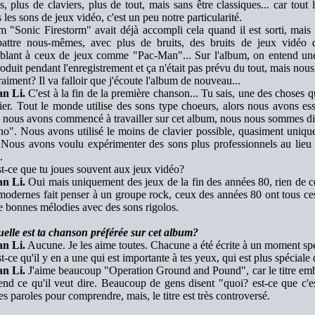
es, plus de claviers, plus de tout, mais sans être classiques... car tou
les sons de jeux vidéo, c'est un peu notre particularité.
m "Sonic Firestorm" avait déjà accompli cela quand il est sorti, mais
attre nous-mêmes, avec plus de bruits, des bruits de jeux vidéo q
blant à ceux de jeux comme "Pac-Man"... Sur l'album, on entend une 
roduit pendant l'enregistrement et ça n'était pas prévu du tout, mais nous
aiment? Il va falloir que j'écoute l'album de nouveau...
n Li.
C'est à la fin de la première chanson... Tu sais, une des choses qu
vier. Tout le monde utilise des sons type choeurs, alors nous avons es
nous avons commencé à travailler sur cet album, nous nous sommes dit
no". Nous avons utilisé le moins de clavier possible, quasiment unique
 Nous avons voulu expérimenter des sons plus professionnels au lieu
.
t-ce que tu joues souvent aux jeux vidéo?
n Li.
Oui mais uniquement des jeux de la fin des années 80, rien de c
modernes fait penser à un groupe rock, ceux des années 80 ont tous ces
de bonnes mélodies avec des sons rigolos.
elle est ta chanson préférée sur cet album?
n Li.
Aucune. Je les aime toutes. Chacune a été écrite à un moment spéc
-ce qu'il y en a une qui est importante à tes yeux, qui est plus spéciale 
n Li.
J'aime beaucoup "Operation Ground and Pound", car le titre emb
nd ce qu'il veut dire. Beaucoup de gens disent "quoi? est-ce que c'es
les paroles pour comprendre, mais, le titre est très controversé.