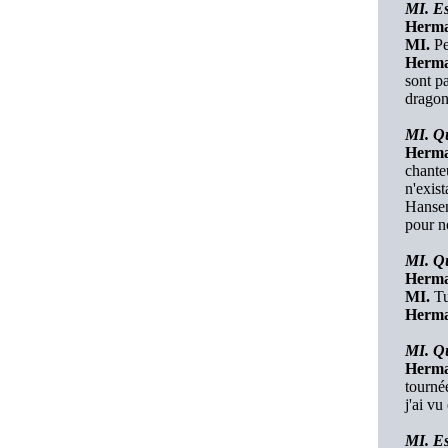
MI. Es
Herma
MI.
Pe
Herma
sont pa
dragons
MI. Qu
Herma
chante
n'exist
Hansen
pour no
MI. Qu
Herma
MI.
Tu
Herma
MI. Qu
Herma
tourné
j'ai vu
MI. Es