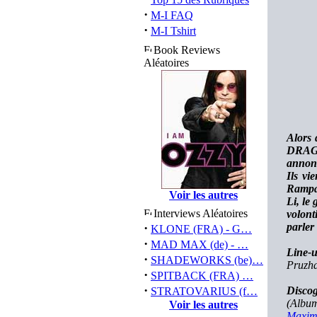
·
M-I FAQ
·
M-I Tshirt
Book Reviews
Aléatoires
Alors 
DRAGON
annonc
Ils vi
Rampag
Voir les autres
Li, le
Interviews Aléatoires
volont
·
parler
KLONE (FRA) - G…
·
MAD MAX (de) - …
Line-
·
SHADEWORKS (be)…
Pruzha
·
SPITBACK (FRA) …
·
Discog
STRATOVARIUS (f…
(Album
Voir les autres
Maxim