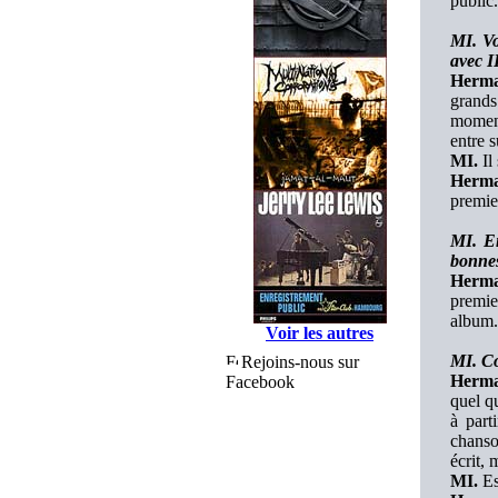
public.
MI. Vo
avec I
Herma
grand
moment
entre 
MI.
Il 
Herma
premie
MI. En
bonnes
Herma
premie
album.
Voir les autres
MI. Co
Rejoins-nous sur
Herma
Facebook
quel q
à part
chanso
écrit, 
MI.
Es