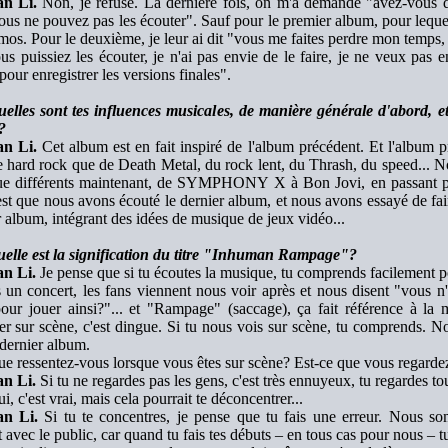
n Li.
Non, je refuse. La dernière fois, on m'a demandé "avez-vous d
ous ne pouvez pas les écouter". Sauf pour le premier album, pour leque
mos. Pour le deuxième, je leur ai dit "vous me faites perdre mon temps,
s puissiez les écouter, je n'ai pas envie de le faire, je ne veux pas enr
pour enregistrer les versions finales".
elles sont tes influences musicales, de manière générale d'abord, e
?
n Li.
Cet album est en fait inspiré de l'album précédent. Et l'album pr
e hard rock que de Death Metal, du rock lent, du Thrash, du speed... N
e différents maintenant, de SYMPHONY X à Bon Jovi, en passant p
c'est que nous avons écouté le dernier album, et nous avons essayé de fa
r album, intégrant des idées de musique de jeux vidéo...
elle est la signification du titre "Inhuman Rampage"?
n Li.
Je pense que si tu écoutes la musique, tu comprends facilement
s un concert, les fans viennent nous voir après et nous disent "vous n
our jouer ainsi?"... et "Rampage" (saccage), ça fait référence à l
er sur scène, c'est dingue. Si tu nous vois sur scène, tu comprends. Nou
 dernier album.
e ressentez-vous lorsque vous êtes sur scène? Est-ce que vous regardez
n Li.
Si tu ne regardes pas les gens, c'est très ennuyeux, tu regardes tou
, c'est vrai, mais cela pourrait te déconcentrer...
n Li.
Si tu te concentres, je pense que tu fais une erreur. Nous so
 avec le public, car quand tu fais tes débuts – en tous cas pour nous – t