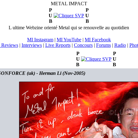
METAL IMPACT
P
P
U
U
B
B
L ultime Webzine orienté Metal qui se renouvelle au quotidien
MI Instagram
|
MI YouTube
|
MI Facebook
 Reviews
|
Interviews
|
Live Reports
|
Concours
|
Forums
|
Radio
|
Pho
P
P
U
U
B
B
NFORCE (uk) - Herman Li (Nov-2005)