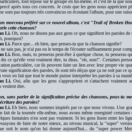
particuliers, tout repose sur le groupe en lui-même, et c'est de là que 
percé après tous ces concerts. Je crois que les gens nous apprécient p
 ne sont pas toujours très convaincus en écoutant l'album, pour une raiso
n morceau préféré sur ce nouvel album, c'est "Trail of Broken Hea
arle cette chanson?
n Li.
Oh, nous ne disons pas aux gens ce que signifient les paroles de
, pourquoi?
n Li.
Parce que... eh bien, que penses-tu que la chanson signifie?
ne sais pas, je n'ai pas eu le temps de l'écouter suffisamment pour comp
n Li.
Bon, mais, tu penseras peut-être à quelque chose, tu penseras qu'e
te dis ce qu'elle veut vraiment dire, tu diras, "oh, non!". Certaines pe
cation particulière, car ils peuvent faire un lien avec leur propre vie quan
vraie signification des paroles, ils sont très déçus que ça ne soit pas ce qu
 veux en fait que tout le monde puisse interpréter les paroles à sa mani
n Li.
Oui, afin que les gens s'approprient et s'attachent vraiment 
s veulent dire.
n, sans parler de la signification précise des chansons, peux-tu me 
'écriture des paroles?
n Li.
Eh bien, nous sommes inspirés par ce que nous vivons. Une gra
en fait de la tournée elle-même, nous avons même enregistré certaines
lques fantaisies n'en sont pas vraiment. Si les gens lisent entre les lig
ssayons de faire de notre mieux, au niveau musical, la "super" vers
ue soit le nom qu'on lui donne aujourd'hui... du "super power Met