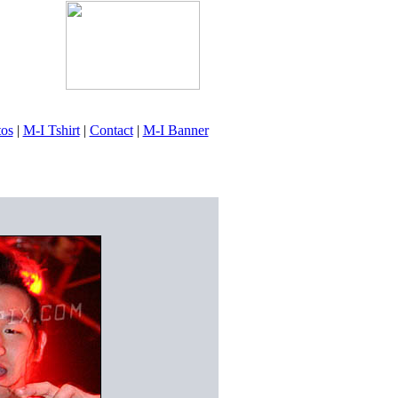
tos
|
M-I Tshirt
|
Contact
|
M-I Banner