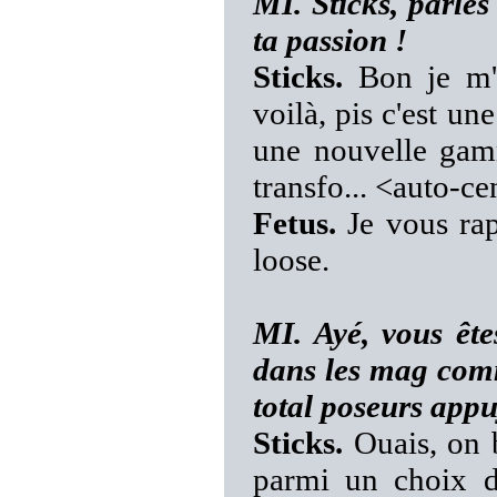
MI. Sticks, parles
ta passion !
Sticks.
Bon je m'a
voilà, pis c'est un
une nouvelle gam
transfo... <auto-c
Fetus.
Je vous rap
loose.
MI. Ayé, vous ête
dans les mag com
total poseurs app
Sticks.
Ouais, on b
parmi un choix d