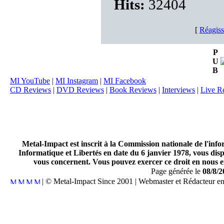
Hits:
32404
[
Réagiss
P
U
B
MI YouTube
|
MI Instagram
|
MI Facebook
CD Reviews
|
DVD Reviews
|
Book Reviews
|
Interviews
|
Live R
Metal-Impact est inscrit à la Commission nationale de l'inf
Informatique et Libertés en date du 6 janvier 1978, vous disp
vous concernent. Vous pouvez exercer ce droit en nous en
Page générée le
08/8/2
| © Metal-Impact Since 2001 | Webmaster et Rédacteur e