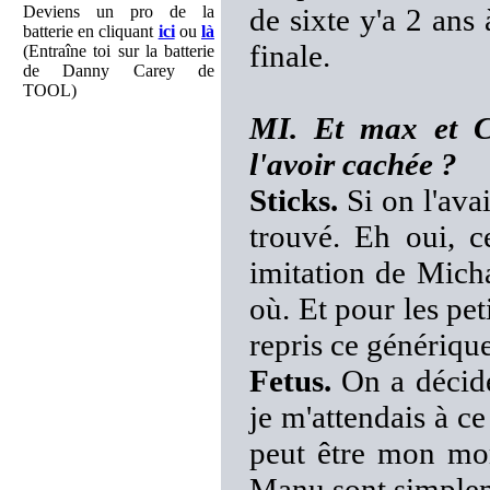
Deviens un pro de la
de sixte y'a 2 ans 
batterie en cliquant
ici
ou
là
finale.
(Entraîne toi sur la batterie
de Danny Carey de
TOOL)
MI. Et max et Ci
l'avoir cachée ?
Sticks.
Si on l'avai
trouvé. Eh oui, c
imitation de Mich
où. Et pour les pet
repris ce générique
Fetus.
On a décidé 
je m'attendais à ce
peut être mon mor
Manu sont simpleme