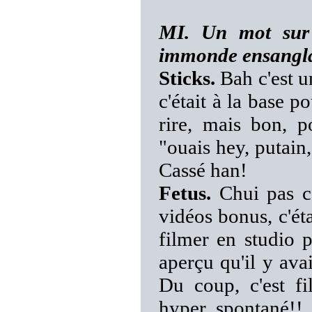
MI. Un mot sur 
immonde ensanglant
Sticks.
Bah c'est u
c'était à la base p
rire, mais bon, p
"ouais hey, putain,
Cassé han!
Fetus.
Chui pas ca
vidéos bonus, c'éta
filmer en studio 
aperçu qu'il y ava
Du coup, c'est fi
hyper spontané!! 