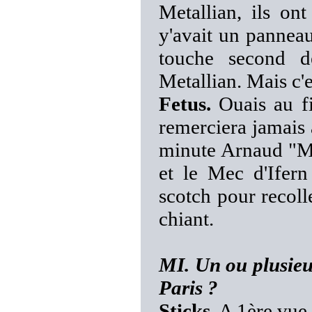
Metallian, ils on
y'avait un panneau
touche second d
Metallian. Mais c'
Fetus.
Ouais au fi
remerciera jamais 
minute Arnaud "M
et le Mec d'Ifer
scotch pour recolle
chiant.
MI. Un ou plusieu
Paris ?
Sticks.
A 1ère vue, 