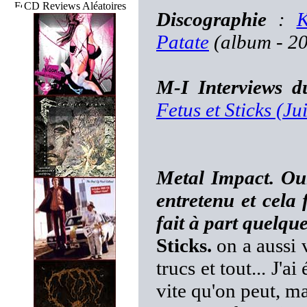
CD Reviews Aléatoires
Discographie
:
K
Patate
(album - 2
M-I Interviews d
Fetus et Sticks (Ju
Metal Impact. Oula
entretenu et cela
fait à part quelque
Sticks.
on a aussi v
trucs et tout... J'a
vite qu'on peut, m