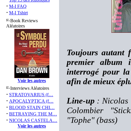
·
M-I FAQ
·
M-I Tshirt
Book Reviews
Aléatoires
Toujours autant f
premier album i
interrogé pour la
afin de mieux éplu
Voir les autres
Interviews Aléatoires
·
STRATOVARIUS (f…
Line-up
: Nicolas
·
APOCALYPTICA (f…
·
BLOOD STAIN CHI…
Colombier "Stick
·
BETRAYING THE M…
"Tophe" (bass)
·
NICOLAS CASTELA…
Voir les autres