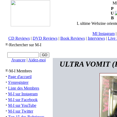
M
P
U
B
L ultime Webzine orienté
MI Instagram
CD Reviews
|
DVD Reviews
|
Book Reviews
|
Interviews
|
Live 
Rechercher sur M-I
Avancee
|
Aidez-moi
ULTRA VOMIT (FRA
M-I Membres
·
Page d'accueil
·
S'enregistrer
·
Liste des Membres
·
M-I sur Instagram
·
M-I sur Facebook
·
M-I sur YouTube
·
M-I sur Twitter
·
Top 15 des Rubriques