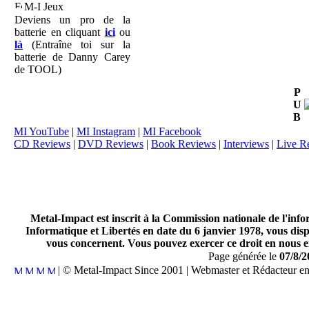
M-I Jeux
Deviens un pro de la
batterie en cliquant
ici
ou
là
(Entraîne toi sur la
batterie de Danny Carey
de TOOL)
P
U
B
MI YouTube
|
MI Instagram
|
MI Facebook
CD Reviews
|
DVD Reviews
|
Book Reviews
|
Interviews
|
Live R
Metal-Impact est inscrit à la Commission nationale de l'inf
Informatique et Libertés en date du 6 janvier 1978, vous disp
vous concernent. Vous pouvez exercer ce droit en nous en
Page générée le
07/8/2
| © Metal-Impact Since 2001 | Webmaster et Rédacteur e