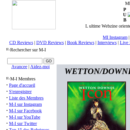
M
P
U
B
L ultime Webzine orienté
MI Instagram
CD Reviews
|
DVD Reviews
|
Book Reviews
|
Interviews
|
Live 
Rechercher sur M-I
Avancee
|
Aidez-moi
WETTON/DOWNES (
M-I Membres
·
Page d'accueil
·
S'enregistrer
·
Liste des Membres
·
M-I sur Instagram
·
M-I sur Facebook
·
M-I sur YouTube
·
M-I sur Twitter
·
Top 15 des Rubriques