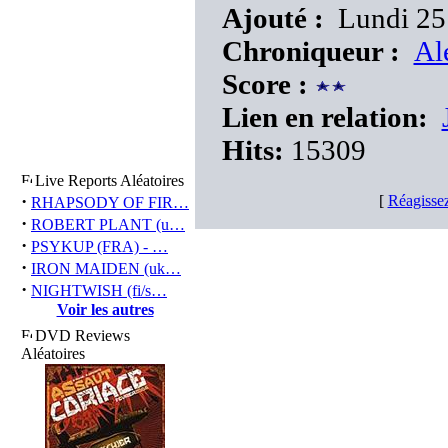
Ajouté :
Lundi 25 
Chroniqueur :
Al
Score :
Lien en relation:
Hits:
15309
Live Reports Aléatoires
·
[
Réagissez
RHAPSODY OF FIR…
·
ROBERT PLANT (u…
·
PSYKUP (FRA) - …
·
IRON MAIDEN (uk…
·
NIGHTWISH (fi/s…
Voir les autres
DVD Reviews
Aléatoires