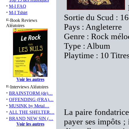
·
M-I FAQ
·
M-I Tshirt
Sortie du Scud : 1
Book Reviews
Pays : Angleterre
Aléatoires
Genre : Rock mélo
Type : Album
Playtime : 10 Titre
Voir les autres
Interviews Aléatoires
·
BRAINSTORM (de)…
·
OFFENDING (FRA)…
·
MUSINK by Metal…
La paire fondatric
·
ALL THE SHELTER…
·
BRAND NEW SIN (…
payer ses impôts ; i
Voir les autres