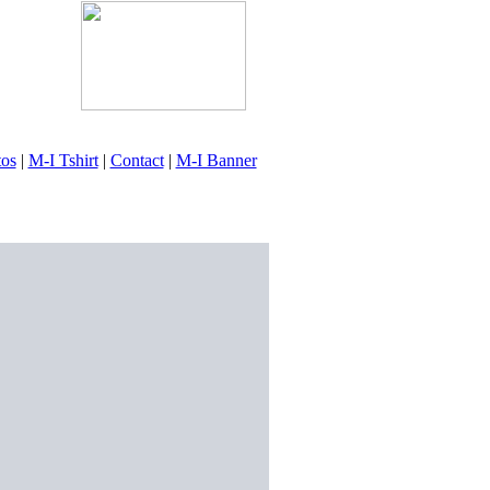
tos
|
M-I Tshirt
|
Contact
|
M-I Banner