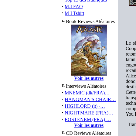
·
M-I FAQ
·
M-I Tshirt
Book Reviews Aléatoires
Le sh
Coop
retom
fami
engo
rocai
Alice
Voir les autres
donc 
Interviews Aléatoires
desti
·
Cette
MNEMIC (dk/FRA)…
trans
·
HANGMAN'S CHAIR…
techn
·
HIGHLORD (it) -…
compo
·
NIGHTMARE (FRA)…
You L
·
EOSTENEM (FRA) …
|
Tran
Voir les autres
CD Reviews Aléatoires