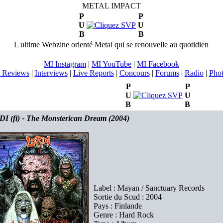
METAL IMPACT
P
P
U
U
B
B
L ultime Webzine orienté Metal qui se renouvelle au quotidien
MI Instagram
|
MI YouTube
|
MI Facebook
 Reviews
|
Interviews
|
Live Reports
|
Concours
|
Forums
|
Radio
|
Pho
P
P
U
U
B
B
I (fi) - The Monsterican Dream (2004)
Label : Mayan / Sanctuary Records
Sortie du Scud : 2004
Pays : Finlande
Genre : Hard Rock