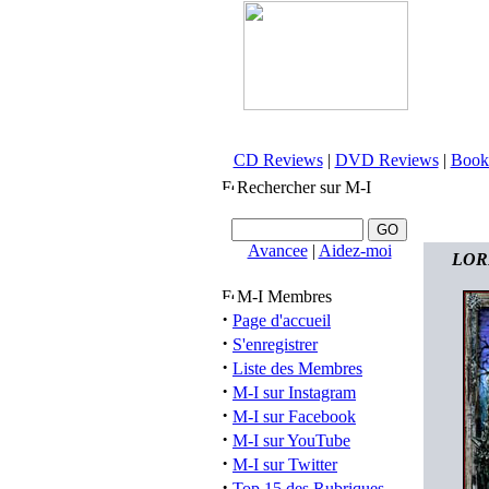
CD Reviews
|
DVD Reviews
|
Book
Rechercher sur M-I
Avancee
|
Aidez-moi
LORD
M-I Membres
·
Page d'accueil
·
S'enregistrer
·
Liste des Membres
·
M-I sur Instagram
·
M-I sur Facebook
·
M-I sur YouTube
·
M-I sur Twitter
·
Top 15 des Rubriques