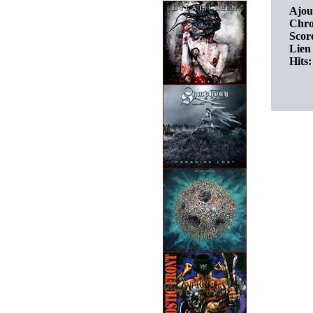
Ajou
Chro
Score
Lien 
Hits: