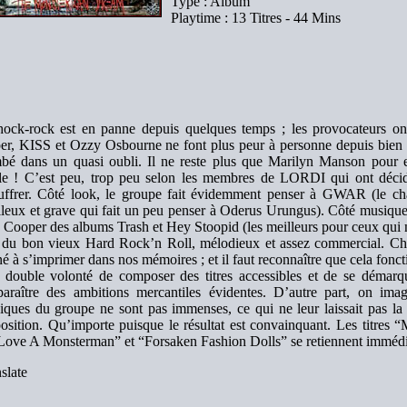
Type : Album
Playtime : 13 Titres - 44 Mins
ock-rock est en panne depuis quelques temps ; les provocateurs ont 
er, KISS et Ozzy Osbourne ne font plus peur à personne depuis bi
bé dans un quasi oubli. Il ne reste plus que Marilyn Manson pour ef
lle ! C’est peu, trop peu selon les membres de LORDI qui ont décid
uffrer. Côté look, le groupe fait évidemment penser à GWAR (le c
lleux et grave qui fait un peu penser à Oderus Urungus). Côté musique
 Cooper des albums Trash et Hey Stoopid (les meilleurs pour ceux qui 
du bon vieux Hard Rock’n Roll, mélodieux et assez commercial. Chaq
né à s’imprimer dans nos mémoires ; et il faut reconnaître que cela fonct
 double volonté de composer des titres accessibles et de se démarqu
paraître des ambitions mercantiles évidentes. D’autre part, on ima
iques du groupe ne sont pas immenses, ce qui ne leur laissait pas la 
sition. Qu’importe puisque le résultat est convainquant. Les titres
ove A Monsterman” et “Forsaken Fashion Dolls” se retiennent imméd
slate