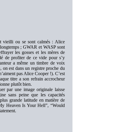
vieilli ou se sont calmés : Alice
en longtemps ; GWAR et WASP sont
frayer les gosses et les mères de
é de profiter de ce vide pour s’y
hanteur a même un timbre de voix
, on est dans un registre proche du
n’aiment pas Alice Cooper !). C’est
ue titre a son refrain accrocheur
ionne plutôt bien.
er par une image originale laisse
gine sans peine que les capacités
plus grande latitude en matière de
 “My Heaven Is Your Hell”, “Would
iatement.