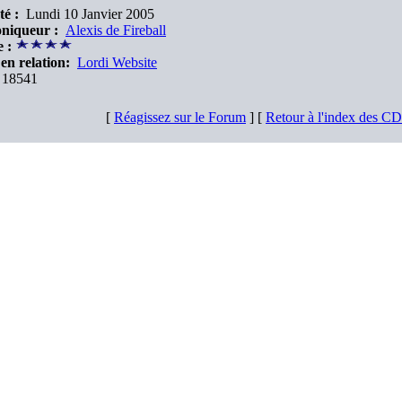
té :
Lundi 10 Janvier 2005
niqueur :
Alexis de Fireball
 :
en relation:
Lordi Website
18541
[
Réagissez sur le Forum
] [
Retour à l'index des C