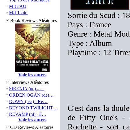
·
M-I FAQ
·
M-I Tshirt
Sortie du Scud : 1
Book Reviews Aléatoires
Pays : France
Genre : Metal Mod
Type : Album
Playtime : 12 Titre
Voir les autres
Interviews Aléatoires
·
SIRENIA (no) - …
·
ORDEN OGAN (de)…
·
DOWN (usa) - Re…
C'est dans la doul
·
BEYOND TWILIGHT…
·
REVAMP (nl) - F…
de Fifty One's - 
Voir les autres
Rochette - sort c
CD Reviews Aléatoires