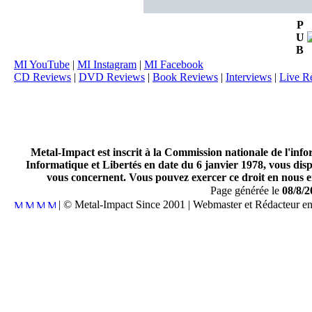
P
U
B
MI YouTube
|
MI Instagram
|
MI Facebook
CD Reviews
|
DVD Reviews
|
Book Reviews
|
Interviews
|
Live R
Metal-Impact est inscrit à la Commission nationale de l'inf
Informatique et Libertés en date du 6 janvier 1978, vous disp
vous concernent. Vous pouvez exercer ce droit en nous en
Page générée le
08/8/2
| © Metal-Impact Since 2001 | Webmaster et Rédacteur e