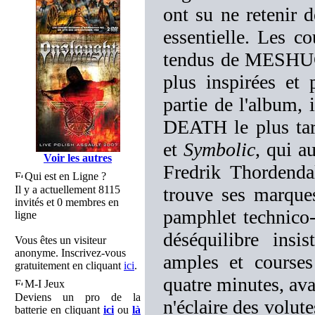
ont su ne retenir d
essentielle. Les c
tendus de MESHUGG
plus inspirées et 
partie de l'album, 
DEATH le plus tar
et
Symbolic
, qui a
Voir les autres
Fredrik Thordenda
Qui est en Ligne ?
Il y a actuellement 8115
trouve ses marque
invités et 0 membres en
pamphlet technico-
ligne
déséquilibre insis
Vous êtes un visiteur
anonyme. Inscrivez-vous
amples et courses
gratuitement en cliquant
ici
.
quatre minutes, ava
M-I Jeux
Deviens un pro de la
n'éclaire des volute
batterie en cliquant
ici
ou
là