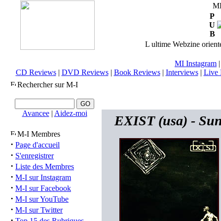
M
P
U
B
L ultime Webzine orienté
MI Instagram
CD Reviews
|
DVD Reviews
|
Book Reviews
|
Interviews
|
Live 
Rechercher sur M-I
Avancee
|
Aidez-moi
EXIST (usa) - Sun
M-I Membres
·
Page d'accueil
·
S'enregistrer
·
Liste des Membres
·
M-I sur Instagram
·
M-I sur Facebook
·
M-I sur YouTube
·
M-I sur Twitter
·
Top 15 des Rubriques