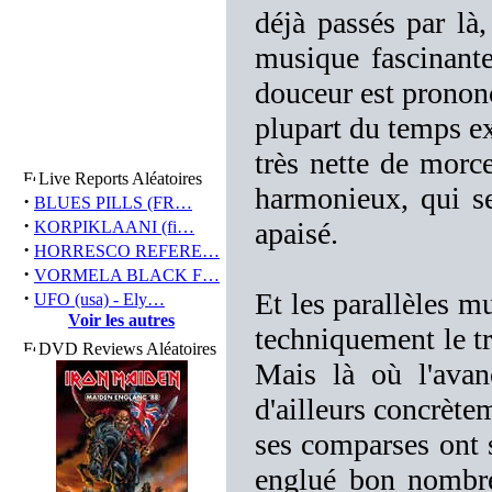
déjà passés par là
musique fascinante,
douceur est prononc
plupart du temps e
très nette de morc
Live Reports Aléatoires
harmonieux, qui s
·
BLUES PILLS (FR…
·
apaisé.
KORPIKLAANI (fi…
·
HORRESCO REFERE…
·
VORMELA BLACK F…
·
Et les parallèles mu
UFO (usa) - Ely…
Voir les autres
techniquement le tr
DVD Reviews Aléatoires
Mais là où l'avan
d'ailleurs concrètem
ses comparses ont s
englué bon nombre 