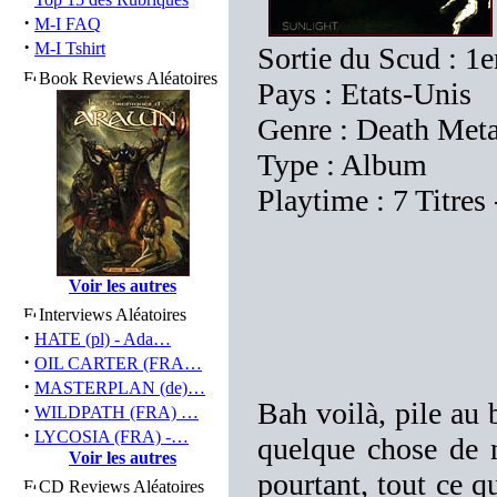
·
M-I FAQ
·
M-I Tshirt
Sortie du Scud : 1
Book Reviews Aléatoires
Pays : Etats-Unis
Genre : Death Meta
Type : Album
Playtime : 7 Titres
Voir les autres
Interviews Aléatoires
·
HATE (pl) - Ada…
·
OIL CARTER (FRA…
·
MASTERPLAN (de)…
Bah voilà, pile au 
·
WILDPATH (FRA) …
·
LYCOSIA (FRA) -…
quelque chose de n
Voir les autres
pourtant, tout ce 
CD Reviews Aléatoires