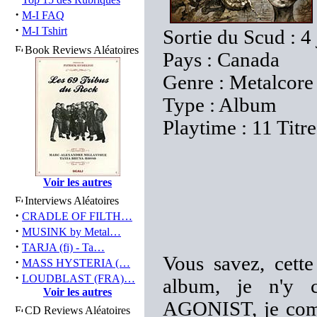
·
M-I FAQ
·
M-I Tshirt
Sortie du Scud : 4
Book Reviews Aléatoires
Pays : Canada
Genre : Metalcore
Type : Album
Playtime : 11 Titr
Voir les autres
Interviews Aléatoires
·
CRADLE OF FILTH…
·
MUSINK by Metal…
·
TARJA (fi) - Ta…
Vous savez, cette
·
MASS HYSTERIA (…
·
LOUDBLAST (FRA)…
album, je n'y 
Voir les autres
AGONIST, je comm
CD Reviews Aléatoires