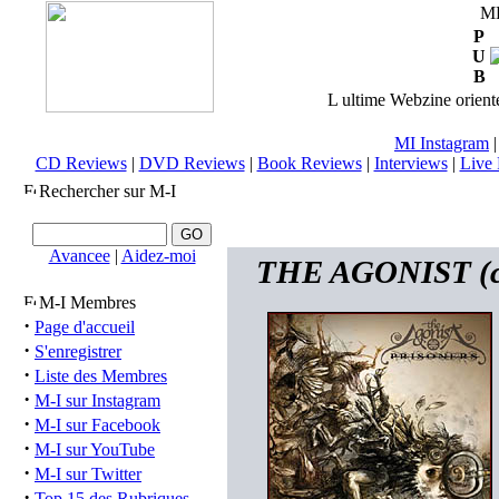
M
P
U
B
L ultime Webzine orienté
MI Instagram
CD Reviews
|
DVD Reviews
|
Book Reviews
|
Interviews
|
Live 
Rechercher sur M-I
Avancee
|
Aidez-moi
THE AGONIST (ca)
M-I Membres
·
Page d'accueil
·
S'enregistrer
·
Liste des Membres
·
M-I sur Instagram
·
M-I sur Facebook
·
M-I sur YouTube
·
M-I sur Twitter
·
Top 15 des Rubriques