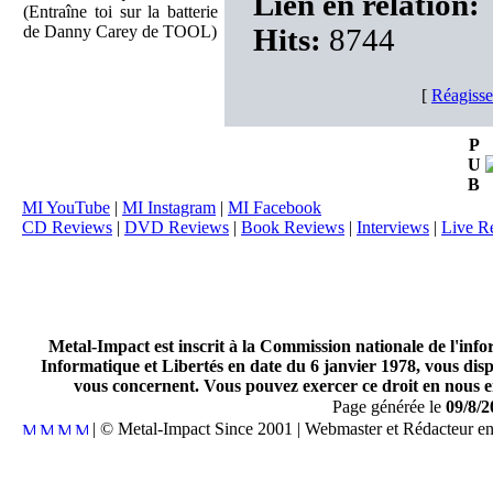
Lien en relation:
(Entraîne toi sur la batterie
de Danny Carey de TOOL)
Hits:
8744
[
Réagisse
P
U
B
MI YouTube
|
MI Instagram
|
MI Facebook
CD Reviews
|
DVD Reviews
|
Book Reviews
|
Interviews
|
Live R
Metal-Impact est inscrit à la Commission nationale de l'inf
Informatique et Libertés en date du 6 janvier 1978, vous disp
vous concernent. Vous pouvez exercer ce droit en nous en
Page générée le
09/8/2
| © Metal-Impact Since 2001 | Webmaster et Rédacteur e