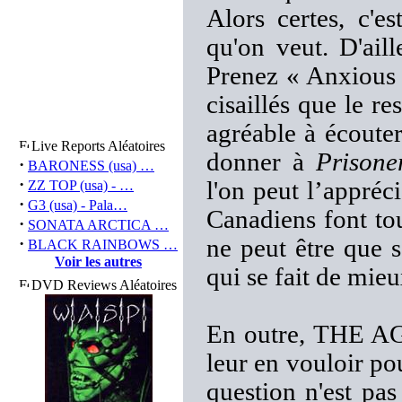
Alors certes, c'es
qu'on veut. D'ail
Prenez « Anxious 
cisaillés que le re
agréable à écouter.
Live Reports Aléatoires
donner à
Prisone
·
BARONESS (usa) …
·
l'on peut l’appréc
ZZ TOP (usa) - …
·
G3 (usa) - Pala…
Canadiens font to
·
SONATA ARCTICA …
·
ne peut être que s
BLACK RAINBOWS …
Voir les autres
qui se fait de mie
DVD Reviews Aléatoires
En outre, THE A
leur en vouloir po
question n'est pas