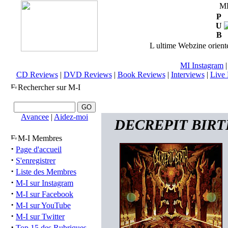
M
P
U
B
L ultime Webzine orienté
MI Instagram
CD Reviews
|
DVD Reviews
|
Book Reviews
|
Interviews
|
Live 
Rechercher sur M-I
Avancee
|
Aidez-moi
DECREPIT BIRTH (
M-I Membres
·
Page d'accueil
·
S'enregistrer
·
Liste des Membres
·
M-I sur Instagram
·
M-I sur Facebook
·
M-I sur YouTube
·
M-I sur Twitter
·
Top 15 des Rubriques