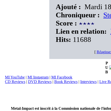
Ajouté :
Mardi 18
Chroniqueur :
St
Score :
Lien en relation:
Hits:
11688
[
Réagisse
P
U
B
MI YouTube
|
MI Instagram
|
MI Facebook
CD Reviews
|
DVD Reviews
|
Book Reviews
|
Interviews
|
Live R
Metal-Impact est inscrit à la Commission nationale de l'inf