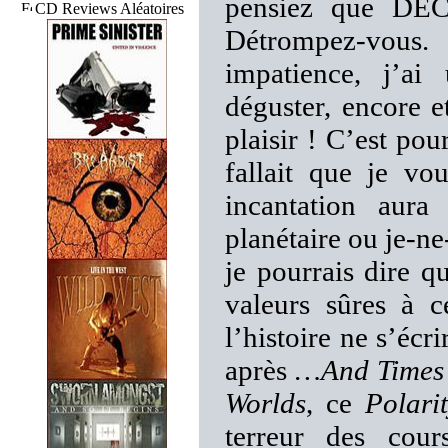
pensiez que DEC
CD Reviews Aléatoires
Détrompez-vous
impatience, j’ai
déguster, encore e
plaisir ! C’est pou
fallait que je vo
incantation aura
planétaire ou je-ne
je pourrais dire q
valeurs sûres à c
l’histoire ne s’écr
après
…And Times
Worlds
, ce
Polari
terreur des cour