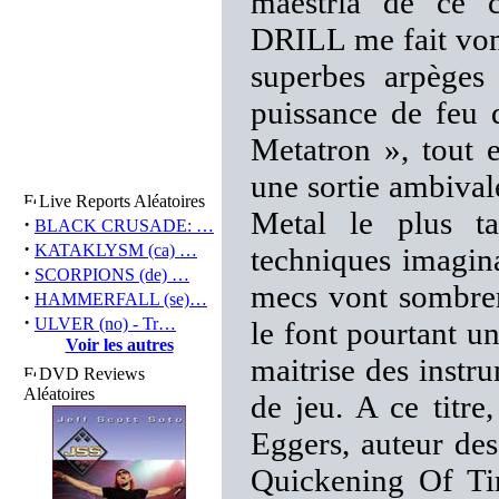
maestria de ce 
DRILL me fait vo
superbes arpège
puissance de feu 
Metatron », tout e
une sortie ambival
Live Reports Aléatoires
Metal le plus t
·
BLACK CRUSADE: …
·
KATAKLYSM (ca) …
techniques imagina
·
SCORPIONS (de) …
mecs vont sombre
·
HAMMERFALL (se)…
·
ULVER (no) - Tr…
le font pourtant u
Voir les autres
maitrise des instr
DVD Reviews
Aléatoires
de jeu. A ce titre
Eggers, auteur des
Quickening Of Ti