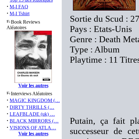
·
M-I FAQ
·
M-I Tshirt
Sortie du Scud : 27
Book Reviews
Pays : Etats-Unis
Aléatoires
Genre : Death Met
Type : Album
Playtime : 11 Titre
Voir les autres
Interviews Aléatoires
·
MAGIC KINGDOM (…
·
DIRTY THRILLS (…
·
LEAFBLADE (uk) …
Putain, ça fait p
·
BLACK MIRRORS (…
·
VISIONS OF ATLA…
successeur de cet
Voir les autres