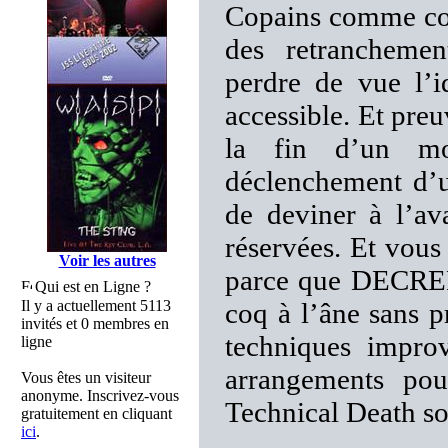
Copains comme coc
des retranchemen
perdre de vue l’i
accessible. Et pre
la fin d’un mo
déclenchement d’u
de deviner à l’av
réservées. Et vous
Voir les autres
parce que DECREP
Qui est en Ligne ?
Il y a actuellement 5113
coq à l’âne sans p
invités et 0 membres en
techniques impro
ligne
arrangements pou
Vous êtes un visiteur
anonyme. Inscrivez-vous
Technical Death so
gratuitement en cliquant
ici
.