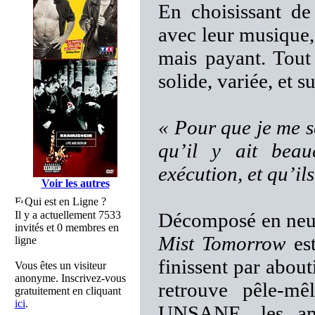
En choisissant de
avec leur musique, 
mais payant. Tout
solide, variée, et 
« Pour que je me se
qu’il y ait bea
exécution, et qu’il
Voir les autres
Qui est en Ligne ?
Il y a actuellement 7533
Décomposé en neu
invités et 0 membres en
Mist Tomorrow
est
ligne
finissent par abou
Vous êtes un visiteur
anonyme. Inscrivez-vous
retrouve pêle-m
gratuitement en cliquant
ici
.
UNSANE, les amb