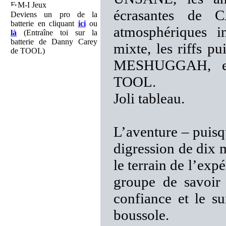
M-I Jeux
écrasantes de 
Deviens un pro de la
batterie en cliquant
ici
ou
atmosphériques i
là
(Entraîne toi sur la
batterie de Danny Carey
mixte, les riffs p
de TOOL)
MESHUGGAH, et l
TOOL.
Joli tableau.
L’aventure – puisq
digression de dix 
le terrain de l’expé
groupe de savoir 
confiance et le su
boussole.