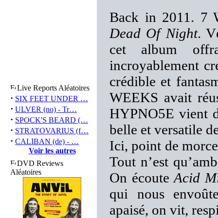
Back in 2011. 7
Dead Of Night
. V
cet album offr
incroyablement cré
crédible et fantas
Live Reports Aléatoires
WEEKS avait réus
·
SIX FEET UNDER …
·
ULVER (no) - Tr…
HYPNO5E vient de
·
SPOCK'S BEARD (…
belle et versatile 
·
STRATOVARIUS (f…
·
CALIBAN (de) - …
Ici, point de morce
Voir les autres
Tout n’est qu’amb
DVD Reviews
Aléatoires
On écoute
Acid M
qui nous envoûte
apaisé, on vit, res