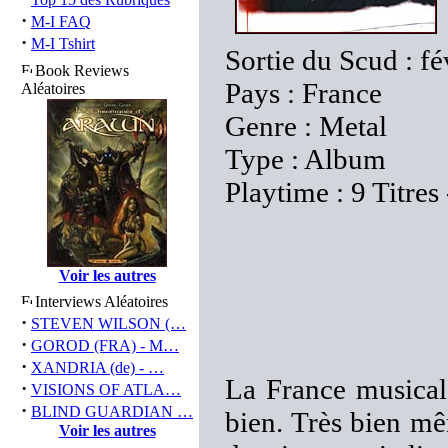
·
M-I FAQ
·
M-I Tshirt
Sortie du Scud : f
Book Reviews
Pays : France
Aléatoires
Genre : Metal
Type : Album
Playtime : 9 Titres
Voir les autres
Interviews Aléatoires
·
STEVEN WILSON (…
·
GOROD (FRA) - M…
·
XANDRIA (de) - …
La France musicale
·
VISIONS OF ATLA…
·
BLIND GUARDIAN …
bien. Très bien mê
Voir les autres