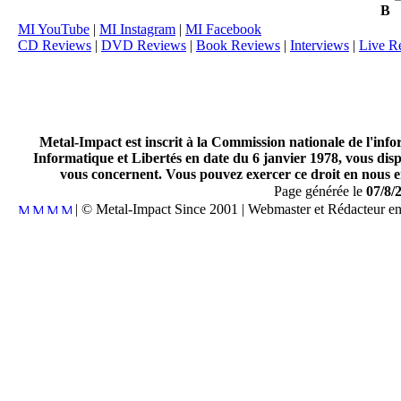
B
MI YouTube
|
MI Instagram
|
MI Facebook
CD Reviews
|
DVD Reviews
|
Book Reviews
|
Interviews
|
Live R
Metal-Impact est inscrit à la Commission nationale de l'inf
Informatique et Libertés en date du 6 janvier 1978, vous disp
vous concernent. Vous pouvez exercer ce droit en nous en
Page générée le
07/8/
| © Metal-Impact Since 2001 | Webmaster et Rédacteur e