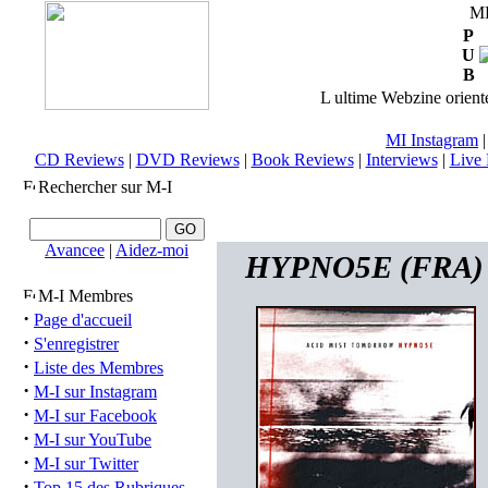
M
P
U
B
L ultime Webzine orienté
MI Instagram
CD Reviews
|
DVD Reviews
|
Book Reviews
|
Interviews
|
Live 
Rechercher sur M-I
Avancee
|
Aidez-moi
HYPNO5E (FRA) -
M-I Membres
·
Page d'accueil
·
S'enregistrer
·
Liste des Membres
·
M-I sur Instagram
·
M-I sur Facebook
·
M-I sur YouTube
·
M-I sur Twitter
·
Top 15 des Rubriques