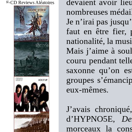
devaient avoir li
CD Reviews Aléatoires
nombreuses médail
Je n’irai pas jusqu’
faut en être fier
nationalité, la musi
Mais j’aime à soul
couru pendant tell
saxonne qu’on est
groupes s’émancip
eux-mêmes.
J’avais chroniqu
d’HYPNO5E,
De
morceaux la const