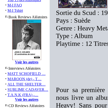
·
M-I FAQ
·
M-I Tshirt
Sortie du Scud : 19
Book Reviews Aléatoires
Pays : Suède
Genre : Heavy Met
Type : Album
Playtime : 12 Titre
Voir les autres
Interviews Aléatoires
·
MATT SCHOFIELD …
·
MAROON (de) - T…
·
ALL THE SHELTER…
Pour sa première 
·
SUBLIME CADAVER…
·
T.A.N.K (FRA) -…
nous livre un alb
Voir les autres
Heavy! Sans pour 
CD Reviews Aléatoires