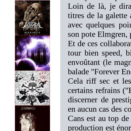
Loin de là, je di
titres de la galett
avec quelques poin
son pote Elmgren, p
Et de ces collaborat
tour bien speed, b
envoûtant (le magn
balade "Forever End
Cela riff sec et l
certains refrains 
discerner de presti
en aucun cas des co
Cans est au top de 
production est énor