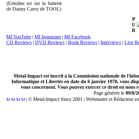
(Entraîne toi sur la batterie
de Danny Carey de TOOL)
P
U
B
MI YouTube
|
MI Instagram
|
MI Facebook
CD Reviews
|
DVD Reviews
|
Book Reviews
|
Interviews
|
Live R
Metal-Impact est inscrit à la Commission nationale de l'inf
Informatique et Libertés en date du 6 janvier 1978, vous disp
vous concernent. Vous pouvez exercer ce droit en nous en
Page générée le
09/8/2
| © Metal-Impact Since 2001 | Webmaster et Rédacteur e