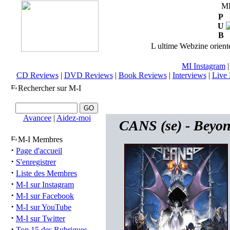
M
P
U
B
L ultime Webzine orienté
MI Instagram
CD Reviews
|
DVD Reviews
|
Book Reviews
|
Interviews
|
Live 
Rechercher sur M-I
Avancee
|
Aidez-moi
CANS (se) - Beyon
M-I Membres
·
Page d'accueil
·
S'enregistrer
·
Liste des Membres
·
M-I sur Instagram
·
M-I sur Facebook
·
M-I sur YouTube
·
M-I sur Twitter
·
Top 15 des Rubriques