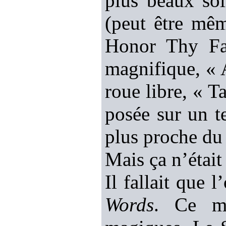
plus beaux so
(peut être mê
Honor Thy Fat
magnifique, « 
roue libre, « 
posée sur un t
plus proche
Mais ça n’était 
Il fallait que 
Words
. Ce mé