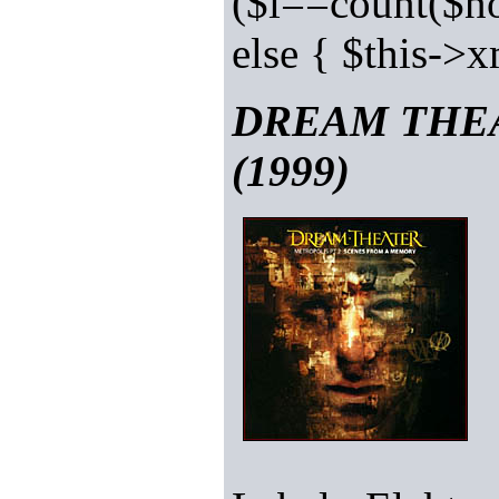
($i==count($no
else { $this-
DREAM THEATE
(1999)