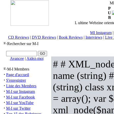
M
P
U
B
L ultime Webzine orienté
MI Instagram
CD Reviews
|
DVD Reviews
|
Book Reviews
|
Interviews
|
Live 
Rechercher sur M-I
Avancee
|
Aidez-moi
# # XML_node.o
M-I Membres
name (string) #
·
Page d'accueil
·
S'enregistrer
(string) class 
·
Liste des Membres
·
M-I sur Instagram
= array(); var 
·
M-I sur Facebook
·
M-I sur YouTube
xml_node($name
·
M-I sur Twitter
·
Top 15 des Rubriques