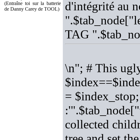
d'intégrité au 
(Entraîne toi sur la batterie
de Danny Carey de TOOL)
".$tab_node["l
TAG ".$tab_nod
\n"; # This ugl
$index==$index
= $index_stop;
:'".$tab_node["t
collected child
tree and set th