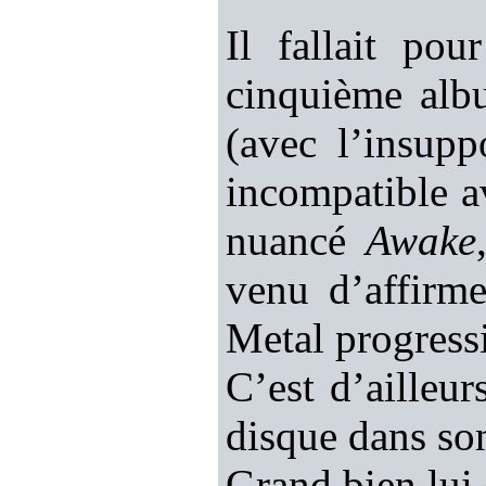
Il fallait po
cinquième alb
(avec l’insupp
incompatible a
nuancé
Awake
venu d’affirme
Metal progressi
C’est d’ailleu
disque dans so
Grand bien lui 