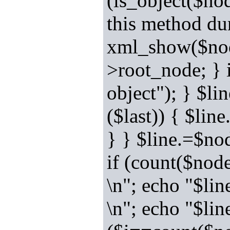
(is_object($nod
this method du
xml_show($node
>root_node; } 
object"); } $li
($last)) { $lin
} } $line.=$no
if (count($nod
\n"; echo "$line
\n"; echo "$lin