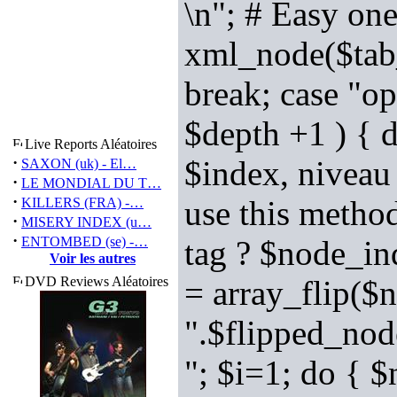
\n"; # Easy one
xml_node($tab_
break; case "op
$depth +1 ) { 
Live Reports Aléatoires
·
$index, niveau 
SAXON (uk) - El…
·
LE MONDIAL DU T…
·
use this method
KILLERS (FRA) -…
·
MISERY INDEX (u…
·
ENTOMBED (se) -…
tag ? $node_in
Voir les autres
DVD Reviews Aléatoires
= array_flip($n
".$flipped_nod
"; $i=1; do { 