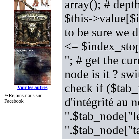
array(); # dept
$this->value[$
to be sure we d
<= $index_stop
"; # get the cu
node is it ? sw
check if ($tab
Voir les autres
Rejoins-nous sur
d'intégrité au 
Facebook
".$tab_node["l
".$tab_node["t