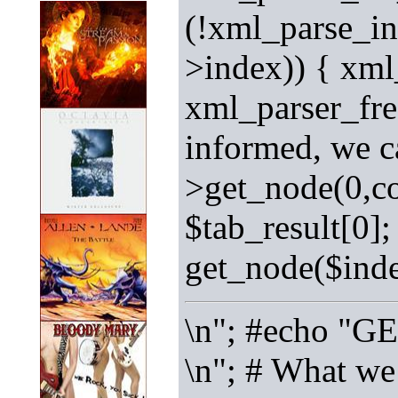
(!xml_parse_in
>index)) { xml
xml_parser_fre
informed, we c
>get_node(0,co
$tab_result[0]
get_node($inde
\n"; #echo "G
\n"; # What we 