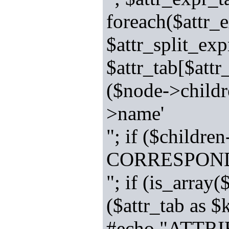
foreach($attr_e
$attr_split_exp
$attr_tab[$attr
($node->child
>name'
"; if ($chil
CORRESPOND
"; if (is_array
($attr_tab as 
#echo "ATTR