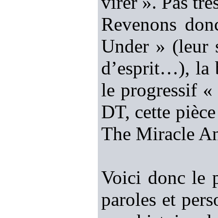
virer ». Pas trè
Revenons do
Under » (leur 
d’esprit…), la
le progressif «
DT, cette pièce
The Miracle An
Voici donc le 
paroles et per