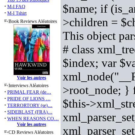
$name; if (is_ar
·
M-I FAQ
·
M-I Tshirt
>children = $c
Book Reviews Aléatoires
This object pa
# class xml_tr
$index; var $v
xml_node("__R
Voir les autres
Interviews Aléatoires
>root_node; } 
·
PRIMAL FEAR (de…
·
PRIDE OF LIONS …
$this->xml_str
·
TERRORTORY (se)…
·
SIDEBLAST (FRA)…
xml_parser_s
·
WHEN REASONS CO…
Voir les autres
xml_parser_s
CD Reviews Aléatoires