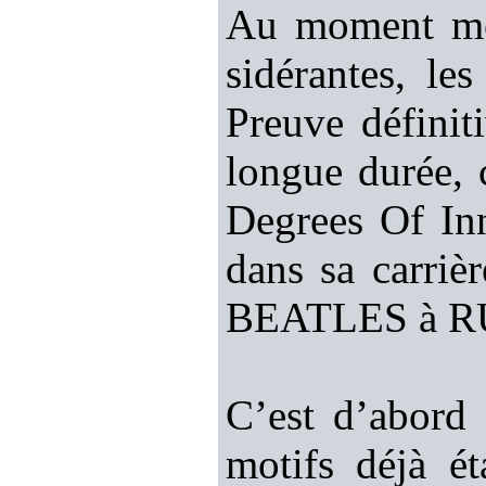
Au moment mêm
sidérantes, le
Preuve défini
longue durée, 
Degrees Of Inn
dans sa carriè
BEATLES à R
C’est d’abord
motifs déjà é