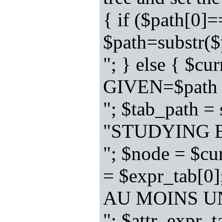
{ if ($path[0]
$path=substr
"; } else { $c
GIVEN=$path
"; $tab_path = 
"STUDYING E
"; $node = $cu
= $expr_tab[0]
AU MOINS UN
"; $attr_expr_t