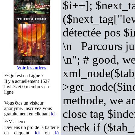
$i++]; $next_t
($next_tag["le
détectée pos $
\n Parcours ju
\n"; # good, w
Voir les autres
xml_node($tab_
Qui est en Ligne ?
Il y a actuellement 1527
>get_node($ind
invités et 0 membres en
ligne
methode, we ar
Vous êtes un visiteur
anonyme. Inscrivez-vous
close tag $inde
gratuitement en cliquant
ici
.
M-I Jeux
check if ($tab
Deviens un pro de la batterie
en cliquant
ici
ou
là