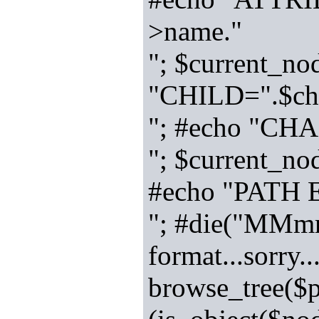
>name."
"; $current_nod
"CHILD=".$chi
"; #echo "CH
"; $current_node
#echo "PATH
"; #die("MMmmm
format...sorry.
browse_tree($p