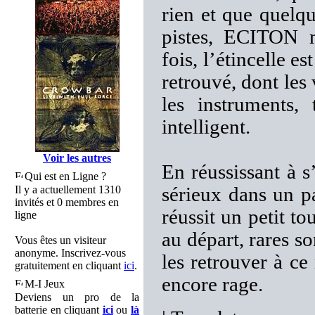
rien et que quelqu
pistes, ECITON ma
fois, l’étincelle 
retrouvé, dont les
les instruments
intelligent.
Voir les autres
En réussissant à 
Qui est en Ligne ?
Il y a actuellement 1310
sérieux dans un p
invités et 0 membres en
réussit un petit t
ligne
au départ, rares s
Vous êtes un visiteur
anonyme. Inscrivez-vous
les retrouver à ce
gratuitement en cliquant
ici
.
encore rage.
M-I Jeux
Deviens un pro de la
batterie en cliquant
ici
ou
là