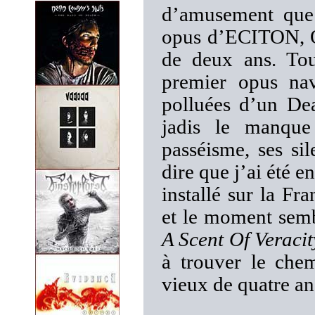
d’amusement que 
opus d’ECITON, Op
de deux ans. Tou
premier opus nav
polluées d’un Dea
jadis le manque
passéisme, ses si
dire que j’ai été e
installé sur la Fr
et le moment semb
A Scent Of Veracit
à trouver le che
vieux de quatre an