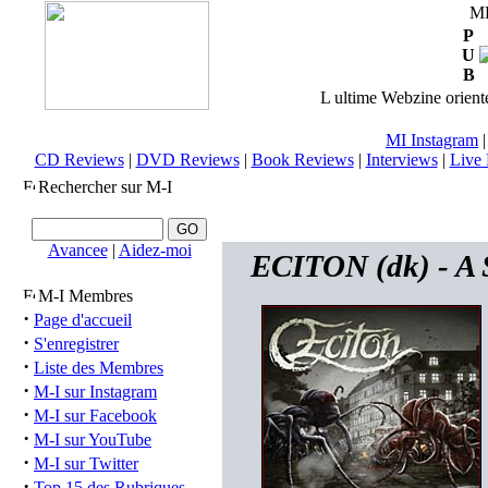
M
P
U
B
L ultime Webzine orienté
MI Instagram
CD Reviews
|
DVD Reviews
|
Book Reviews
|
Interviews
|
Live 
Rechercher sur M-I
Avancee
|
Aidez-moi
ECITON (dk) - A S
M-I Membres
·
Page d'accueil
·
S'enregistrer
·
Liste des Membres
·
M-I sur Instagram
·
M-I sur Facebook
·
M-I sur YouTube
·
M-I sur Twitter
·
Top 15 des Rubriques