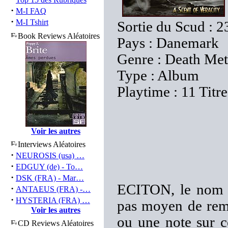
·
M-I FAQ
·
M-I Tshirt
Sortie du Scud : 2
Book Reviews Aléatoires
Pays : Danemark
Genre : Death Met
Type : Album
Playtime : 11 Titr
Voir les autres
Interviews Aléatoires
·
NEUROSIS (usa) …
·
EDGUY (de) - To…
·
DSK (FRA) - Mar…
ECITON, le nom m
·
ANTAEUS (FRA) -…
·
HYSTERIA (FRA) …
pas moyen de rem
Voir les autres
ou une note sur 
CD Reviews Aléatoires