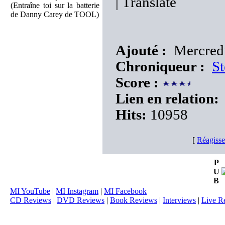
|
Translate
(Entraîne toi sur la batterie
de Danny Carey de TOOL)
Ajouté :
Mercredi 
Chroniqueur :
St
Score :
Lien en relation:
Hits:
10958
[
Réagisse
P
U
B
MI YouTube
|
MI Instagram
|
MI Facebook
CD Reviews
|
DVD Reviews
|
Book Reviews
|
Interviews
|
Live R