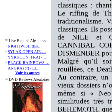
classiques : chant
Le riffing de Th
traditionalisme. 
classiques. Ils po
de NILE et CR
Live Reports Aléatoires
CANNIBAL CORPS
·
NIGHTWISH (fi/s…
·
DISMENBER pour l
SYLAK OPEN AIR …
·
YYRKOON (FRA) -…
Malgré qu’il soi
·
BLACK RAINBOWS …
·
rouillées, ce Deat
ANGRA (br) - El…
Voir les autres
Au contraire, un 
DVD Reviews Aléatoires
vieux dossiers n’o
même si « Neo 
similitudes très 
BEHEMOTH, que les