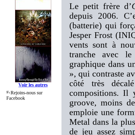
Le petit frère d’
depuis 2006. C’e
(batterie) qui for
Jesper Frost (INIQ
vents sont à nou
tranche avec le
graphique dans un
», qui contraste a
côté très décal
Voir les autres
compositions. Il 
Rejoins-nous sur
Facebook
groove, moins de
emploie une formu
Metal dans la plu
de jeu assez simp