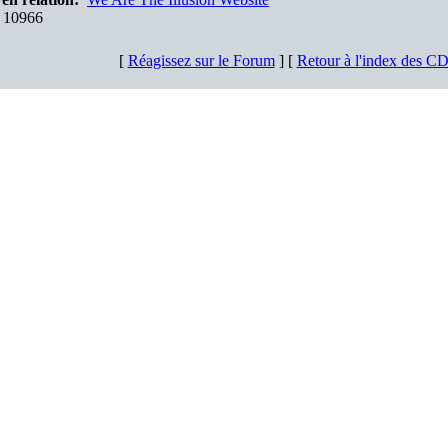
10966
[
Réagissez sur le Forum
] [
Retour à l'index des C