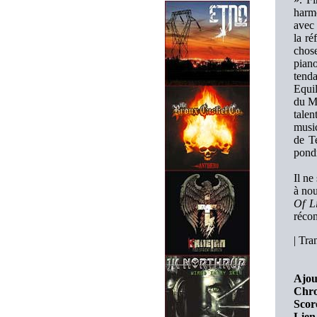
harmo
avec
la ré
chose
piano
tend
Equil
du Me
tale
music
de Te
pond
Il ne
à nou
Of L
récon
|
Tran
Ajou
Chro
Scor
Lien 