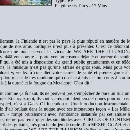
Type : EP
Playtime : 6 Titres - 17 Mins
lement, la Finlande n’est pas le pays le plus réputé en matière de Me
tique de nos amis nordiques n’est plus à présenter. C’est ce détonant
lcore que nous servent les zicos de WE ARE THE ILLUSION. Ce
inkää vous ouvre la porte vers un cosmos déjanté et porteur de sent
P qui a été mis à disposition du grand public gratuitement et en tél
ins, la musique n’est pas qu’une affaire de gros sous. Mais pour votr
oad », veillez à consulter votre carnet de santé et prenez garde à n
ption musicale très moderne qui consiste à laisser libre cours à son i
ils à la dureté et la fougue du Metalcore. C’est dit !
ont comme ça là-haut. Ils ne peuvent pas s’empêcher de faire un truc un
nte. Et croyez-moi, ils sont sacrément talentueux et doués pour ne pas
e-pied, c’est « Gates Of Inception ». Une introduction instrumentale
le d’air brulant dans la nuque avec ses intonations façon « Les Mill
um » rompt brutalement avec l’ambiance instaurée par cet amuse-bo
eurs, de ne pas remarquer des similitudes avec CIRCLE OF CONTEMPT 
cord des guitares, très proche du jeu de corde d’un MESHUGGAH et de 
in de compo et WE ARE THE ILLUSION s’offre le luxe d’une monté