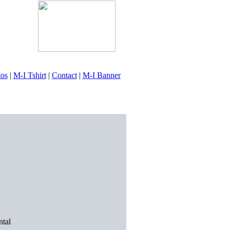
tos
|
M-I Tshirt
|
Contact
|
M-I Banner
ntal