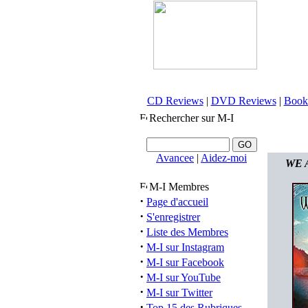
CD Reviews
|
DVD Reviews
|
Book
Rechercher sur M-I
Avancee
|
Aidez-moi
WE A
M-I Membres
·
Page d'accueil
·
S'enregistrer
·
Liste des Membres
·
M-I sur Instagram
·
M-I sur Facebook
·
M-I sur YouTube
·
M-I sur Twitter
·
Top 15 des Rubriques