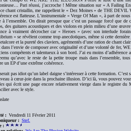
nieuse… Pari réussi, j’accroche ! Même situation sur « A Failing Ent
 ce chant cristallin, me rappellent le « Dez Moines » de THE DE
férence est flatteuse. L’instrumentale « Verge Of Man », à part de nous 
 à l’ensemble. On dirait presque que c’est un passage forcé que de c
s, des guitares acoustiques et des violons en plein milieu d’une œuvre
ance à vraiment décrocher car « Heroes » (avec son interlude forai
ibrium » se révèlent comme trop anecdotiques, même si cette dernière j
talcore et la pureté des claviers, agrémentés d’une ration de chant clai
nt dans l’envie de composer avec originalité et d’une volonté de fe
iens compétents et talentueux à son bord. J’ai eu moins d’adhérence a
emu qu’avec le reste de la petite troupe mais dans l’ensemble, tous 
re un EP d’une extrême cohérence.
 serait pas idiot qu’un label daigne s’intéresser à cette formation. C’es
veau à cœur-joie dans la prochaine illusion. D’ici là, vous pouvez vous
ies
qui écrit une page encore relativement vierge dans le registre du 
cilier avec le style.
slate
té :
Vendredi 11 Février 2011
niqueur :
Stef.
e :
en relation:
We Are The Illusion Website