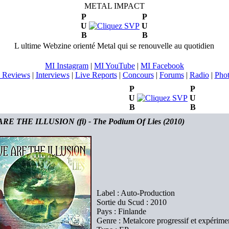
METAL IMPACT
P
P
U
U
B
B
L ultime Webzine orienté Metal qui se renouvelle au quotidien
MI Instagram
|
MI YouTube
|
MI Facebook
 Reviews
|
Interviews
|
Live Reports
|
Concours
|
Forums
|
Radio
|
Pho
P
P
U
U
B
B
RE THE ILLUSION (fi) - The Podium Of Lies (2010)
Label : Auto-Production
Sortie du Scud : 2010
Pays : Finlande
Genre : Metalcore progressif et expérime