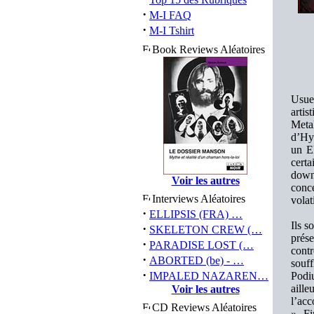
·
M-I FAQ
·
M-I Tshirt
Book Reviews Aléatoires
Usuel
artis
Meta
d’Hyv
un E
certa
downl
Voir les autres
conce
Interviews Aléatoires
volat
·
ELLIPSIS (FRA) …
Ils s
·
SKELETON CREW (…
prése
·
PARADISE LOST (…
contr
·
ABORTED (be) - …
souff
·
IMPALED NAZAREN…
Podi
aill
Voir les autres
l’ac
CD Reviews Aléatoires
». F