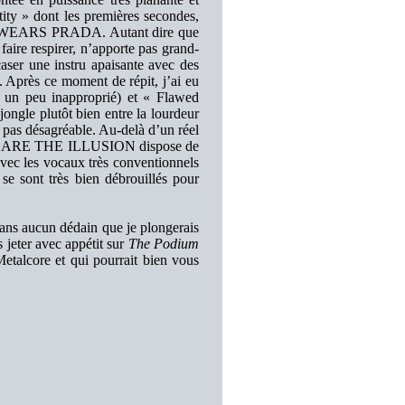
ity » dont les premières secondes,
VIL WEARS PRADA. Autant dire que
faire respirer, n’apporte pas grand-
aser une instru apaisante avec des
. Après ce moment de répit, j’ai eu
n un peu inapproprié) et « Flawed
ongle plutôt bien entre la lourdeur
r pas désagréable. Au-delà d’un réel
r, WE ARE THE ILLUSION dispose de
vec les vocaux très conventionnels
se sont très bien débrouillés pour
t sans aucun dédain que je plongerais
 jeter avec appétit sur
The Podium
Metalcore et qui pourrait bien vous