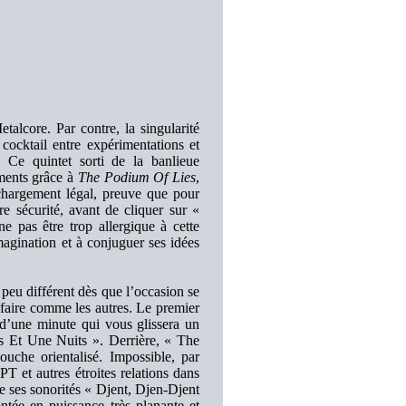
talcore. Par contre, la singularité
 cocktail entre expérimentations et
 quintet sorti de la banlieue
iments grâce à
The Podium Of Lies
,
échargement légal, preuve que pour
e sécurité, avant de cliquer sur «
e pas être trop allergique à cette
magination et à conjuguer ses idées
 peu différent dès que l’occasion se
 faire comme les autres. Le premier
 d’une minute qui vous glissera un
es Et Une Nuits ». Derrière, « The
uche orientalisé. Impossible, par
et autres étroites relations dans
ses sonorités « Djent, Djen-Djent
e en puissance très planante et