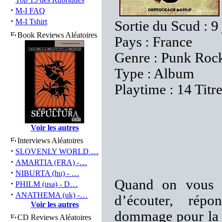
·
M-I FAQ
·
M-I Tshirt
Sortie du Scud : 9
Book Reviews Aléatoires
Pays : France
Genre : Punk Roc
Type : Album
Playtime : 14 Titr
Voir les autres
Interviews Aléatoires
·
SLOVENLY WORLD …
·
AMARTIA (FRA) -…
·
NIBURTA (hu) - …
Quand on vous d
·
PHILM (usa) - D…
·
ANATHEMA (uk) -…
d’écouter, ré
Voir les autres
dommage pour la v
CD Reviews Aléatoires