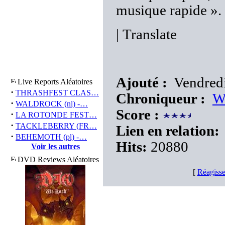
musique rapide ». 
|
Translate
Ajouté :
Vendredi 
Live Reports Aléatoires
·
THRASHFEST CLAS…
Chroniqueur :
W
·
WALDROCK (nl) -…
Score :
·
LA ROTONDE FEST…
·
TACKLEBERRY (FR…
Lien en relation:
·
BEHEMOTH (pl) -…
Hits:
20880
Voir les autres
DVD Reviews Aléatoires
[
Réagisse