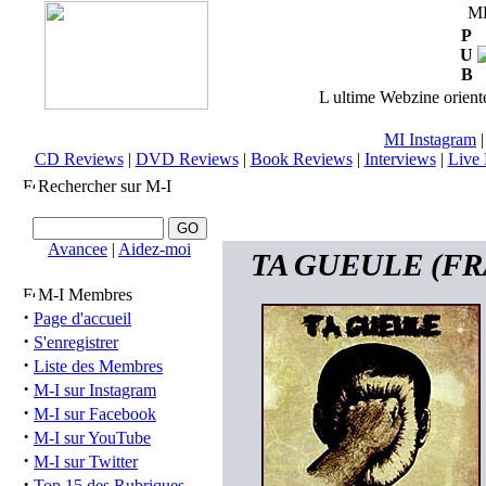
M
P
U
B
L ultime Webzine orienté
MI Instagram
CD Reviews
|
DVD Reviews
|
Book Reviews
|
Interviews
|
Live 
Rechercher sur M-I
Avancee
|
Aidez-moi
TA GUEULE (FRA)
M-I Membres
·
Page d'accueil
·
S'enregistrer
·
Liste des Membres
·
M-I sur Instagram
·
M-I sur Facebook
·
M-I sur YouTube
·
M-I sur Twitter
·
Top 15 des Rubriques