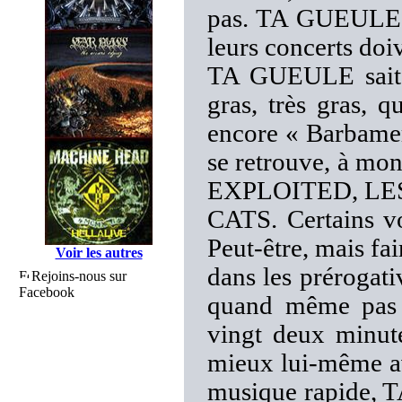
pas. TA GUEULE va
leurs concerts doi
TA GUEULE sait 
gras, très gras, 
encore « Barbamer
se retrouve, à mon
EXPLOITED, L
CATS. Certains vo
Peut-être, mais fai
Voir les autres
dans les prérogati
Rejoins-nous sur
Facebook
quand même pas r
vingt deux minut
mieux lui-même av
musique rapide, T