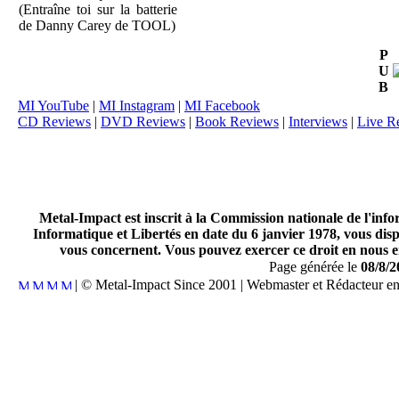
(Entraîne toi sur la batterie
de Danny Carey de TOOL)
P
U
B
MI YouTube
|
MI Instagram
|
MI Facebook
CD Reviews
|
DVD Reviews
|
Book Reviews
|
Interviews
|
Live R
Metal-Impact est inscrit à la Commission nationale de l'inf
Informatique et Libertés en date du 6 janvier 1978, vous disp
vous concernent. Vous pouvez exercer ce droit en nous en
Page générée le
08/8/2
| © Metal-Impact Since 2001 | Webmaster et Rédacteur e