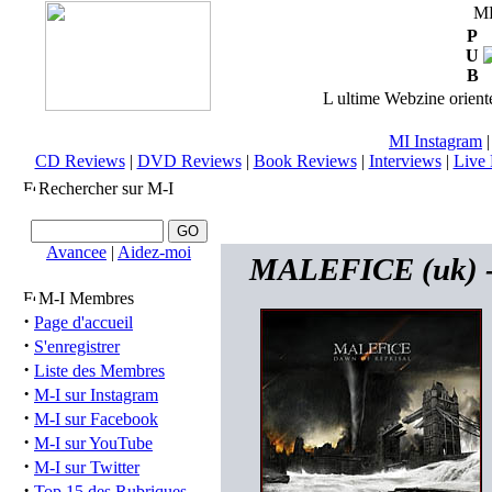
M
P
U
B
L ultime Webzine orienté
MI Instagram
CD Reviews
|
DVD Reviews
|
Book Reviews
|
Interviews
|
Live 
Rechercher sur M-I
Avancee
|
Aidez-moi
MALEFICE (uk) - 
M-I Membres
·
Page d'accueil
·
S'enregistrer
·
Liste des Membres
·
M-I sur Instagram
·
M-I sur Facebook
·
M-I sur YouTube
·
M-I sur Twitter
·
Top 15 des Rubriques