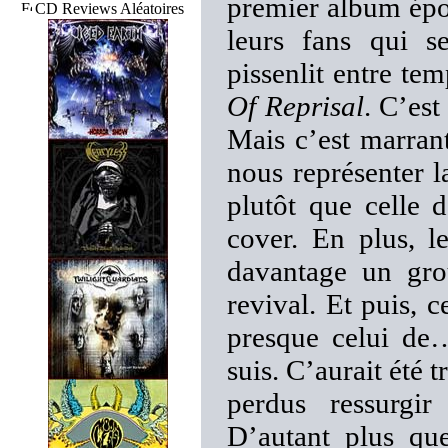
premier album ép
CD Reviews Aléatoires
leurs fans qui s
pissenlit entre te
Of Reprisal
. C’est
Mais c’est marran
nous représenter la
plutôt que celle 
cover. En plus, l
davantage un gr
revival. Et puis, 
presque celui de
suis. C’aurait été 
perdus ressurgir
D’autant plus qu