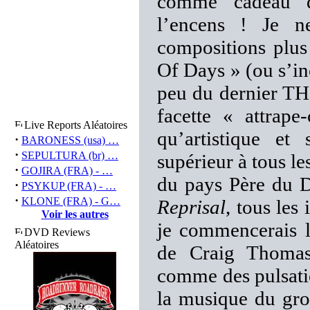
comme cadeau d
l’encens ! Je n
compositions plu
Of Days » (ou s’inc
peu du dernier TH
facette « attrape
Live Reports Aléatoires
qu’artistique et
·
BARONESS (usa) …
·
SEPULTURA (br) …
supérieur à tous le
·
GOJIRA (FRA) - …
du pays Père du 
·
PSYKUP (FRA) - …
·
KLONE (FRA) - G…
Reprisal
, tous les
Voir les autres
je commencerais l
DVD Reviews
Aléatoires
de Craig Thomas 
comme des pulsati
la musique du gro