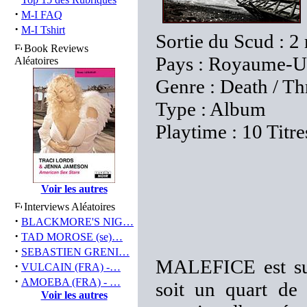
·
M-I FAQ
·
M-I Tshirt
Sortie du Scud : 2
Book Reviews
Pays : Royaume-U
Aléatoires
Genre : Death / T
Type : Album
Playtime : 10 Titr
Voir les autres
Interviews Aléatoires
·
BLACKMORE'S NIG…
·
TAD MOROSE (se)…
·
SEBASTIEN GRENI…
MALEFICE est sur
·
VULCAIN (FRA) -…
·
AMOEBA (FRA) - …
soit un quart de 
Voir les autres