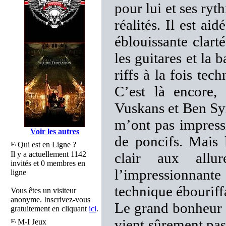
pour lui et ses ryt
réalités. Il est a
éblouissante clart
les guitares et la 
riffs à la fois tec
C’est là encore,
Vuskans et Ben Sy
m’ont pas impressi
Voir les autres
de poncifs. Mais 
Qui est en Ligne ?
Il y a actuellement 1142
clair aux all
invités et 0 membres en
l’impressionnante 
ligne
technique ébouriffa
Vous êtes un visiteur
anonyme. Inscrivez-vous
Le grand bonheur q
gratuitement en cliquant
ici
.
vient sûrement pas
M-I Jeux