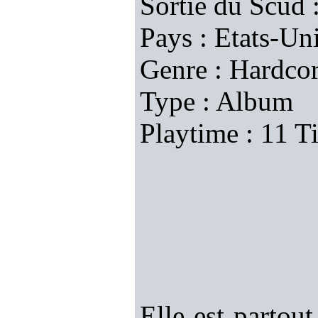
Sortie du Scud 
Pays : Etats-Un
Genre : Hardco
Type : Album
Playtime : 11 T
Elle est partou