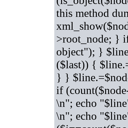
(is_object($nod
this method dum
xml_show($node
>root_node; } i
object"); } $lin
($last)) { $line
} } $line.=$nod
if (count($node
\n"; echo "$line
\n"; echo "$line