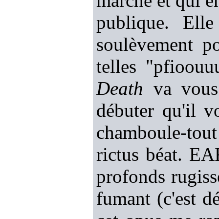
marché et qui e
publique. Ell
soulèvement po
telles "pfioou
Death
va vous 
débuter qu'il 
chamboule-tout 
rictus béat. EA
profonds rugiss
fumant (c'est dé