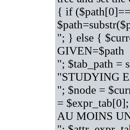
{ if ($path[0]=
$path=substr(
"; } else { $cu
GIVEN=$path
"; $tab_path = 
"STUDYING EX
"; $node = $cur
= $expr_tab[0]
AU MOINS UN
"; $attr_expr_ta