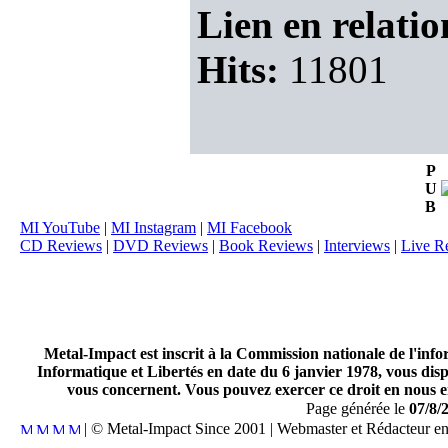
Lien en relatio
Hits:
11801
P
U
B
MI YouTube
|
MI Instagram
|
MI Facebook
CD Reviews
|
DVD Reviews
|
Book Reviews
|
Interviews
|
Live R
Metal-Impact est inscrit à la Commission nationale de l'inf
Informatique et Libertés en date du 6 janvier 1978, vous disp
vous concernent. Vous pouvez exercer ce droit en nous en
Page générée le
07/8/
| © Metal-Impact Since 2001 | Webmaster et Rédacteur e