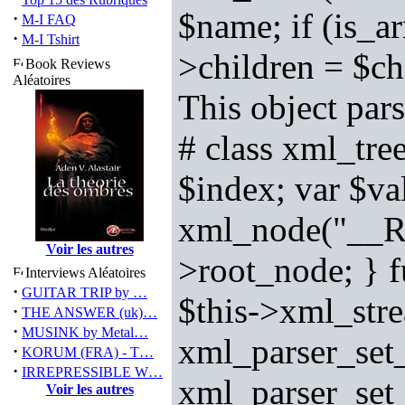
$name; if (is_ar
·
M-I FAQ
·
M-I Tshirt
>children = $ch
Book Reviews
Aléatoires
This object par
# class xml_tre
$index; var $va
xml_node("__RO
Voir les autres
>root_node; } f
Interviews Aléatoires
·
GUITAR TRIP by …
$this->xml_str
·
THE ANSWER (uk)…
·
MUSINK by Metal…
xml_parser_s
·
KORUM (FRA) - T…
·
IRREPRESSIBLE W…
xml_parser_se
Voir les autres