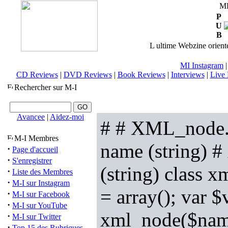
M
P
U
B
L ultime Webzine orienté
MI Instagram
CD Reviews
|
DVD Reviews
|
Book Reviews
|
Interviews
|
Live 
Rechercher sur M-I
Avancee
|
Aidez-moi
# # XML_node.ob
M-I Membres
name (string) # 
·
Page d'accueil
·
S'enregistrer
(string) class x
·
Liste des Membres
·
M-I sur Instagram
= array(); var $
·
M-I sur Facebook
·
M-I sur YouTube
xml_node($name,
·
M-I sur Twitter
·
Top 15 des Rubriques