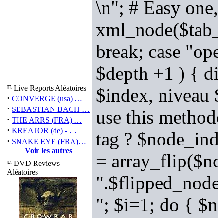
\n"; # Easy one
xml_node($tab_n
break; case "ope
$depth +1 ) { d
Live Reports Aléatoires
$index, niveau 
·
CONVERGE (usa) …
·
SEBASTIAN BACH …
use this method
·
THE ARRS (FRA) …
·
KREATOR (de) - …
tag ? $node_ind
·
SNAKE EYE (FRA)…
Voir les autres
= array_flip($n
DVD Reviews
Aléatoires
".$flipped_nod
"; $i=1; do { 