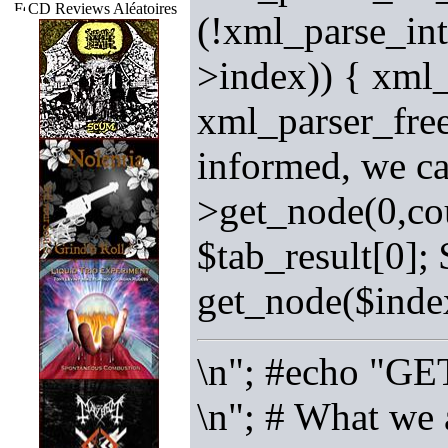
CD Reviews Aléatoires
(!xml_parse_int
>index)) { xml_
xml_parser_free
informed, we ca
>get_node(0,cou
$tab_result[0];
get_node($index
\n"; #echo "GE
\n"; # What we 