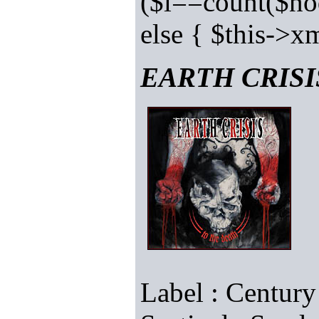
($i==count($nod
else { $this->
EARTH CRISIS 
Label : Centur