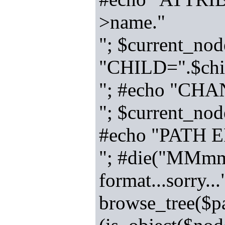
>name."
"; $current_node
"CHILD=".$chi
"; #echo "CH
"; $current_node
#echo "PATH 
"; #die("MMmmm
format...sorry..
browse_tree($pa