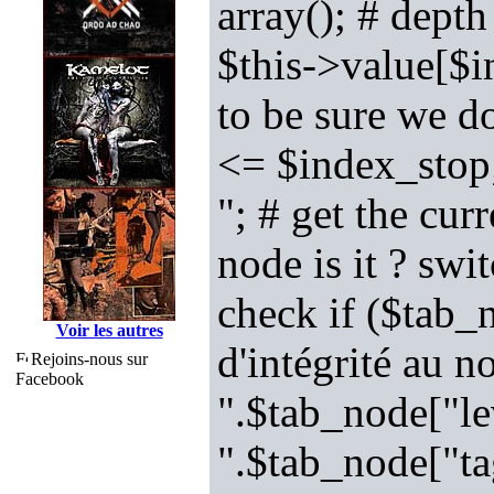
array(); # depth
$this->value[$i
to be sure we d
<= $index_stop
"; # get the cu
node is it ? swi
check if ($tab_
Voir les autres
d'intégrité au 
Rejoins-nous sur
Facebook
".$tab_node["le
".$tab_node["ta