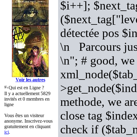
$i++]; $next_ta
($next_tag["lev
détectée pos $i
\n Parcours ju
\n"; # good, we
xml_node($tab_n
Voir les autres
>get_node($inde
Qui est en Ligne ?
Il y a actuellement 5829
methode, we are
invités et 0 membres en
ligne
close tag $index
Vous êtes un visiteur
anonyme. Inscrivez-vous
check if ($tab_
gratuitement en cliquant
ici
.