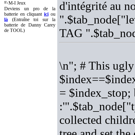
d'intégrité au 
M-I Jeux
Deviens un pro de la
batterie en cliquant
ici
ou
".$tab_node["le
là
(Entraîne toi sur la
batterie de Danny Carey
TAG ".$tab_nod
de TOOL)
\n"; # This ugly
$index==$index_
= $index_stop; 
:'".$tab_node["t
collected childr
tree and set th