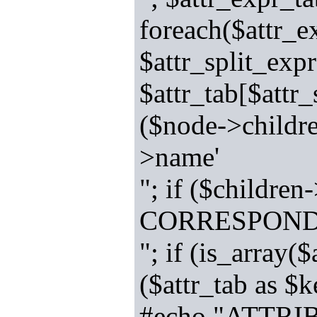
foreach($attr_e
$attr_split_expr
$attr_tab[$attr_
($node->childr
>name'
"; if ($child
CORRESPOND
"; if (is_array(
($attr_tab as $
#echo "ATTRI