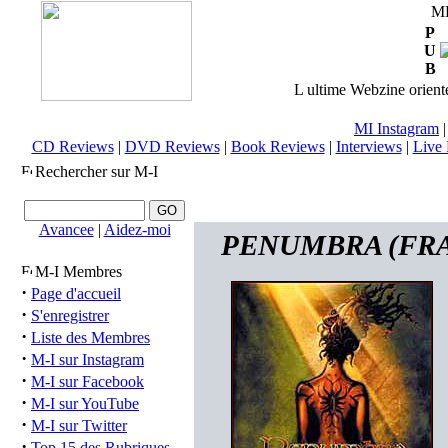
M
P
U
B
L ultime Webzine orienté
MI Instagram
CD Reviews
|
DVD Reviews
|
Book Reviews
|
Interviews
|
Live 
Rechercher sur M-I
Avancee
|
Aidez-moi
PENUMBRA (FRA) 
M-I Membres
·
Page d'accueil
·
S'enregistrer
·
Liste des Membres
·
M-I sur Instagram
·
M-I sur Facebook
·
M-I sur YouTube
·
M-I sur Twitter
·
Top 15 des Rubriques