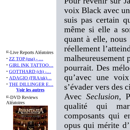
Pour revenir sur J
voix Black avec un c
suis pas certain 
même si elle a so
quant à elle, nous 
réellement l’attein
Live Reports Aléatoires
malheureusement pa
·
ZZ TOP (usa) - …
·
GIRL INK TATTOO…
pourrait. Des mélo
·
GOTTHARD (ch) -…
qu’avec une voix 
·
ADAGIO (FRA/uk)…
·
THE DILLINGER E…
s’évader vers des c
Voir les autres
Avec
Seclusion
, 
DVD Reviews
Aléatoires
qualité qui mar
composants qui e
opus qui mérite d’