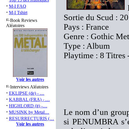
·
M-I FAQ
·
M-I Tshirt
Sortie du Scud : 2
Book Reviews
Pays : France
Aléatoires
Genre : Gothic Me
Type : Album
Playtime : 8 Titres
Voir les autres
Interviews Aléatoires
·
EKLIPSE (de) - …
·
KABBAL (FRA) - …
·
HIGHLORD (it) -…
Le nom d’un groupe
·
MUSINK by Metal…
·
RESURRECTURIS (…
si PENUMBRA s’éta
Voir les autres