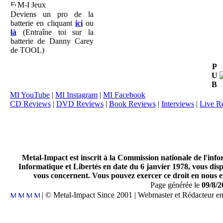
M-I Jeux
Deviens un pro de la
batterie en cliquant
ici
ou
là
(Entraîne toi sur la
batterie de Danny Carey
de TOOL)
P
U
B
MI YouTube
|
MI Instagram
|
MI Facebook
CD Reviews
|
DVD Reviews
|
Book Reviews
|
Interviews
|
Live R
Metal-Impact est inscrit à la Commission nationale de l'inf
Informatique et Libertés en date du 6 janvier 1978, vous disp
vous concernent. Vous pouvez exercer ce droit en nous en
Page générée le
09/8/2
| © Metal-Impact Since 2001 | Webmaster et Rédacteur e