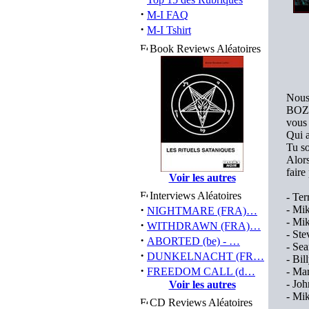
·
M-I FAQ
·
M-I Tshirt
Book Reviews Aléatoires
Nous
BOZZ
vous 
Qui a
Tu so
Alors
faire
Voir les autres
Interviews Aléatoires
- Te
·
- M
NIGHTMARE (FRA)…
- M
·
WITHDRAWN (FRA)…
- St
·
ABORTED (be) - …
- Se
·
DUNKELNACHT (FR…
- Bi
·
FREEDOM CALL (d…
- M
- Jo
Voir les autres
- M
CD Reviews Aléatoires