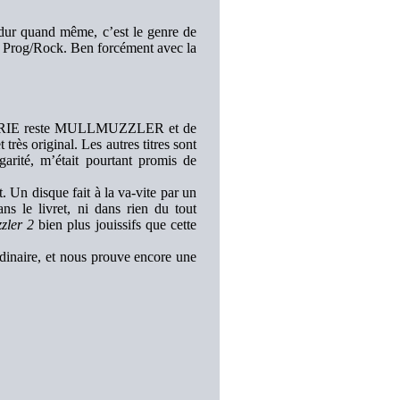
s dur quand même, c’est le genre de
u Prog/Rock. Ben forcément avec la
r LaBRIE reste MULLMUZZLER et de
très original. Les autres titres sont
arité, m’était pourtant promis de
. Un disque fait à la va-vite par un
ns le livret, ni dans rien du tout
zler 2
bien plus jouissifs que cette
inaire, et nous prouve encore une