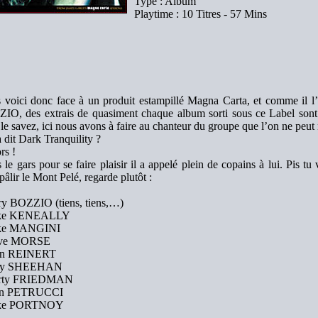
Type : Album
Playtime : 10 Titres - 57 Mins
 voici donc face à un produit estampillé Magna Carta, et comme il l’
IO, des extrais de quasiment chaque album sorti sous ce Label sont 
le savez, ici nous avons à faire au chanteur du groupe que l’on ne peu
 dit Dark Tranquility ?
rs !
 le gars pour se faire plaisir il a appelé plein de copains à lui. Pis tu
 pâlir le Mont Pelé, regarde plutôt :
rry BOZZIO (tiens, tiens,…)
ike KENEALLY
ike MANGINI
eve MORSE
an REINERT
lly SHEEHAN
arty FRIEDMAN
hn PETRUCCI
ike PORTNOY