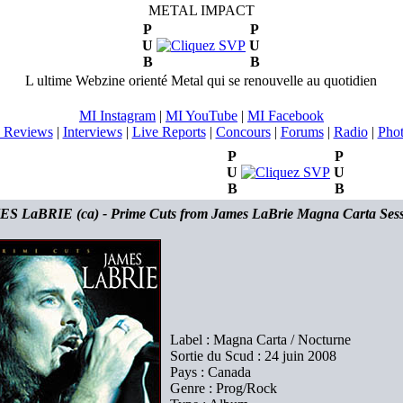
METAL IMPACT
P
P
U
U
B
B
L ultime Webzine orienté Metal qui se renouvelle au quotidien
MI Instagram
|
MI YouTube
|
MI Facebook
 Reviews
|
Interviews
|
Live Reports
|
Concours
|
Forums
|
Radio
|
Pho
P
P
U
U
B
B
S LaBRIE (ca) - Prime Cuts from James LaBrie Magna Carta Sess
Label : Magna Carta / Nocturne
Sortie du Scud : 24 juin 2008
Pays : Canada
Genre : Prog/Rock