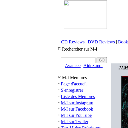
CD Reviews
|
DVD Reviews
|
Book
Rechercher sur M-I
Avancee
|
Aidez-moi
JAME
M-I Membres
·
Page d'accueil
·
S'enregistrer
·
Liste des Membres
·
M-I sur Instagram
·
M-I sur Facebook
·
M-I sur YouTube
·
M-I sur Twitter
·
Top 15 des Rubriques