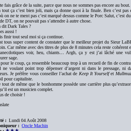
 te fais grâce de la suite, parce que nous ne sommes pas encore au bout.
 tout ça c’est bien joli, mais ça donne quoi à la finale. Ben c’est pa
où on ne te ment pas c’est marqué dessus comme le Porc Salut, c’est d
de DT, on ne pouvait pas s’attendre à autre chose.
 dit Dark Tales ?
rs aussi !
is finir tout seul moi si ça continue.
st tous super content de constater que le meilleur projet du Sieu
loin. Car même avec des titres de plus de 8 minutes cela reste cohérent et 
 anecdotiques voir, heu, chiants… Argh, ça y est j’ai lâché une vulg
urer sage.
pour le coup, ça ressemble beaucoup trop à un recueil de fin de contrat
l ne voulant point trop dépenser d’argent ni dans le pressage, ni da
leurs. Je préfère vous conseiller l’achat de
Keep It Yourself
et
Mullmuz
l pour capitaliste.
e tout de même que le bonhomme possède une carrière plus qu’extraord
qu’il est un musicien complet.
s de choisir !
slate
té :
Lundi 04 Août 2008
niqueur :
Oncle Machin
e :