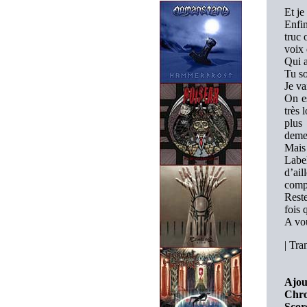
Et je
Enfin
truc 
voix 
Qui a
Tu so
Je va
On e
très 
plus
deme
Mais 
Labe
d’ail
compi
Rest
fois 
A vou
|
Tran
Ajou
Chro
Scor