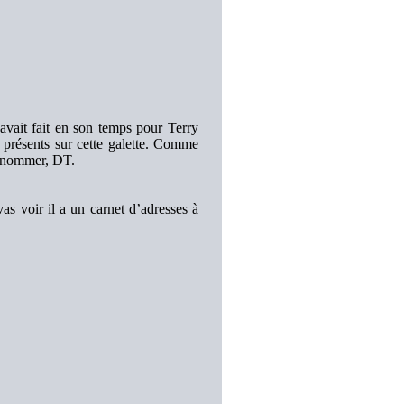
avait fait en son temps pour Terry
présents sur cette galette. Comme
t nommer, DT.
 vas voir il a un carnet d’adresses à