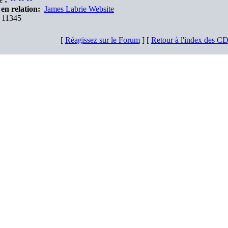
en relation:
James Labrie Website
11345
[
Réagissez sur le Forum
] [
Retour à l'index des C