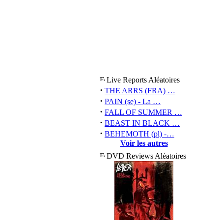
Live Reports Aléatoires
·
THE ARRS (FRA) …
·
PAIN (se) - La …
·
FALL OF SUMMER …
·
BEAST IN BLACK …
·
BEHEMOTH (pl) -…
Voir les autres
DVD Reviews Aléatoires