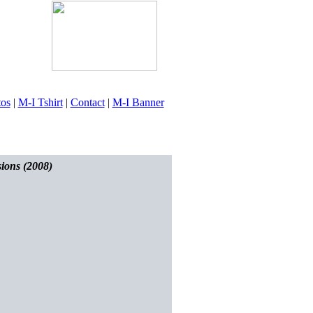
tos
|
M-I Tshirt
|
Contact
|
M-I Banner
ions (2008)