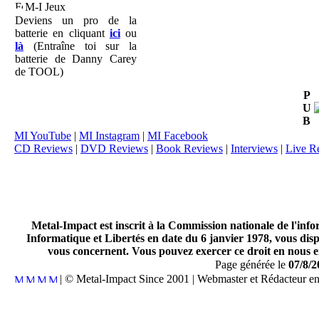
M-I Jeux
Deviens un pro de la
batterie en cliquant
ici
ou
là
(Entraîne toi sur la
batterie de Danny Carey
de TOOL)
P
U
B
MI YouTube
|
MI Instagram
|
MI Facebook
CD Reviews
|
DVD Reviews
|
Book Reviews
|
Interviews
|
Live R
Metal-Impact est inscrit à la Commission nationale de l'inf
Informatique et Libertés en date du 6 janvier 1978, vous disp
vous concernent. Vous pouvez exercer ce droit en nous en
Page générée le
07/8/2
| © Metal-Impact Since 2001 | Webmaster et Rédacteur e