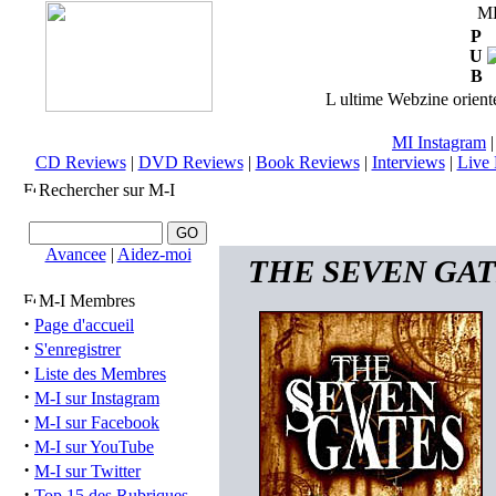
M
P
U
B
L ultime Webzine orienté
MI Instagram
CD Reviews
|
DVD Reviews
|
Book Reviews
|
Interviews
|
Live 
Rechercher sur M-I
Avancee
|
Aidez-moi
THE SEVEN GATES
M-I Membres
·
Page d'accueil
·
S'enregistrer
·
Liste des Membres
·
M-I sur Instagram
·
M-I sur Facebook
·
M-I sur YouTube
·
M-I sur Twitter
·
Top 15 des Rubriques