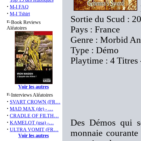
·
M-I FAQ
·
M-I Tshirt
Sortie du Scud : 2
Book Reviews
Pays : France
Aléatoires
Genre : Morbid A
Type : Démo
Playtime : 4 Titres
Voir les autres
Interviews Aléatoires
·
SVART CROWN (FR…
·
MAD MAX (de) - …
·
CRADLE OF FILTH…
Des Démos qui s
·
KAMELOT (usa) -…
·
ULTRA VOMIT (FR…
monnaie courante 
Voir les autres