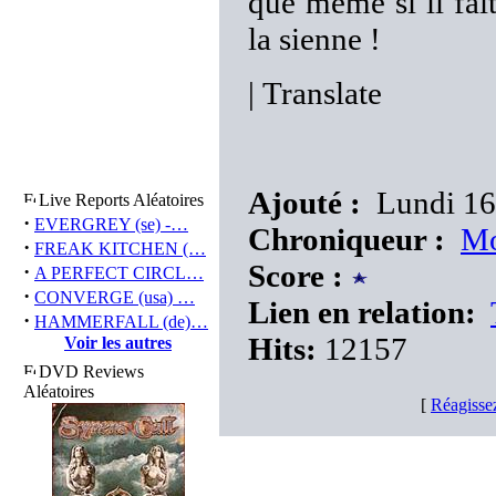
que même si il fai
la sienne !
|
Translate
Ajouté :
Lundi 16
Live Reports Aléatoires
·
EVERGREY (se) -…
Chroniqueur :
Mo
·
FREAK KITCHEN (…
Score :
·
A PERFECT CIRCL…
·
CONVERGE (usa) …
Lien en relation:
·
HAMMERFALL (de)…
Hits:
12157
Voir les autres
DVD Reviews
Aléatoires
[
Réagisse