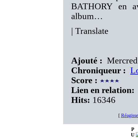
BATHORY en ava
album…
|
Translate
Ajouté :
Mercredi
Chroniqueur :
L
Score :
Lien en relation:
Hits:
16346
[
Réagisse
P
U