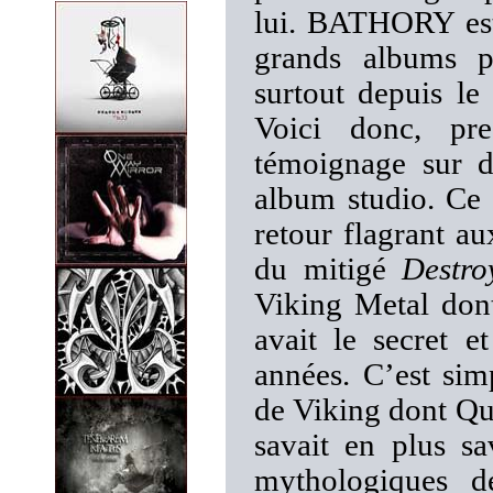
lui. BATHORY est 
grands albums pa
surtout depuis le
Voici donc, pr
témoignage sur 
album studio. Ce
retour flagrant a
du mitigé
Destro
Viking Metal do
avait le secret 
années. C’est sim
de Viking dont Quo
savait en plus s
mythologiques de