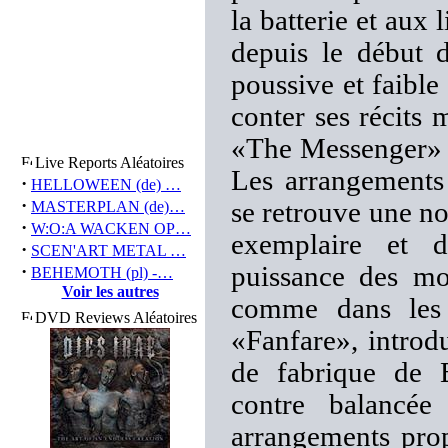
la batterie et aux 
depuis le début 
poussive et faible
conter ses récits 
«The Messenger» s
Live Reports Aléatoires
Les arrangements
·
HELLOWEEN (de) …
·
se retrouve une no
MASTERPLAN (de)…
·
W:O:A WACKEN OP…
exemplaire et d
·
SCEN'ART METAL …
·
puissance des mo
BEHEMOTH (pl) -…
Voir les autres
comme dans les 
DVD Reviews Aléatoires
«Fanfare», intro
de fabrique de 
contre balancée
arrangements prop