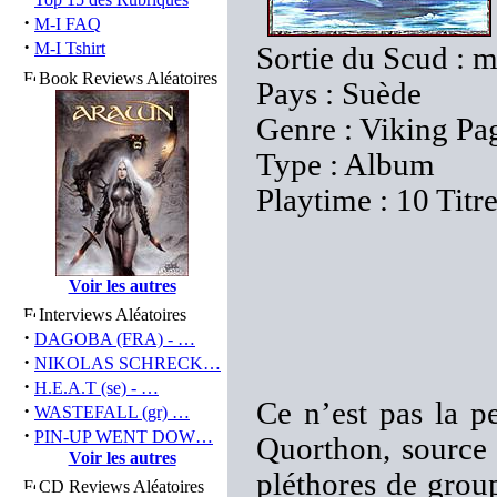
·
M-I FAQ
·
M-I Tshirt
Sortie du Scud : 
Book Reviews Aléatoires
Pays : Suède
Genre : Viking Pa
Type : Album
Playtime : 10 Titr
Voir les autres
Interviews Aléatoires
·
DAGOBA (FRA) - …
·
NIKOLAS SCHRECK…
·
H.E.A.T (se) - …
Ce n’est pas la 
·
WASTEFALL (gr) …
·
PIN-UP WENT DOW…
Quorthon, source 
Voir les autres
pléthores de grou
CD Reviews Aléatoires