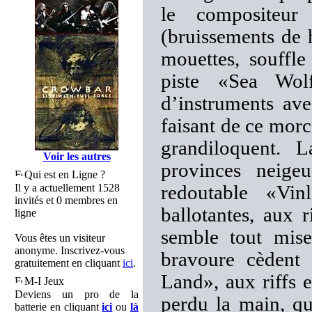
le compositeur 
(bruissements de 
mouettes, souffl
piste «Sea Wol
d’instruments ave
faisant de ce mor
grandiloquent. 
Voir les autres
provinces neigeu
Qui est en Ligne ?
Il y a actuellement 1528
redoutable «Vin
invités et 0 membres en
ballotantes, aux
ligne
semble tout mise
Vous êtes un visiteur
anonyme. Inscrivez-vous
bravoure cèdent
gratuitement en cliquant
ici
.
Land», aux riffs e
M-I Jeux
Deviens un pro de la
perdu la main, qu
batterie en cliquant
ici
ou
là