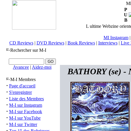
M
P
U
B
L ultime Webzine orienté
MI Instagram
CD Reviews
|
DVD Reviews
|
Book Reviews
|
Interviews
|
Live 
Rechercher sur M-I
Avancee
|
Aidez-moi
BATHORY (se) - N
M-I Membres
·
Page d'accueil
·
S'enregistrer
·
Liste des Membres
·
M-I sur Instagram
·
M-I sur Facebook
·
M-I sur YouTube
·
M-I sur Twitter
·
Top 15 des Rubriques