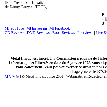
(Entraîne toi sur la batterie
de Danny Carey de TOOL)
P
U
B
MI YouTube
|
MI Instagram
|
MI Facebook
CD Reviews
|
DVD Reviews
|
Book Reviews
|
Interviews
|
Live R
Metal-Impact est inscrit à la Commission nationale de l'inf
Informatique et Libertés en date du 6 janvier 1978, vous disp
vous concernent. Vous pouvez exercer ce droit en nous en
Page générée le
07/8/2
| © Metal-Impact Since 2001 | Webmaster et Rédacteur e