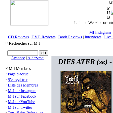
M
P
U
B
L ultime Webzine orienté
MI Instagram
CD Reviews
|
DVD Reviews
|
Book Reviews
|
Interviews
|
Live 
Rechercher sur M-I
Avancee
|
Aidez-moi
DIES ATER (se) -
M-I Membres
·
Page d'accueil
·
S'enregistrer
·
Liste des Membres
·
M-I sur Instagram
·
M-I sur Facebook
·
M-I sur YouTube
·
M-I sur Twitter
·
Top 15 des Rubriques