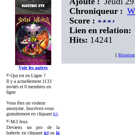
Ajouté :
Jeudi 29
Chroniqueur :
W
Score :
Lien en relation:
Hits:
14241
[
Réagisse
Voir les autres
Qui est en Ligne ?
Il y a actuellement 1133
invités et 0 membres en
ligne
Vous êtes un visiteur
anonyme. Inscrivez-vous
gratuitement en cliquant
ici
.
M-I Jeux
Deviens un pro de la
batterie en cliquant
ici
ou
là