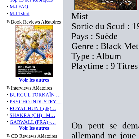
·
M-I FAQ
·
M-I Tshirt
Mist
Book Reviews Aléatoires
Sortie du Scud : 
Pays : Suède
Genre : Black Met
Type : Album
Playtime : 9 Titre
Voir les autres
Interviews Aléatoires
·
BURGUL TORKAÏN …
·
PSYCHO INDUSTRY…
·
ROYAL HUNT (dk)…
·
SHAKRA (CH) - M…
·
GARWALL (FRA) -…
On peut se deman
Voir les autres
allemand ne joue 
CD Reviews Aléatoires