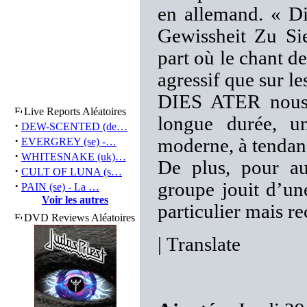
en allemand. « D
Gewissheit Zu S
part où le chant d
agressif que sur l
DIES ATER nous 
Live Reports Aléatoires
longue durée, u
·
DEW-SCENTED (de…
·
moderne, à tendan
EVERGREY (se) -…
·
WHITESNAKE (uk)…
De plus, pour au
·
CULT OF LUNA (s…
·
groupe jouit d’un
PAIN (se) - La …
Voir les autres
particulier mais r
DVD Reviews Aléatoires
|
Translate