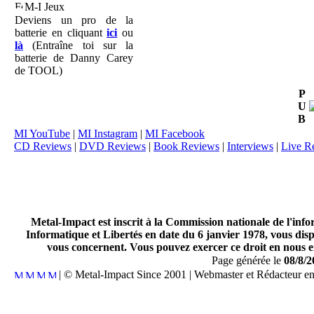
M-I Jeux
Deviens un pro de la
batterie en cliquant
ici
ou
là
(Entraîne toi sur la
batterie de Danny Carey
de TOOL)
P
U
B
MI YouTube
|
MI Instagram
|
MI Facebook
CD Reviews
|
DVD Reviews
|
Book Reviews
|
Interviews
|
Live R
Metal-Impact est inscrit à la Commission nationale de l'inf
Informatique et Libertés en date du 6 janvier 1978, vous disp
vous concernent. Vous pouvez exercer ce droit en nous en
Page générée le
08/8/2
| © Metal-Impact Since 2001 | Webmaster et Rédacteur e