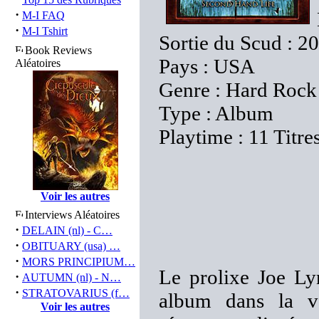
·
M-I FAQ
·
M-I Tshirt
Sortie du Scud : 20
Book Reviews
Pays : USA
Aléatoires
Genre : Hard Rock
Type : Album
Playtime : 11 Titre
Voir les autres
Interviews Aléatoires
·
DELAIN (nl) - C…
·
OBITUARY (usa) …
·
MORS PRINCIPIUM…
Le prolixe Joe Ly
·
AUTUMN (nl) - N…
·
STRATOVARIUS (f…
album dans la v
Voir les autres