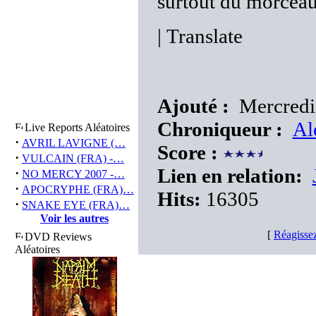
surtout du morceau
|
Translate
Ajouté :
Mercredi 
Chroniqueur :
Al
Live Reports Aléatoires
·
AVRIL LAVIGNE (…
Score :
·
VULCAIN (FRA) -…
Lien en relation:
·
NO MERCY 2007 -…
·
APOCRYPHE (FRA)…
Hits:
16305
·
SNAKE EYE (FRA)…
Voir les autres
[
Réagisse
DVD Reviews
Aléatoires