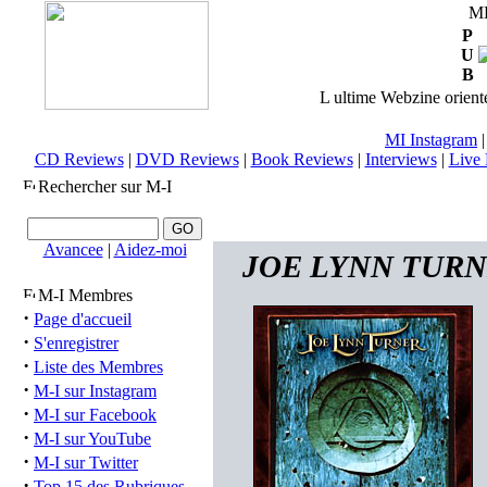
M
P
U
B
L ultime Webzine orienté
MI Instagram
CD Reviews
|
DVD Reviews
|
Book Reviews
|
Interviews
|
Live 
Rechercher sur M-I
Avancee
|
Aidez-moi
JOE LYNN TURNER
M-I Membres
·
Page d'accueil
·
S'enregistrer
·
Liste des Membres
·
M-I sur Instagram
·
M-I sur Facebook
·
M-I sur YouTube
·
M-I sur Twitter
·
Top 15 des Rubriques