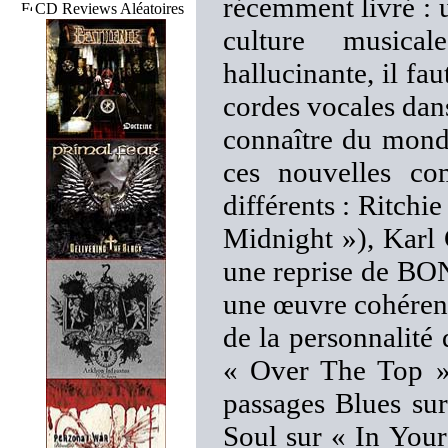
récemment livré : 
CD Reviews Aléatoires
culture music
hallucinante, il fau
cordes vocales dan
connaître du monde
ces nouvelles com
différents : Ritch
Midnight »), Karl 
une reprise de BON
une œuvre cohérent
de la personnalité
« Over The Top »
passages Blues s
Soul sur « In Your