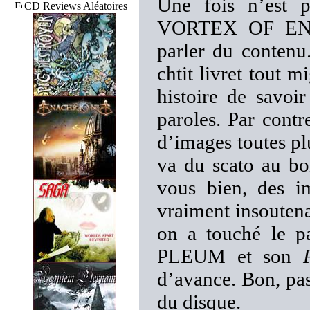
Une fois n’est 
CD Reviews Aléatoires
VORTEX OF END, 
parler du contenu
chtit livret tout 
histoire de savoi
paroles. Par contr
d’images toutes pl
va du scato au bo
vous bien, des im
vraiment insoutena
on a touché le pa
PLEUM et son
d’avance. Bon, pas
du disque.