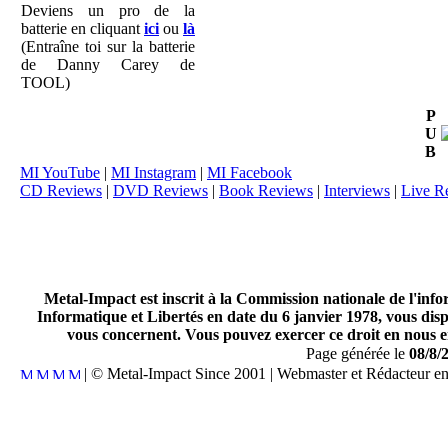
Deviens un pro de la
batterie en cliquant
ici
ou
là
(Entraîne toi sur la batterie
de Danny Carey de
TOOL)
P
U
B
MI YouTube
|
MI Instagram
|
MI Facebook
CD Reviews
|
DVD Reviews
|
Book Reviews
|
Interviews
|
Live R
Metal-Impact est inscrit à la Commission nationale de l'inf
Informatique et Libertés en date du 6 janvier 1978, vous disp
vous concernent. Vous pouvez exercer ce droit en nous en
Page générée le
08/8/
| © Metal-Impact Since 2001 | Webmaster et Rédacteur e