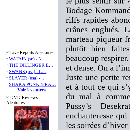
le plus sentir su
Bodage Kommando 
riffs rapides abon
crânes englués. 
marteau piqueur fr
plutôt bien fait
Live Reports Aléatoires
beaucoup respirer.
·
WATAIN (se) - N…
·
THE DILLINGER E…
et dense. On a l’im
·
SWANS (usa) - L…
Juste une petite 
·
SLAYER (usa) - …
·
SHAKA PONK (FRA…
et à tout ce qui s
Voir les autres
du mal à commen
DVD Reviews
Aléatoires
Pussy’s Desekr
enchanteresse qui 
les soirées d’hiver