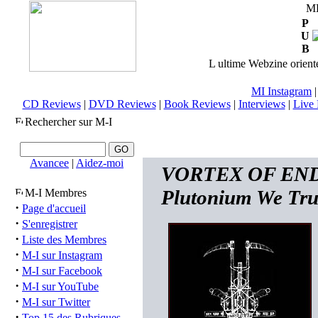
M
P
U
B
L ultime Webzine orienté
MI Instagram
CD Reviews
|
DVD Reviews
|
Book Reviews
|
Interviews
|
Live 
Rechercher sur M-I
Avancee
|
Aidez-moi
VORTEX OF END (F
Plutonium We Tru
M-I Membres
·
Page d'accueil
·
S'enregistrer
·
Liste des Membres
·
M-I sur Instagram
·
M-I sur Facebook
·
M-I sur YouTube
·
M-I sur Twitter
·
Top 15 des Rubriques