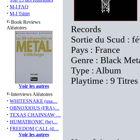
·
M-I FAQ
·
M-I Tshirt
Book Reviews
Records
Aléatoires
Sortie du Scud : f
Pays : France
Genre : Black Met
Type : Album
Playtime : 9 Titres
Voir les autres
Interviews Aléatoires
·
WHITESNAKE (usa…
·
OBNOXIOUS (FRA)…
·
TEXAS CHAINSAW …
·
HUMATRONIC (be)…
·
FREEDOM CALL (d…
Voir les autres