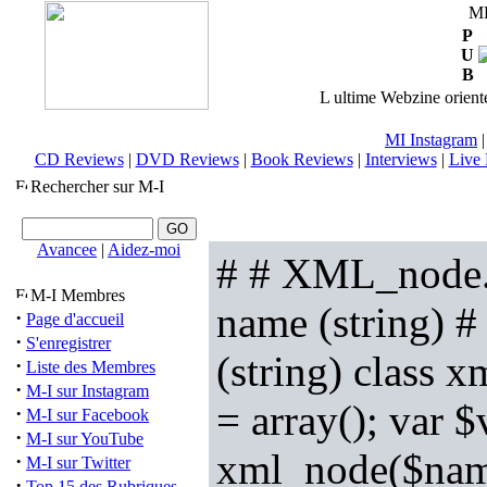
M
P
U
B
L ultime Webzine orienté
MI Instagram
CD Reviews
|
DVD Reviews
|
Book Reviews
|
Interviews
|
Live 
Rechercher sur M-I
Avancee
|
Aidez-moi
# # XML_node.ob
M-I Membres
name (string) # 
·
Page d'accueil
·
S'enregistrer
(string) class x
·
Liste des Membres
·
M-I sur Instagram
= array(); var $
·
M-I sur Facebook
·
M-I sur YouTube
xml_node($name
·
M-I sur Twitter
·
Top 15 des Rubriques