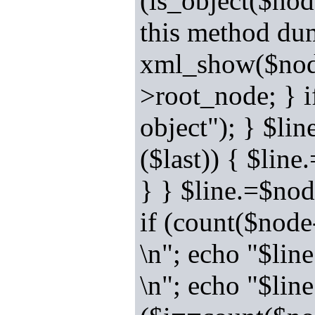
(is_object($nod
this method dum
xml_show($node
>root_node; } i
object"); } $li
($last)) { $lin
} } $line.=$nod
if (count($node
\n"; echo "$line
\n"; echo "$lin