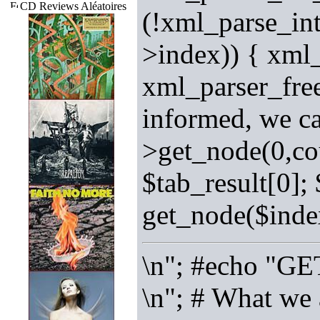
CD Reviews Aléatoires
(!xml_parse_int
>index)) { xml_
xml_parser_free
informed, we ca
>get_node(0,cou
$tab_result[0];
get_node($index
\n"; #echo "GE
\n"; # What we 