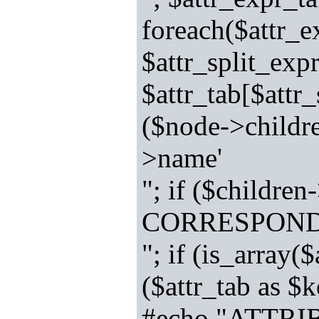
foreach($attr_e
$attr_split_expr
$attr_tab[$attr_
($node->childr
>name'
"; if ($child
CORRESPOND
"; if (is_array(
($attr_tab as $
#echo "ATTRI