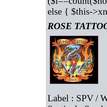
($i==count($no
else { $this->
ROSE TATTOO (
Label : SPV / 