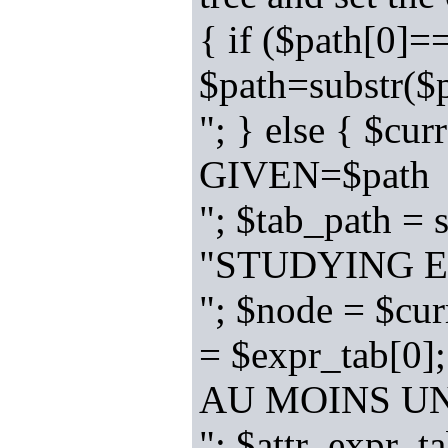
{ if ($path[0]=
$path=substr(
"; } else { $cu
GIVEN=$path
"; $tab_path = 
"STUDYING EX
"; $node = $cu
= $expr_tab[0]
AU MOINS UN
"; $attr_expr_ta