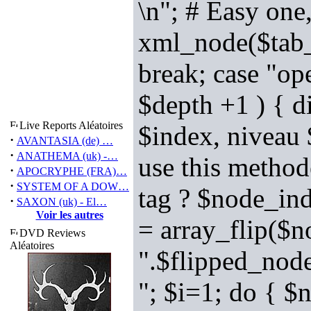
\n"; # Easy one
xml_node($tab_n
break; case "op
$depth +1 ) { d
Live Reports Aléatoires
$index, niveau 
·
AVANTASIA (de) …
·
ANATHEMA (uk) -…
use this method
·
APOCRYPHE (FRA)…
·
SYSTEM OF A DOW…
tag ? $node_in
·
SAXON (uk) - El…
Voir les autres
= array_flip($n
DVD Reviews
Aléatoires
".$flipped_nod
"; $i=1; do { 