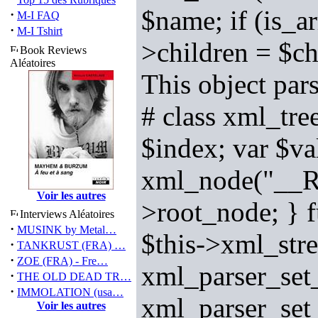
$name; if (is_ar
·
M-I FAQ
·
M-I Tshirt
>children = $ch
Book Reviews
Aléatoires
This object pa
# class xml_tre
$index; var $va
xml_node("__RO
Voir les autres
>root_node; } 
Interviews Aléatoires
·
MUSINK by Metal…
$this->xml_str
·
TANKRUST (FRA) …
·
ZOE (FRA) - Fre…
xml_parser_s
·
THE OLD DEAD TR…
·
IMMOLATION (usa…
xml_parser_se
Voir les autres