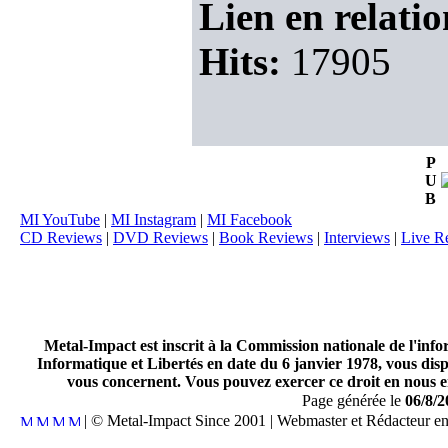
Lien en relatio
Hits:
17905
P
U
B
MI YouTube
|
MI Instagram
|
MI Facebook
CD Reviews
|
DVD Reviews
|
Book Reviews
|
Interviews
|
Live R
Metal-Impact est inscrit à la Commission nationale de l'inf
Informatique et Libertés en date du 6 janvier 1978, vous disp
vous concernent. Vous pouvez exercer ce droit en nous en
Page générée le
06/8/2
| © Metal-Impact Since 2001 | Webmaster et Rédacteur e