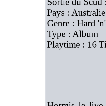
Sortie du Scud 
Pays : Australie
Genre : Hard 'n'
Type : Album
Playtime : 16 T
Hormis le live