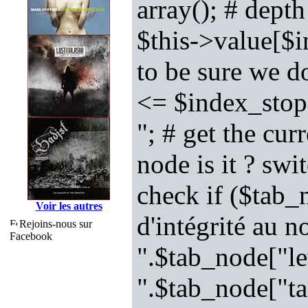
array(); # depth
$this->value[$i
to be sure we d
<= $index_stop
"; # get the cu
node is it ? sw
check if ($tab
Voir les autres
d'intégrité au 
Rejoins-nous sur
Facebook
".$tab_node["l
".$tab_node["ta