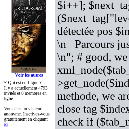
$i++]; $next_ta
($next_tag["lev
détectée pos $i
\n Parcours ju
\n"; # good, we
xml_node($tab_n
Voir les autres
>get_node($ind
Qui est en Ligne ?
Il y a actuellement 4793
methode, we are
invités et 0 membres en
ligne
close tag $inde
Vous êtes un visiteur
anonyme. Inscrivez-vous
check if ($tab_
gratuitement en cliquant
ici
.