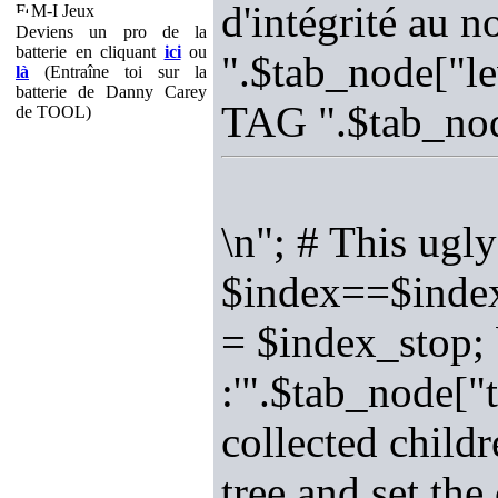
d'intégrité au 
M-I Jeux
Deviens un pro de la
batterie en cliquant
ici
ou
".$tab_node["le
là
(Entraîne toi sur la
batterie de Danny Carey
TAG ".$tab_nod
de TOOL)
\n"; # This ugly
$index==$index
= $index_stop; 
:'".$tab_node["t
collected childr
tree and set th