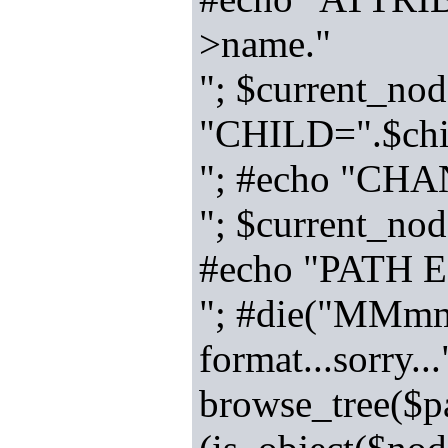
>name."
"; $current_nod
"CHILD=".$chi
"; #echo "CH
"; $current_node
#echo "PATH 
"; #die("MMmmm
format...sorry..
browse_tree($pa