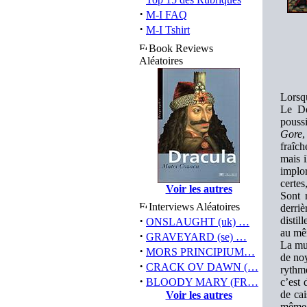
·
M-I FAQ
·
M-I Tshirt
Book Reviews
Aléatoires
Lorsq
Le De
pouss
Gore
,
fraîch
mais i
implo
certes
Voir les autres
Sont 
Interviews Aléatoires
derri
·
distil
ONSLAUGHT (uk) …
au mêm
·
GRAVEYARD (se) …
La mus
·
MORS PRINCIPIUM…
de noy
·
CRACK OV DAWN (…
rythme
·
BLOODY MARY (FR…
c’est
de cai
Voir les autres
même d