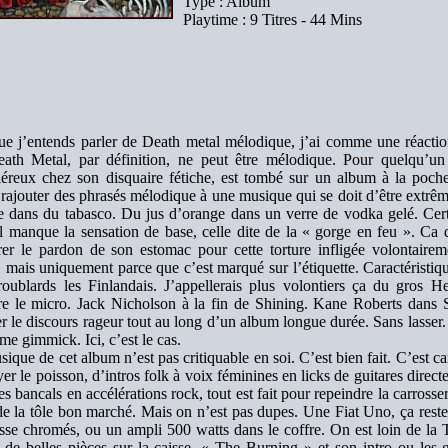
Type : Album
Playtime : 9 Titres - 44 Mins
ue j’entends parler de Death metal mélodique, j’ai comme une réactio
ath Metal, par définition, ne peut être mélodique. Pour quelqu’un
iéreux chez son disquaire fétiche, est tombé sur un album à la pochet
 rajouter des phrasés mélodique à une musique qui se doit d’être extrê
e dans du tabasco. Du jus d’orange dans un verre de vodka gelé. Certe
l manque la sensation de base, celle dite de la « gorge en feu ». Ca 
rer le pardon de son estomac pour cette torture infligée volonta
, mais uniquement parce que c’est marqué sur l’étiquette. Caractéristiq
roublards les Finlandais. J’appellerais plus volontiers ça du gros H
ère le micro. Jack Nicholson à la fin de Shining. Kane Roberts dans S
ler le discours rageur tout au long d’un album longue durée. Sans lasser.
e gimmick. Ici, c’est le cas.
ique de cet album n’est pas critiquable en soi. C’est bien fait. C’est ca
er le poisson, d’intros folk à voix féminines en licks de guitares dire
s bancals en accélérations rock, tout est fait pour repeindre la carrosse
 de la tôle bon marché. Mais on n’est pas dupes. Une Fiat Uno, ça res
sse chromés, ou un ampli 500 watts dans le coffre. On est loin de la 
e belles pièces sur la caisse, « The Burning » et son intro ou les gu