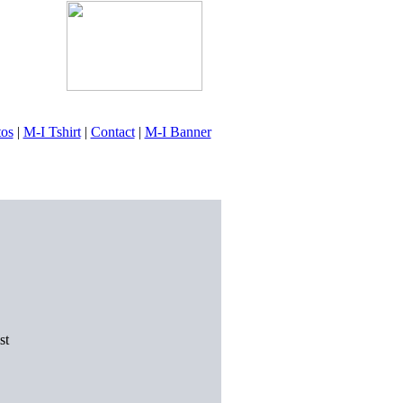
tos
|
M-I Tshirt
|
Contact
|
M-I Banner
st