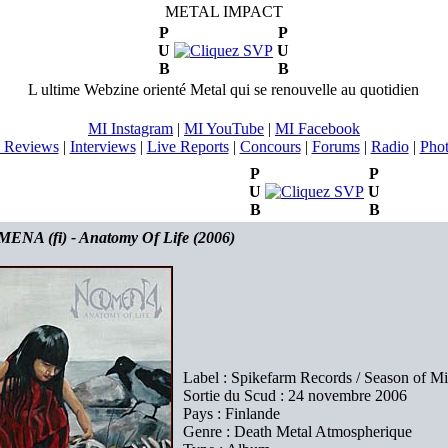
METAL IMPACT
P
P
U
U
B
B
L ultime Webzine orienté Metal qui se renouvelle au quotidien
MI Instagram
|
MI YouTube
|
MI Facebook
 Reviews
|
Interviews
|
Live Reports
|
Concours
|
Forums
|
Radio
|
Pho
P
P
U
U
B
B
NA (fi) - Anatomy Of Life (2006)
Label : Spikefarm Records / Season of Mi
Sortie du Scud : 24 novembre 2006
Pays : Finlande
Genre : Death Metal Atmospherique