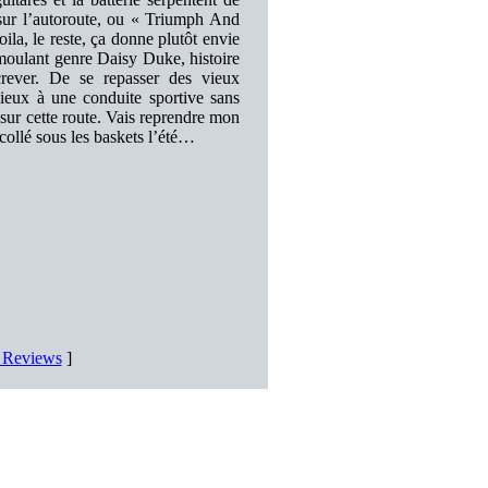
sur l’autoroute, ou « Triumph And
ila, le reste, ça donne plutôt envie
moulant genre Daisy Duke, histoire
rever. De se repasser des vieux
 à une conduite sportive sans
s sur cette route. Vais reprendre mon
collé sous les baskets l’été…
D Reviews
]