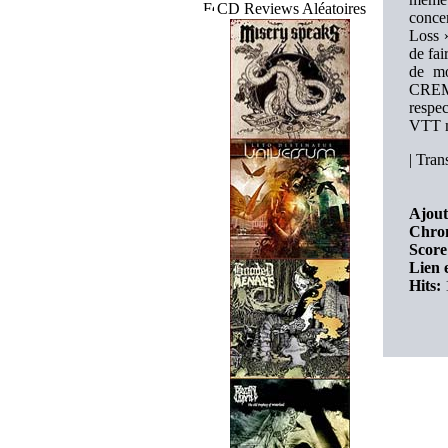
CD Reviews Aléatoires
conce
Loss »
de fai
de mo
CREMA
respec
VTT mo
|
Trans
Ajout
Chron
Score
Lien 
Hits: