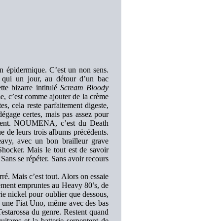
n épidermique. C’est un non sens.
 qui un jour, au détour d’un bac
te bizarre intitulé
Scream Bloody
me, c’est comme ajouter de la crème
s, cela reste parfaitement digeste,
dégage certes, mais pas assez pour
irement. NOUMENA, c’est du Death
ue de leurs trois albums précédents.
eavy, avec un bon brailleur grave
hocker. Mais le tout est de savoir
 Sans se répéter. Sans avoir recours
rré. Mais c’est tout. Alors on essaie
ctement empruntes au Heavy 80’s, de
rie nickel pour oublier que dessous,
te une Fiat Uno, même avec des bas
Testarossa du genre. Restent quand
itares et la batterie serpentent de