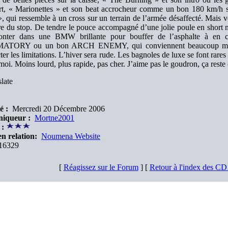
rt, « Marionettes » et son beat accrocheur comme un bon 180 km/h 
, qui ressemble à un cross sur un terrain de l’armée désaffecté. Mais vo
re du stop. De tendre le pouce accompagné d’une jolie poule en short 
nter dans une BMW brillante pour bouffer de l’asphalte à en c
TORY ou un bon ARCH ENEMY, qui conviennent beaucoup mieux
ter les limitations. L’hiver sera rude. Les bagnoles de luxe se font rare
i. Moins lourd, plus rapide, pas cher. J’aime pas le goudron, ça reste 
late
é :
Mercredi 20 Décembre 2006
iqueur :
Mortne2001
 :
en relation:
Noumena Website
16329
[
Réagissez sur le Forum
] [
Retour à l'index des C