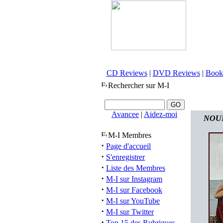
CD Reviews
|
DVD Reviews
|
Book
Rechercher sur M-I
Avancee
|
Aidez-moi
NOUME
M-I Membres
·
Page d'accueil
·
S'enregistrer
·
Liste des Membres
·
M-I sur Instagram
·
M-I sur Facebook
·
M-I sur YouTube
·
M-I sur Twitter
·
Top 15 des Rubriques