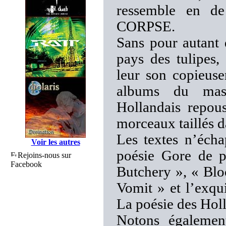
ressemble en 
CORPSE.
Sans pour autant 
pays des tulipes,
leur son copieus
albums du mast
Hollandais repou
morceaux taillés da
Les textes n’écha
Voir les autres
poésie Gore de p
Rejoins-nous sur
Facebook
Butchery », « Blo
Vomit » et l’exqu
La poésie des Holl
Notons également