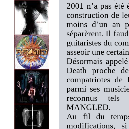
2001 n’a pas été é
construction de le
moins d’un an pl
séparèrent. Il fau
guitaristes du c
asseoir une certain
Désormais appelé
Death proche d
compatriotes d
parmi ses musici
reconnus tel
MANGLED.
Au fil du temps
modifications, 