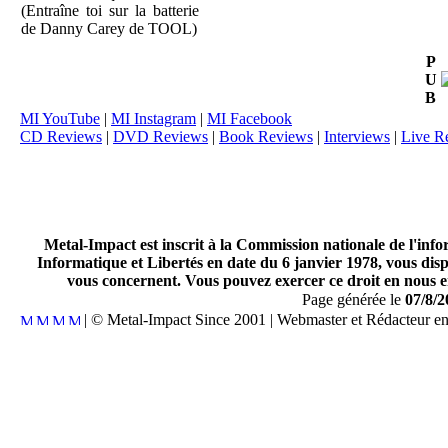
(Entraîne toi sur la batterie
de Danny Carey de TOOL)
P
U
B
MI YouTube
|
MI Instagram
|
MI Facebook
CD Reviews
|
DVD Reviews
|
Book Reviews
|
Interviews
|
Live R
Metal-Impact est inscrit à la Commission nationale de l'inf
Informatique et Libertés en date du 6 janvier 1978, vous disp
vous concernent. Vous pouvez exercer ce droit en nous en
Page générée le
07/8/2
| © Metal-Impact Since 2001 | Webmaster et Rédacteur e