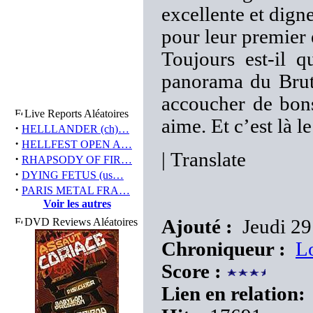
excellente et dign
pour leur premier 
Toujours est-il 
panorama du Brut
accoucher de bons
Live Reports Aléatoires
aime. Et c’est là 
·
HELLLANDER (ch)…
·
HELLFEST OPEN A…
|
Translate
·
RHAPSODY OF FIR…
·
DYING FETUS (us…
·
PARIS METAL FRA…
Voir les autres
DVD Reviews Aléatoires
Ajouté :
Jeudi 29
Chroniqueur :
L
Score :
Lien en relation: