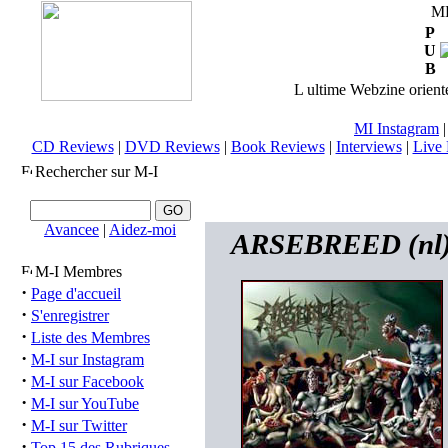
M
P
U
B
L ultime Webzine orienté
MI Instagram
CD Reviews
|
DVD Reviews
|
Book Reviews
|
Interviews
|
Live 
Rechercher sur M-I
Avancee
|
Aidez-moi
ARSEBREED (nl) 
M-I Membres
·
Page d'accueil
·
S'enregistrer
·
Liste des Membres
·
M-I sur Instagram
·
M-I sur Facebook
·
M-I sur YouTube
·
M-I sur Twitter
·
Top 15 des Rubriques