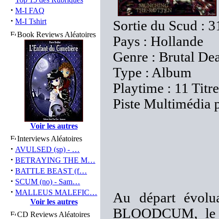
·
M-I FAQ
·
M-I Tshirt
Sortie du Scud : 
Book Reviews Aléatoires
Pays : Hollande
Genre : Brutal De
Type : Album
Playtime : 11 Titr
Piste Multimédia 
Voir les autres
Interviews Aléatoires
·
AVULSED (sp) - …
·
BETRAYING THE M…
·
BATTLE BEAST (f…
·
SCUM (no) - Sam…
·
MALLEUS MALEFIC…
Au départ évolua
Voir les autres
BLOODCUM, le gr
CD Reviews Aléatoires