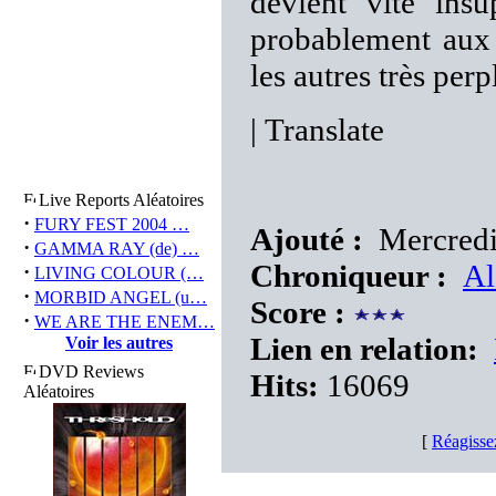
devient vite insu
probablement aux i
les autres très pe
|
Translate
Live Reports Aléatoires
·
FURY FEST 2004 …
Ajouté :
Mercredi
·
GAMMA RAY (de) …
Chroniqueur :
Al
·
LIVING COLOUR (…
·
MORBID ANGEL (u…
Score :
·
WE ARE THE ENEM…
Lien en relation:
Voir les autres
DVD Reviews
Hits:
16069
Aléatoires
[
Réagisse