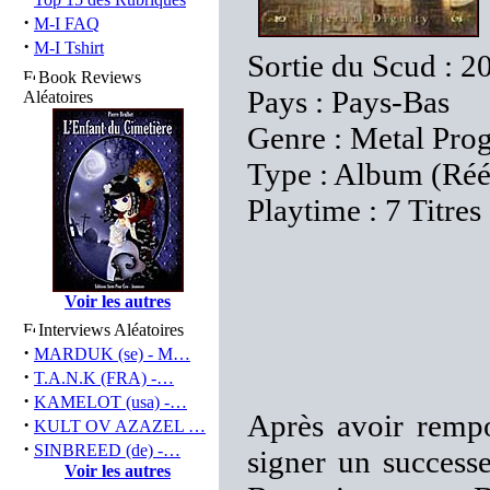
·
M-I FAQ
·
M-I Tshirt
Sortie du Scud : 2
Book Reviews
Pays : Pays-Bas
Aléatoires
Genre : Metal Prog
Type : Album (Réé
Playtime : 7 Titres
Voir les autres
Interviews Aléatoires
·
MARDUK (se) - M…
·
T.A.N.K (FRA) -…
·
KAMELOT (usa) -…
Après avoir remp
·
KULT OV AZAZEL …
·
SINBREED (de) -…
signer un success
Voir les autres