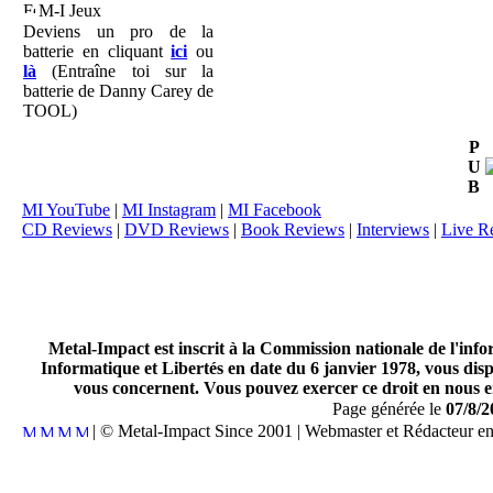
M-I Jeux
Deviens un pro de la
batterie en cliquant
ici
ou
là
(Entraîne toi sur la
batterie de Danny Carey de
TOOL)
P
U
B
MI YouTube
|
MI Instagram
|
MI Facebook
CD Reviews
|
DVD Reviews
|
Book Reviews
|
Interviews
|
Live R
Metal-Impact est inscrit à la Commission nationale de l'inf
Informatique et Libertés en date du 6 janvier 1978, vous disp
vous concernent. Vous pouvez exercer ce droit en nous en
Page générée le
07/8/2
| © Metal-Impact Since 2001 | Webmaster et Rédacteur e