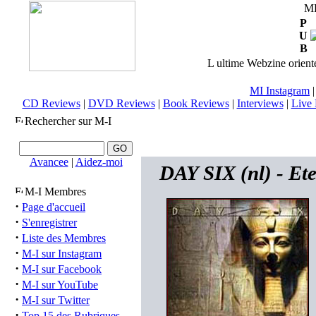
M
P
U
B
L ultime Webzine orienté
MI Instagram
CD Reviews
|
DVD Reviews
|
Book Reviews
|
Interviews
|
Live 
Rechercher sur M-I
Avancee
|
Aidez-moi
DAY SIX (nl) - Ete
M-I Membres
·
Page d'accueil
·
S'enregistrer
·
Liste des Membres
·
M-I sur Instagram
·
M-I sur Facebook
·
M-I sur YouTube
·
M-I sur Twitter
·
Top 15 des Rubriques