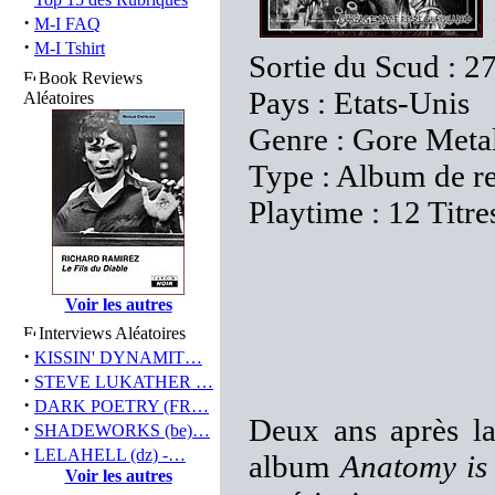
·
M-I FAQ
·
M-I Tshirt
Sortie du Scud : 2
Book Reviews
Pays : Etats-Unis
Aléatoires
Genre : Gore Meta
Type : Album de re
Playtime : 12 Titre
Voir les autres
Interviews Aléatoires
·
KISSIN' DYNAMIT…
·
STEVE LUKATHER …
·
DARK POETRY (FR…
Deux ans après la
·
SHADEWORKS (be)…
·
LELAHELL (dz) -…
album
Anatomy is
Voir les autres