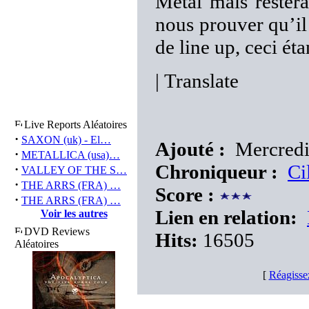
Metal mais rester
nous prouver qu’il
de line up, ceci ét
|
Translate
Live Reports Aléatoires
·
SAXON (uk) - El…
Ajouté :
Mercredi
·
METALLICA (usa)…
Chroniqueur :
Ci
·
VALLEY OF THE S…
·
THE ARRS (FRA) …
Score :
·
THE ARRS (FRA) …
Lien en relation:
Voir les autres
DVD Reviews
Hits:
16505
Aléatoires
[
Réagisse