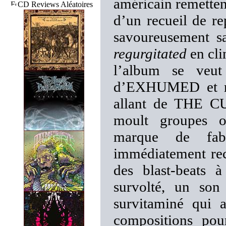
américain remettent
CD Reviews Aléatoires
d’un recueil de re
savoureusement sa
regurgitated
en cli
l’album se veut 
d’EXHUMED et réu
allant de THE C
moult groupes o
marque de fab
immédiatement rec
des blast-beats 
survolté, un son
survitaminé qui 
compositions pou