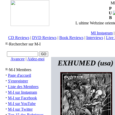
M
P
U
B
L ultime Webzine orienté
MI Instagram
CD Reviews
|
DVD Reviews
|
Book Reviews
|
Interviews
|
Live 
Rechercher sur M-I
Avancee
|
Aidez-moi
EXHUMED (usa) - 
M-I Membres
·
Page d'accueil
·
S'enregistrer
·
Liste des Membres
·
M-I sur Instagram
·
M-I sur Facebook
·
M-I sur YouTube
·
M-I sur Twitter
·
Top 15 des Rubriques