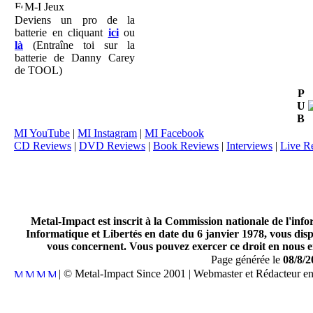
M-I Jeux
Deviens un pro de la
batterie en cliquant
ici
ou
là
(Entraîne toi sur la
batterie de Danny Carey
de TOOL)
P
U
B
MI YouTube
|
MI Instagram
|
MI Facebook
CD Reviews
|
DVD Reviews
|
Book Reviews
|
Interviews
|
Live R
Metal-Impact est inscrit à la Commission nationale de l'inf
Informatique et Libertés en date du 6 janvier 1978, vous disp
vous concernent. Vous pouvez exercer ce droit en nous en
Page générée le
08/8/2
| © Metal-Impact Since 2001 | Webmaster et Rédacteur e