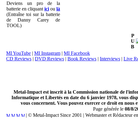
Deviens un pro de la
batterie en cliquant
ici
ou
là
(Entraîne toi sur la batterie
de Danny Carey de
TOOL)
P
U
B
MI YouTube
|
MI Instagram
|
MI Facebook
CD Reviews
|
DVD Reviews
|
Book Reviews
|
Interviews
|
Live R
Metal-Impact est inscrit à la Commission nationale de l'inf
Informatique et Libertés en date du 6 janvier 1978, vous disp
vous concernent. Vous pouvez exercer ce droit en nous en
Page générée le
08/8/2
| © Metal-Impact Since 2001 | Webmaster et Rédacteur e