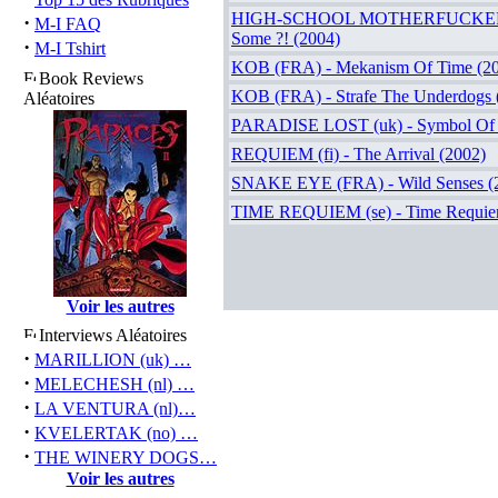
HIGH-SCHOOL MOTHERFUCKERS 
·
M-I FAQ
Some ?! (2004)
·
M-I Tshirt
KOB (FRA) - Mekanism Of Time (2
Book Reviews
KOB (FRA) - Strafe The Underdogs 
Aléatoires
PARADISE LOST (uk) - Symbol Of L
REQUIEM (fi) - The Arrival (2002)
SNAKE EYE (FRA) - Wild Senses (
TIME REQUIEM (se) - Time Requie
Voir les autres
Interviews Aléatoires
·
MARILLION (uk) …
·
MELECHESH (nl) …
·
LA VENTURA (nl)…
·
KVELERTAK (no) …
·
THE WINERY DOGS…
Voir les autres