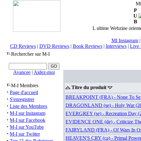
M
P
U
B
L ultime Webzine orienté
MI Instagram
CD Reviews
|
DVD Reviews
|
Book Reviews
|
Interviews
|
Live 
Rechercher sur M-I
Avancee
|
Aidez-moi
M-I Membres
Titre du produit
·
Page d'accueil
BREAKPOINT (FRA) - None To Sell
·
S'enregistrer
·
DRAGONLAND (se) - Holy War (2
Liste des Membres
·
M-I sur Instagram
EVERGREY (se) - Recreation Day (
·
M-I sur Facebook
EVIDENCE ONE (de) - Criticize The
·
M-I sur YouTube
FAIRYLAND (FRA) - Of Wars In Osy
·
M-I sur Twitter
HEAVEN'S CRY (ca) - Primal Power 
·
Top 15 des Rubriques