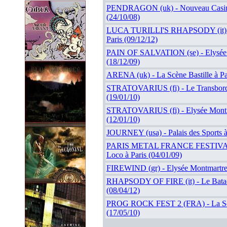
PENDRAGON (uk) - Nouveau Casino
(24/10/08)
LUCA TURILLI'S RHAPSODY (it) -
Paris (09/12/12)
PAIN OF SALVATION (se) - Elysée 
(18/12/09)
ARENA (uk) - La Scène Bastille à Par
STRATOVARIUS (fi) - Le Transbord
(19/01/10)
STRATOVARIUS (fi) - Elysée Montma
(12/01/10)
JOURNEY (usa) - Palais des Sports à 
PARIS METAL FRANCE FESTIVAL II
Loco à Paris (04/01/09)
FIREWIND (gr) - Elysée Montmartre 
RHAPSODY OF FIRE (it) - Le Batacl
(08/04/12)
PROG ROCK FEST 2 (FRA) - La Scèn
(17/05/10)