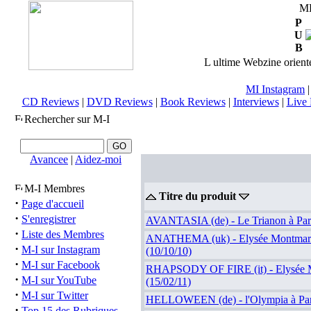
M
P
U
B
L ultime Webzine orienté
MI Instagram
CD Reviews
|
DVD Reviews
|
Book Reviews
|
Interviews
|
Live 
Rechercher sur M-I
Avancee
|
Aidez-moi
M-I Membres
Titre du produit
·
Page d'accueil
·
S'enregistrer
AVANTASIA (de) - Le Trianon à Pari
·
Liste des Membres
ANATHEMA (uk) - Elysée Montmartr
·
M-I sur Instagram
(10/10/10)
·
M-I sur Facebook
RHAPSODY OF FIRE (it) - Elysée Mo
·
M-I sur YouTube
(15/02/11)
·
M-I sur Twitter
HELLOWEEN (de) - l'Olympia à Paris
·
Top 15 des Rubriques