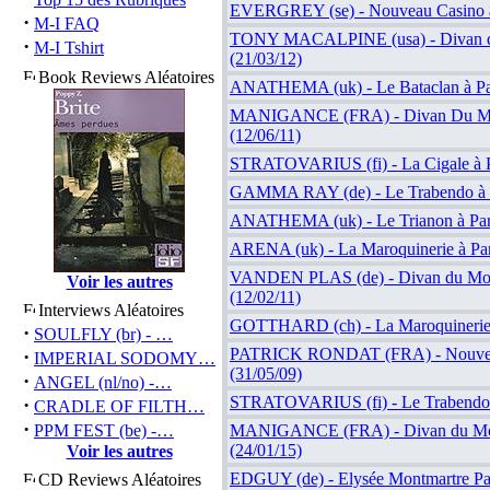
EVERGREY (se) - Nouveau Casino à 
·
M-I FAQ
TONY MACALPINE (usa) - Divan d
·
M-I Tshirt
(21/03/12)
Book Reviews Aléatoires
ANATHEMA (uk) - Le Bataclan à Par
MANIGANCE (FRA) - Divan Du Mon
(12/06/11)
STRATOVARIUS (fi) - La Cigale à Pa
GAMMA RAY (de) - Le Trabendo à P
ANATHEMA (uk) - Le Trianon à Pari
ARENA (uk) - La Maroquinerie à Par
VANDEN PLAS (de) - Divan du Mon
Voir les autres
(12/02/11)
Interviews Aléatoires
GOTTHARD (ch) - La Maroquinerie à
·
SOULFLY (br) - …
PATRICK RONDAT (FRA) - Nouveau
·
IMPERIAL SODOMY…
(31/05/09)
·
ANGEL (nl/no) -…
STRATOVARIUS (fi) - Le Trabendo à
·
CRADLE OF FILTH…
·
PPM FEST (be) -…
MANIGANCE (FRA) - Divan du Mon
(24/01/15)
Voir les autres
EDGUY (de) - Elysée Montmartre Par
CD Reviews Aléatoires