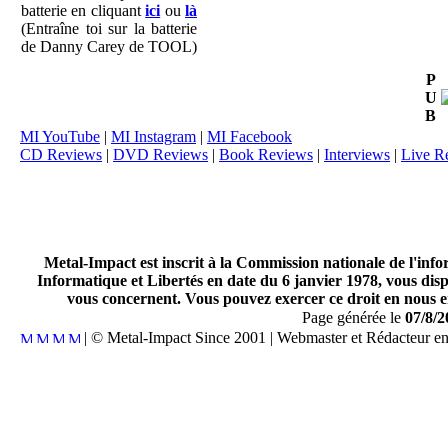
batterie en cliquant
ici
ou
là
(Entraîne toi sur la batterie
de Danny Carey de TOOL)
P
U
B
MI YouTube
|
MI Instagram
|
MI Facebook
CD Reviews
|
DVD Reviews
|
Book Reviews
|
Interviews
|
Live R
Metal-Impact est inscrit à la Commission nationale de l'inf
Informatique et Libertés en date du 6 janvier 1978, vous disp
vous concernent. Vous pouvez exercer ce droit en nous en
Page générée le
07/8/2
| © Metal-Impact Since 2001 | Webmaster et Rédacteur e