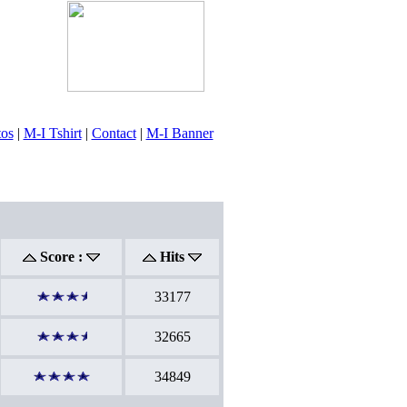
tos
|
M-I Tshirt
|
Contact
|
M-I Banner
Score :
Hits
33177
32665
34849