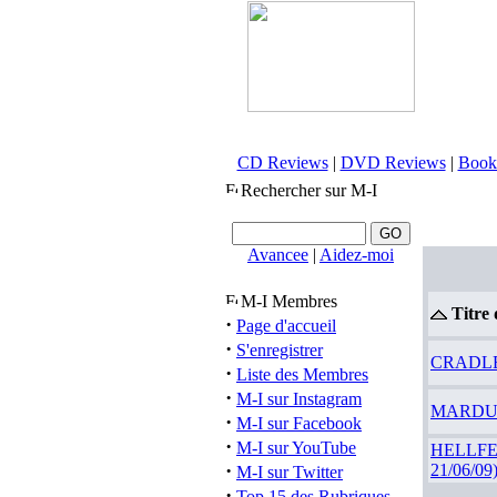
CD Reviews
|
DVD Reviews
|
Book
Rechercher sur M-I
Avancee
|
Aidez-moi
M-I Membres
Titre 
·
Page d'accueil
·
S'enregistrer
CRADLE O
·
Liste des Membres
·
M-I sur Instagram
MARDUK (
·
M-I sur Facebook
·
M-I sur YouTube
HELLFES
·
21/06/09
M-I sur Twitter
·
Top 15 des Rubriques