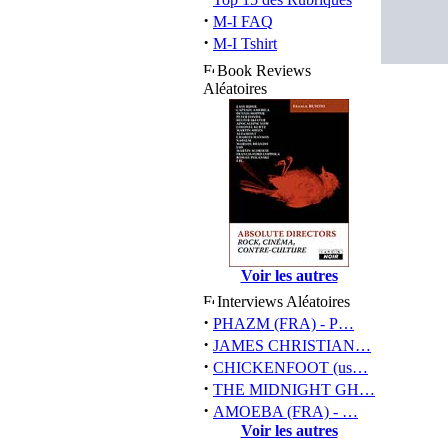
·
M-I FAQ
·
M-I Tshirt
Book Reviews
Aléatoires
Voir les autres
Interviews Aléatoires
·
PHAZM (FRA) - P…
·
JAMES CHRISTIAN…
·
CHICKENFOOT (us…
·
THE MIDNIGHT GH…
·
AMOEBA (FRA) - …
Voir les autres