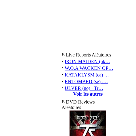
Live Reports Aléatoires
·
IRON MAIDEN (uk…
·
W.O.A WACKEN OP…
·
KATAKLYSM (ca) …
·
ENTOMBED (se) -…
·
ULVER (no) - Tr…
Voir les autres
DVD Reviews
Aléatoires