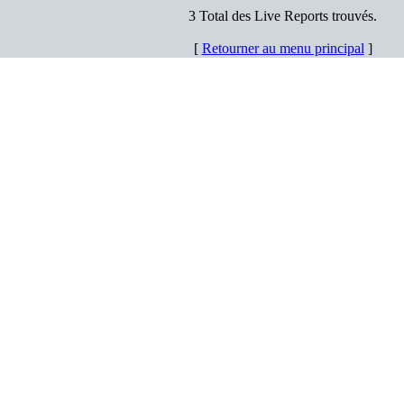
3 Total des Live Reports trouvés.
[
Retourner au menu principal
]