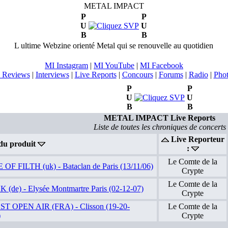
METAL IMPACT
P
P
U
U
B
B
L ultime Webzine orienté Metal qui se renouvelle au quotidien
MI Instagram
|
MI YouTube
|
MI Facebook
 Reviews
|
Interviews
|
Live Reports
|
Concours
|
Forums
|
Radio
|
Pho
P
P
U
U
B
B
METAL IMPACT Live Reports
Liste de toutes les chroniques de concerts
Live Reporteur
du produit
:
Le Comte de la
F FILTH (uk) - Bataclan de Paris (13/11/06)
Crypte
Le Comte de la
de) - Elysée Montmartre Paris (02-12-07)
Crypte
T OPEN AIR (FRA) - Clisson (19-20-
Le Comte de la
)
Crypte