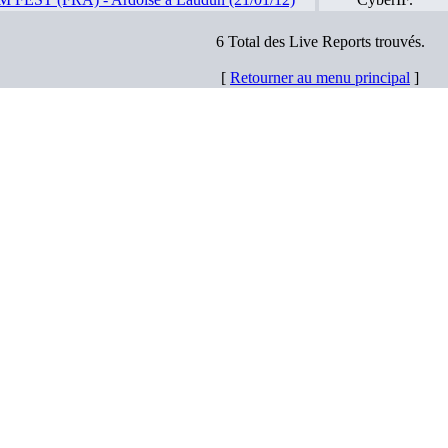
6 Total des Live Reports trouvés.
[
Retourner au menu principal
]