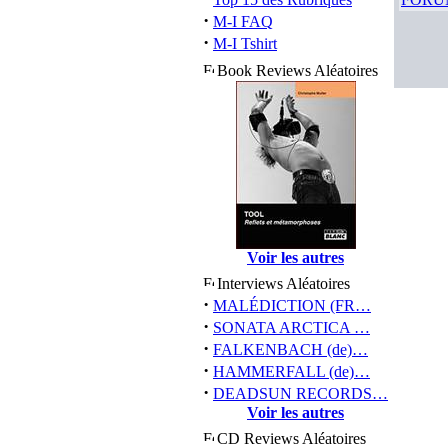
·
M-I FAQ
·
M-I Tshirt
Book Reviews Aléatoires
Voir les autres
Interviews Aléatoires
·
MALÉDICTION (FR…
·
SONATA ARCTICA …
·
FALKENBACH (de)…
·
HAMMERFALL (de)…
·
DEADSUN RECORDS…
Voir les autres
CD Reviews Aléatoires