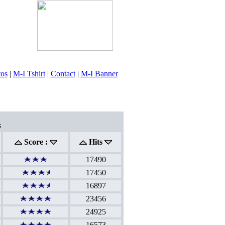
tos
|
M-I Tshirt
|
Contact
|
M-I Banner
s
Score :
Hits
17490
17450
16897
23456
24925
16573