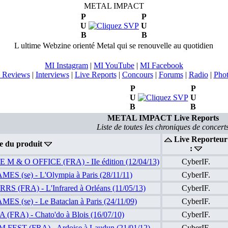
METAL IMPACT
P
P
U
U
B
B
L ultime Webzine orienté Metal qui se renouvelle au quotidien
MI Instagram
|
MI YouTube
|
MI Facebook
 Reviews
|
Interviews
|
Live Reports
|
Concours
|
Forums
|
Radio
|
Pho
P
P
U
U
B
B
METAL IMPACT Live Reports
Liste de toutes les chroniques de concert
Live Reporteur
e du produit
:
 M & O OFFICE (FRA) - IIe édition (12/04/13)
CyberIF.
MES (se) - L'Olympia à Paris (28/11/11)
CyberIF.
RS (FRA) - L'Infrared à Orléans (11/05/13)
CyberIF.
MES (se) - Le Bataclan à Paris (24/11/09)
CyberIF.
 (FRA) - Chato'do à Blois (16/07/10)
CyberIF.
FEST (FRA) - Ardoise à Laudun (21/01/12)
CyberIF.