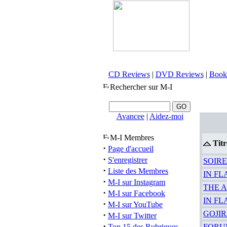
CD Reviews
|
DVD Reviews
|
Book
Rechercher sur M-I
Avancee
|
Aidez-moi
M-I Membres
Titr
·
Page d'accueil
·
S'enregistrer
SOIREE
·
Liste des Membres
IN FLA
·
M-I sur Instagram
THE AR
·
M-I sur Facebook
IN FLA
·
M-I sur YouTube
GOJIRA
·
M-I sur Twitter
·
Top 15 des Rubriques
FORUM 