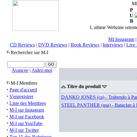
M
P
U
B
L ultime Webzine orienté
MI Instagram
CD Reviews
|
DVD Reviews
|
Book Reviews
|
Interviews
|
Live 
Rechercher sur M-I
Avancee
|
Aidez-moi
M-I Membres
Titre du produit
·
Page d'accueil
·
S'enregistrer
DANKO JONES (ca) - Trabendo à Pari
·
Liste des Membres
STEEL PANTHER (usa) - Bataclan à Pa
·
M-I sur Instagram
·
M-I sur Facebook
·
M-I sur YouTube
·
M-I sur Twitter
·
Top 15 des Rubriques