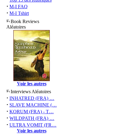
·
M-I FAQ
·
M-I Tshirt
Book Reviews
Aléatoires
Voir les autres
Interviews Aléatoires
·
INHATRED (FRA) …
·
SLAVE MACHINE (…
·
KORUM (FRA) - T…
·
WILDPATH (FRA) …
·
ULTRA VOMIT (FR…
Voir les autres