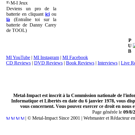
M-I Jeux
Deviens un pro de la
batterie en cliquant
ici
ou
là
(Entraîne toi sur la
batterie de Danny Carey
de TOOL)
P
U
B
MI YouTube
|
MI Instagram
|
MI Facebook
CD Reviews
|
DVD Reviews
|
Book Reviews
|
Interviews
|
Live R
Metal-Impact est inscrit à la Commission nationale de l'inf
Informatique et Libertés en date du 6 janvier 1978, vous disp
vous concernent. Vous pouvez exercer ce droit en nous en
Page générée le
09/8/
| © Metal-Impact Since 2001 | Webmaster et Rédacteur e