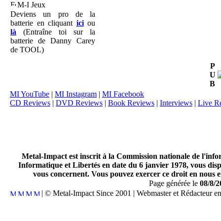
M-I Jeux
Deviens un pro de la
batterie en cliquant
ici
ou
là
(Entraîne toi sur la
batterie de Danny Carey
de TOOL)
P
U
B
MI YouTube
|
MI Instagram
|
MI Facebook
CD Reviews
|
DVD Reviews
|
Book Reviews
|
Interviews
|
Live R
Metal-Impact est inscrit à la Commission nationale de l'inf
Informatique et Libertés en date du 6 janvier 1978, vous disp
vous concernent. Vous pouvez exercer ce droit en nous en
Page générée le
08/8/2
| © Metal-Impact Since 2001 | Webmaster et Rédacteur e