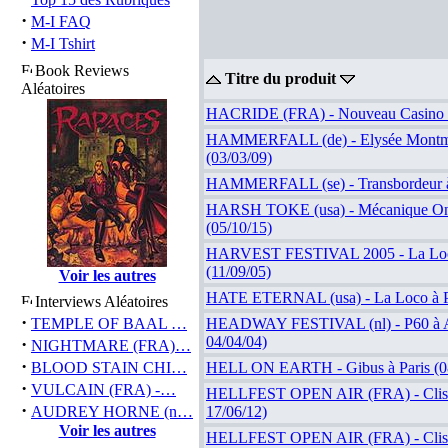
·
M-I FAQ
·
M-I Tshirt
Book Reviews
Titre du produit
Aléatoires
HACRIDE (FRA) - Nouveau Casino (
HAMMERFALL (de) - Elysée Montmar
(03/03/09)
HAMMERFALL (se) - Transbordeur à
HARSH TOKE (usa) - Mécanique Ondu
(05/10/15)
HARVEST FESTIVAL 2005 - La Loco
(11/09/05)
Voir les autres
HATE ETERNAL (usa) - La Loco à Pa
Interviews Aléatoires
·
TEMPLE OF BAAL …
HEADWAY FESTIVAL (nl) - P60 à A
04/04/04)
·
NIGHTMARE (FRA)…
·
BLOOD STAIN CHI…
HELL ON EARTH - Gibus à Paris (0
·
VULCAIN (FRA) -…
HELLFEST OPEN AIR (FRA) - Cliss
·
AUDREY HORNE (n…
17/06/12)
Voir les autres
HELLFEST OPEN AIR (FRA) - Cliss