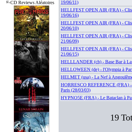
19/06/11)
CD Reviews Aléatoires
HELLFEST OPEN AIR (FRA) - Cliss
19/06/16)
HELLFEST OPEN AIR (FRA) - Cliss
20/06/10)
HELLFEST OPEN AIR (FRA) - Cliss
21/06/09)
HELLFEST OPEN AIR (FRA) - Cliss
21/06/15)
HELLLANDER (ch) - Base Bar à Lau
HELLOWEEN (de) - l'Olympia à Paris
HELMET (usa) - La Nef à Angoulême
HORRESCO REFERENCE (FRA) - C
Paris (28/03/03)
HYPNO5E (FRA) - Le Bataclan à Pari
19 Tot