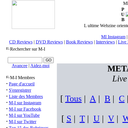
M
P
U
B
L ultime Webzine orienté
MI Instagram
CD Reviews
|
DVD Reviews
|
Book Reviews
|
Interviews
|
Live 
Rechercher sur M-I
Avancee
|
Aidez-moi
META
Live
M-I Membres
·
Page d'accueil
·
S'enregistrer
·
[
Tous
|
A
|
B
|
C
Liste des Membres
·
M-I sur Instagram
·
M-I sur Facebook
·
M-I sur YouTube
[
S
|
T
|
U
|
V
|
·
M-I sur Twitter
·
Top 15 des Rubriques