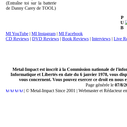
(Entraîne toi sur la batterie
de Danny Carey de TOOL)
P
U
B
MI YouTube
|
MI Instagram
|
MI Facebook
CD Reviews
|
DVD Reviews
|
Book Reviews
|
Interviews
|
Live R
Metal-Impact est inscrit à la Commission nationale de l'inf
Informatique et Libertés en date du 6 janvier 1978, vous disp
vous concernent. Vous pouvez exercer ce droit en nous en
Page générée le
07/8/2
| © Metal-Impact Since 2001 | Webmaster et Rédacteur e