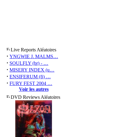
Live Reports Aléatoires
·
YNGWIE J. MALMS…
·
SOULFLY (br) - …
·
MISERY INDEX (u…
·
ENSIFERUM (fi) …
·
FURY FEST 2004 …
Voir les autres
DVD Reviews Aléatoires