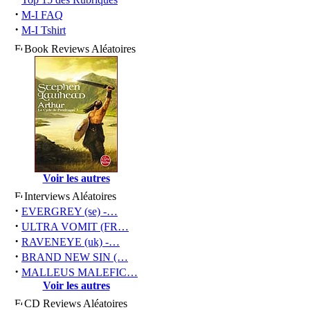
·
M-I FAQ
·
M-I Tshirt
Book Reviews Aléatoires
Voir les autres
Interviews Aléatoires
·
EVERGREY (se) -…
·
ULTRA VOMIT (FR…
·
RAVENEYE (uk) -…
·
BRAND NEW SIN (…
·
MALLEUS MALEFIC…
Voir les autres
CD Reviews Aléatoires