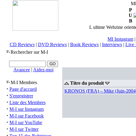
M
P
U
B
L ultime Webzine orienté
MI Instagram
CD Reviews
|
DVD Reviews
|
Book Reviews
|
Interviews
|
Live 
Rechercher sur M-I
Avancee
|
Aidez-moi
M-I Membres
Titre du produit
·
Page d'accueil
KRONOS (FRA) – Mike (Juin-2004
·
S'enregistrer
·
Liste des Membres
·
M-I sur Instagram
·
M-I sur Facebook
·
M-I sur YouTube
·
M-I sur Twitter
·
Top 15 des Rubriques