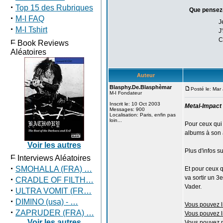
·
Top 15 des Rubriques
Que pensez-
·
M-I FAQ
J
·
M-I Tshirt
J
C
Book Reviews
Aléatoires
Auteur
Blasphy.De.Blasphèmar
Posté le: Mar
M-I Fondateur
Inscrit le: 10 Oct 2003
Metal-Impact 
Messages: 900
Localisation: Paris, enfin pas
loin...
Pour ceux qui
albums à son ac
Voir les autres
Plus d'infos su
Interviews Aléatoires
·
SMOHALLA (FRA) …
Et pour ceux q
·
va sortir un 
CRADLE OF FILTH…
Vader.
·
ULTRA VOMIT (FR…
·
DIMINO (usa) - …
Vous pouvez li
·
ZAPRUDER (FRA) …
Vous pouvez li
Voir les autres
Vous pouvez m