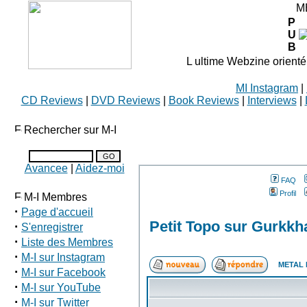
M
P
U
B
L ultime Webzine orienté
MI Instagram
|
CD Reviews
|
DVD Reviews
|
Book Reviews
|
Interviews
|
Rechercher sur M-I
Avancee
|
Aidez-moi
FAQ
Profil
M-I Membres
·
Page d'accueil
Petit Topo sur Gurkk
·
S'enregistrer
·
Liste des Membres
·
M-I sur Instagram
METAL 
·
M-I sur Facebook
·
M-I sur YouTube
·
M-I sur Twitter