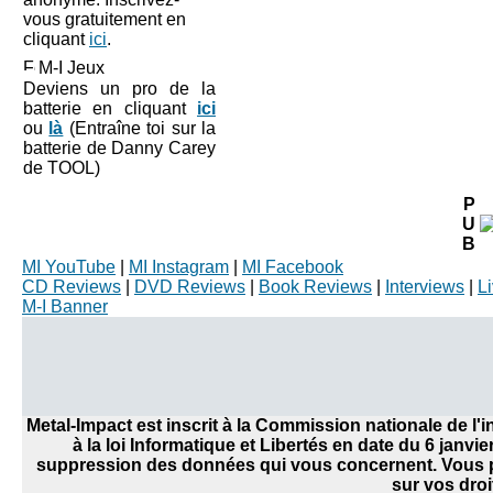
vous gratuitement en
cliquant
ici
.
M-I Jeux
Deviens un pro de la
batterie en cliquant
ici
ou
là
(Entraîne toi sur la
batterie de Danny Carey
de TOOL)
P
U
B
MI YouTube
|
MI Instagram
|
MI Facebook
CD Reviews
|
DVD Reviews
|
Book Reviews
|
Interviews
|
L
M-I Banner
Metal-Impact est inscrit à la Commission nationale de l
à la loi Informatique et Libertés en date du 6 janvi
suppression des données qui vous concernent. Vous po
sur vos droi