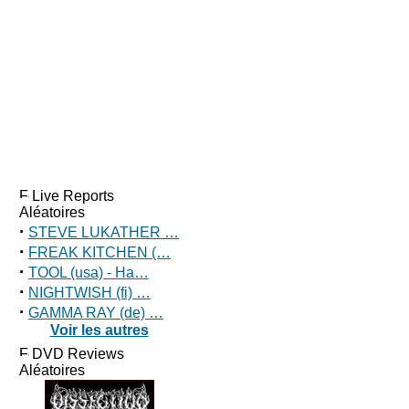
Live Reports
Aléatoires
·
STEVE LUKATHER …
·
FREAK KITCHEN (…
·
TOOL (usa) - Ha…
·
NIGHTWISH (fi) …
·
GAMMA RAY (de) …
Voir les autres
DVD Reviews
Aléatoires