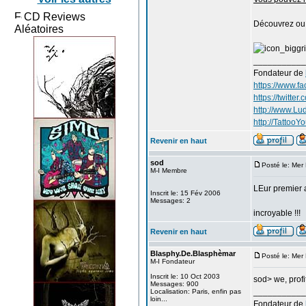
CD Reviews
Découvrez ou r
Aléatoires
___________
Fondateur de
https://www.f
https://twitte
http://www.Lu
http://TattooYo
Revenir en haut
sod
Posté le: Mer
M-I Membre
LEur premier 
Inscrit le: 15 Fév 2006
Messages: 2
incroyable !!!
Revenir en haut
Blasphy.De.Blasphèmar
Posté le: Mer
M-I Fondateur
Inscrit le: 10 Oct 2003
sod> we, profi
Messages: 900
___________
Localisation: Paris, enfin pas
loin...
Fondateur de