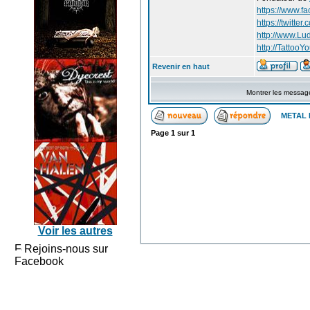
https://www.f
https://twitte
http://www.Lu
http://TattooYo
Revenir en haut
Montrer les messag
METAL 
Page
1
sur
1
Voir les autres
Rejoins-nous sur
Facebook