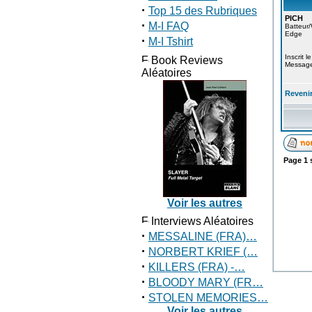
·
Top 15 des Rubriques
PICH
·
M-I FAQ
Batteur
Edge
·
M-I Tshirt
Inscrit 
Book Reviews
Message
Aléatoires
Revenir
Page
1
Voir les autres
Interviews Aléatoires
·
MESSALINE (FRA)…
·
NORBERT KRIEF (…
·
KILLERS (FRA) -…
·
BLOODY MARY (FR…
·
STOLEN MEMORIES…
Voir les autres