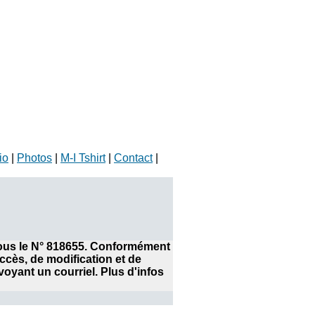
io
|
Photos
|
M-I Tshirt
|
Contact
|
 sous le N° 818655. Conformément
accès, de modification et de
yant un courriel. Plus d'infos