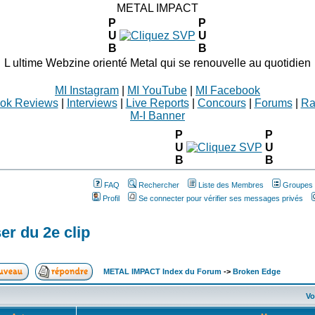
METAL IMPACT
P
P
U
U
B
B
L ultime Webzine orienté Metal qui se renouvelle au quotidien
MI Instagram
|
MI YouTube
|
MI Facebook
ok Reviews
|
Interviews
|
Live Reports
|
Concours
|
Forums
|
Ra
M-I Banner
P
P
U
U
B
B
FAQ
Rechercher
Liste des Membres
Groupes d
Profil
Se connecter pour vérifier ses messages privés
er du 2e clip
METAL IMPACT Index du Forum
->
Broken Edge
Vo