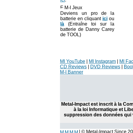
M-I Jeux
Deviens un pro de la
batterie en cliquant
ici
ou
là
(Entraîne toi sur la
batterie de Danny Carey
de TOOL)
MI YouTube
|
MI Instagram
|
MI Fa
CD Reviews
|
DVD Reviews
|
Boo
M-I Banner
Metal-Impact est inscrit à la C
à la loi Informatique et Li
suppression des données qui v
| © Metal-Impact Since 2