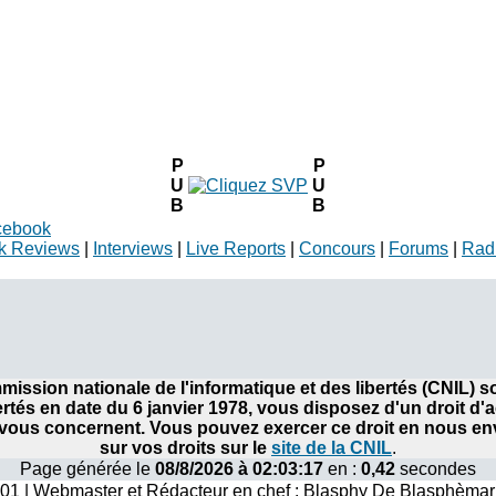
P
P
U
U
B
B
cebook
k Reviews
|
Interviews
|
Live Reports
|
Concours
|
Forums
|
Rad
ommission nationale de l'informatique et des libertés (CNIL)
bertés en date du 6 janvier 1978, vous disposez d'un droit d'
ous concernent. Vous pouvez exercer ce droit en nous envo
sur vos droits sur le
site de la CNIL
.
Page générée le
08/8/2026 à 02:03:17
en :
0,42
secondes
001 | Webmaster et Rédacteur en chef : Blasphy De Blasphèmar