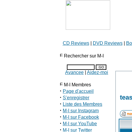
CD Reviews
|
DVD Reviews
|
Bo
Rechercher sur M-I
Avancee
|
Aidez-moi
M-I Membres
·
Page d'accueil
teas
·
S'enregistrer
·
Liste des Membres
·
M-I sur Instagram
·
M-I sur Facebook
·
M-I sur YouTube
·
M-I sur Twitter