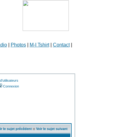
dio
|
Photos
|
M-I Tshirt
|
Contact
|
'utilisateurs
Connexion
ir le sujet précédent
::
Voir le sujet suivant