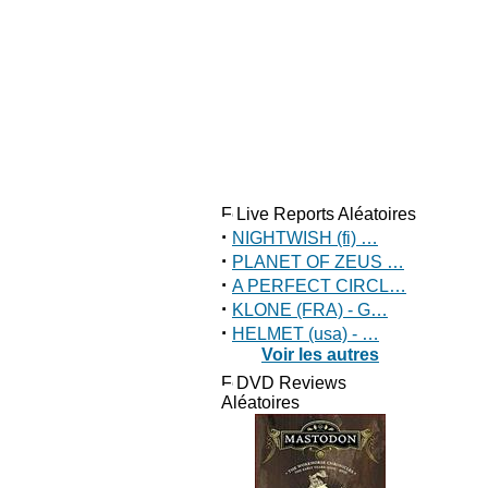
Live Reports Aléatoires
·
NIGHTWISH (fi) …
·
PLANET OF ZEUS …
·
A PERFECT CIRCL…
·
KLONE (FRA) - G…
·
HELMET (usa) - …
Voir les autres
DVD Reviews
Aléatoires