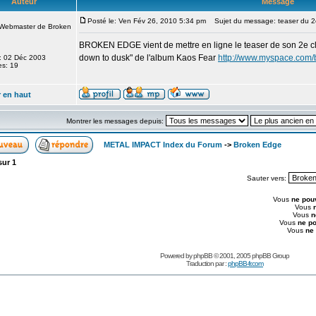
Auteur
Message
Posté le: Ven Fév 26, 2010 5:34 pm
Sujet du message: teaser du 2e
/Webmaster de Broken
BROKEN EDGE vient de mettre en ligne le teaser de son 2e clip 
down to dusk" de l'album Kaos Fear
http://www.myspace.com
le: 02 Déc 2003
s: 19
 en haut
Montrer les messages depuis:
METAL IMPACT Index du Forum
->
Broken Edge
sur
1
Sauter vers:
Vous
ne pou
Vous
Vous
n
Vous
ne p
Vous
ne
Powered by
phpBB
© 2001, 2005 phpBB Group
Traduction par :
phpBB-fr.com