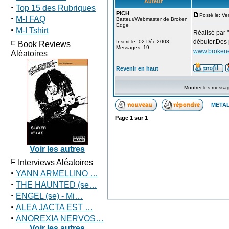
Auteur
·
Top 15 des Rubriques
PICH
Posté le: V
·
M-I FAQ
Batteur/Webmaster de Broken
Edge
·
M-I Tshirt
Réalisé par "
débuter.Des 
Inscrit le: 02 Déc 2003
Book Reviews
Messages: 19
www.broken
Aléatoires
Revenir en haut
Montrer les messa
METAL
Page
1
sur
1
Voir les autres
Interviews Aléatoires
·
YANN ARMELLINO …
·
THE HAUNTED (se…
·
ENGEL (se) - Mi…
·
ALEA JACTA EST …
·
ANOREXIA NERVOS…
Voir les autres