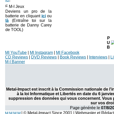
M-I Jeux
Deviens un pro de la
batterie en cliquant
ici
ou
là
(Entraîne toi sur la
batterie de Danny Carey
de TOOL)
P
U
B
MI YouTube
|
MI Instagram
|
MI Facebook
CD Reviews
|
DVD Reviews
|
Book Reviews
|
Interviews
|
L
M-I Banner
Metal-Impact est inscrit à la Commission nationale de l
à la loi Informatique et Libertés en date du 6 janvi
suppression des données qui vous concernent. Vous po
sur vos droi
Page générée le
07/8/2
| © Metal-Impact Since 2001 | Webmaster et Rédac