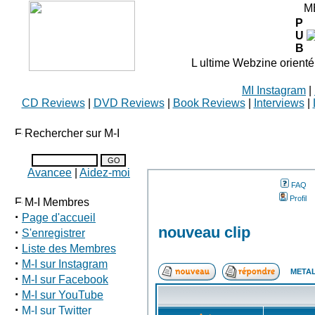
M
P
U
B
L ultime Webzine orienté
MI Instagram
|
CD Reviews
|
DVD Reviews
|
Book Reviews
|
Interviews
|
Rechercher sur M-I
Avancee
|
Aidez-moi
FAQ
Profil
M-I Membres
·
Page d'accueil
nouveau clip
·
S'enregistrer
·
Liste des Membres
·
M-I sur Instagram
METAL
·
M-I sur Facebook
·
M-I sur YouTube
·
M-I sur Twitter