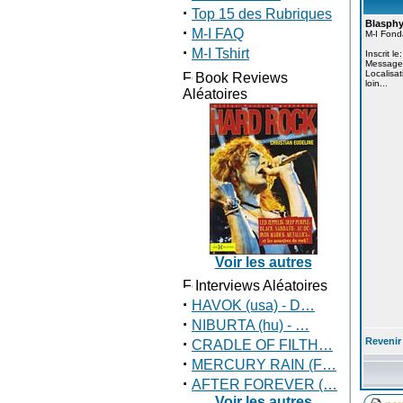
·
Top 15 des Rubriques
Blasphy
·
M-I FAQ
M-I Fond
·
M-I Tshirt
Inscrit l
Message
Localisat
Book Reviews
loin...
Aléatoires
Voir les autres
Interviews Aléatoires
·
HAVOK (usa) - D…
·
NIBURTA (hu) - …
·
Revenir
CRADLE OF FILTH…
·
MERCURY RAIN (F…
·
AFTER FOREVER (…
Voir les autres