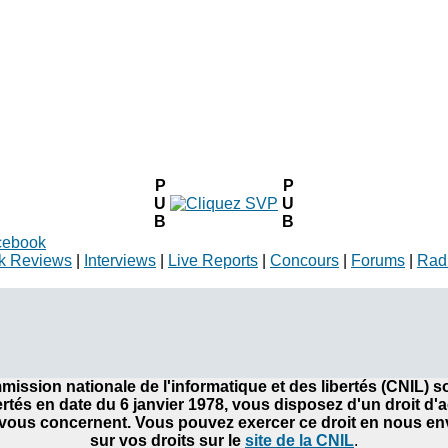
P
P
U
U
B
B
cebook
k Reviews
|
Interviews
|
Live Reports
|
Concours
|
Forums
|
Rad
ommission nationale de l'informatique et des libertés (CNIL)
bertés en date du 6 janvier 1978, vous disposez d'un droit d'
ous concernent. Vous pouvez exercer ce droit en nous envo
sur vos droits sur le
site de la CNIL
.