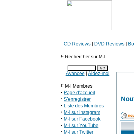
CD Reviews
|
DVD Reviews
|
Bo
Rechercher sur M-I
Avancee
|
Aidez-moi
M-I Membres
·
Page d'accueil
Nouv
·
S'enregistrer
·
Liste des Membres
·
M-I sur Instagram
·
M-I sur Facebook
·
M-I sur YouTube
·
M-I sur Twitter