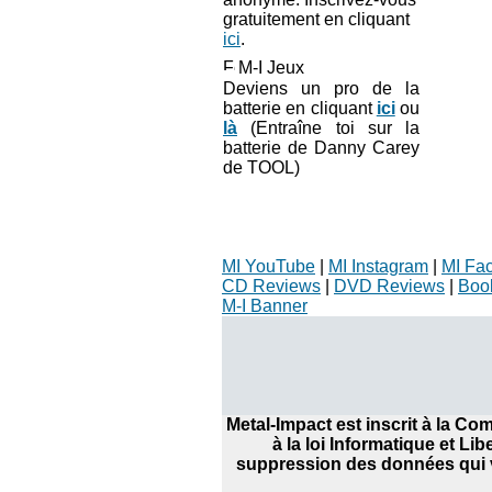
gratuitement en cliquant
ici
.
M-I Jeux
Deviens un pro de la
batterie en cliquant
ici
ou
là
(Entraîne toi sur la
batterie de Danny Carey
de TOOL)
MI YouTube
|
MI Instagram
|
MI Fa
CD Reviews
|
DVD Reviews
|
Boo
M-I Banner
Metal-Impact est inscrit à la C
à la loi Informatique et Li
suppression des données qui v