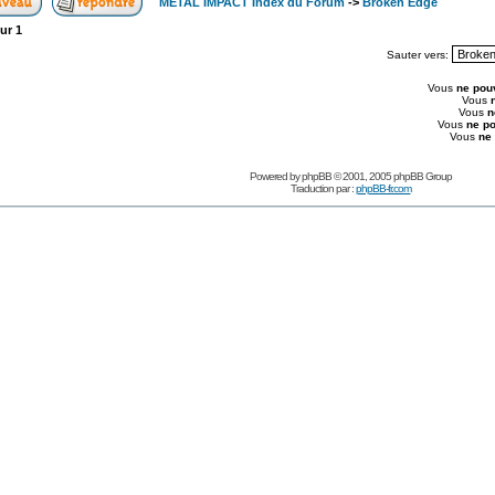
METAL IMPACT Index du Forum
->
Broken Edge
ur
1
Sauter vers:
Vous
ne pou
Vous
Vous
n
Vous
ne p
Vous
ne
Powered by
phpBB
© 2001, 2005 phpBB Group
Traduction par :
phpBB-fr.com