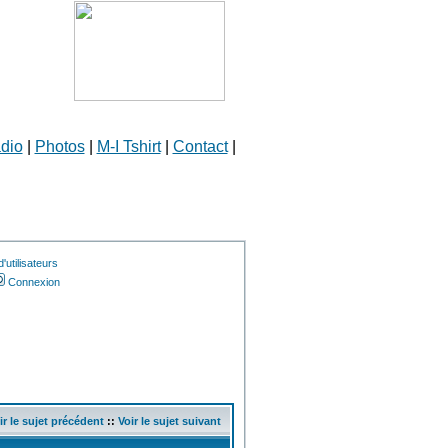
dio
|
Photos
|
M-I Tshirt
|
Contact
|
'utilisateurs
Connexion
ir le sujet précédent
::
Voir le sujet suivant