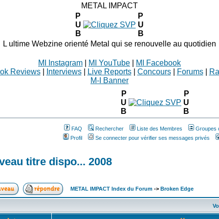
METAL IMPACT
P
P
U
U
B
B
L ultime Webzine orienté Metal qui se renouvelle au quotidien
MI Instagram
|
MI YouTube
|
MI Facebook
ok Reviews
|
Interviews
|
Live Reports
|
Concours
|
Forums
|
Ra
M-I Banner
P
P
U
U
B
B
FAQ
Rechercher
Liste des Membres
Groupes d
Profil
Se connecter pour vérifier ses messages privés
eau titre dispo... 2008
METAL IMPACT Index du Forum
->
Broken Edge
Vo