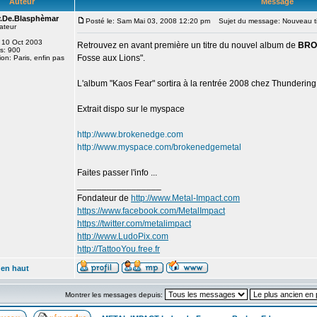
Auteur
Message
.De.Blasphèmar
Posté le: Sam Mai 03, 2008 12:20 pm
Sujet du message: Nouveau tit
ateur
e: 10 Oct 2003
Retrouvez en avant première un titre du nouvel album de
BRO
s: 900
Fosse aux Lions".
ion: Paris, enfin pas
L'album "Kaos Fear" sortira à la rentrée 2008 chez Thunderin
Extrait dispo sur le myspace
http://www.brokenedge.com
http://www.myspace.com/brokenedgemetal
Faites passer l'info ...
_________________
Fondateur de
http://www.Metal-Impact.com
https://www.facebook.com/MetalImpact
https://twitter.com/metalimpact
http://www.LudoPix.com
http://TattooYou.free.fr
 en haut
Montrer les messages depuis: