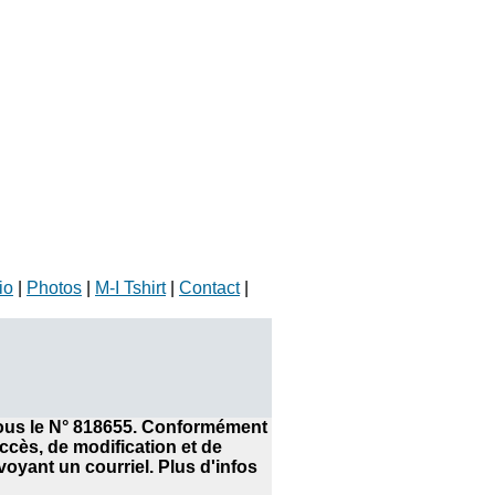
io
|
Photos
|
M-I Tshirt
|
Contact
|
 sous le N° 818655. Conformément
accès, de modification et de
yant un courriel. Plus d'infos