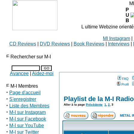
M
P
U
B
L ultime Webzine orienté
MI Instagram
|
CD Reviews
|
DVD Reviews
|
Book Reviews
|
Interviews
|
Rechercher sur M-I
Avancee
|
Aidez-moi
FAQ
Profil
M-I Membres
·
Page d'accueil
Playlist de la M-I Radio
·
S'enregistrer
·
Aller à la page
Précédente
1
,
2
,
3
Liste des Membres
·
M-I sur Instagram
METAL I
·
M-I sur Facebook
·
M-I sur YouTube
·
M-I sur Twitter