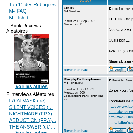
Auteur
·
Top 15 des Rubriques
Zenos
Posté le: Ven 
·
M-I FAQ
M-I Membre
·
M-I Tshirt
Et 11 titres de 
Inscrit le: 18 Sep 2007
Messages: 15
Book Reviews
(vous avez vu, 
Aléatoires
Ouais bon ....
424 titre ça 
Sinon ok pour
Revenir en haut
Blasphy.De.Blasphèmar
Posté le: Sam 
M-I Fondateur
Voir les autres
Inscrit le: 10 Oct 2003
Zenos> oui, j'a
Messages: 900
Interviews Aléatoires
___________
Localisation: Paris, enfin pas
·
loin...
IRON MASK (be) …
Fondateur de
h
·
https://www.fa
SILENT VOICES (…
https://twitter
·
NIGHTMARE (FRA)…
http://www.Lu
·
ABDUCTION (FRA)…
http://TattooYou
·
THE ANSWER (uk)…
Revenir en haut
Voir les autres