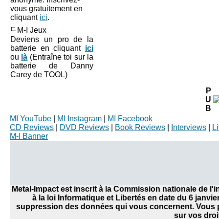
vous gratuitement en
cliquant
ici
.
M-I Jeux
Deviens un pro de la
batterie en cliquant
ici
ou
là
(Entraîne toi sur la
batterie de Danny
Carey de TOOL)
P
U
B
MI YouTube
|
MI Instagram
|
MI Facebook
CD Reviews
|
DVD Reviews
|
Book Reviews
|
Interviews
|
L
M-I Banner
Metal-Impact est inscrit à la Commission nationale de l
à la loi Informatique et Libertés en date du 6 janvi
suppression des données qui vous concernent. Vous po
sur vos droi