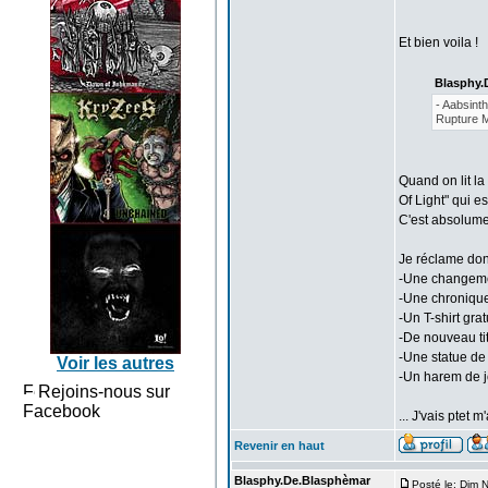
Et bien voila !
Blasphy.
- Aabsint
Rupture 
Quand on lit la
Of Light" qui e
C'est absolume
Je réclame don
-Une changemen
-Une chronique
-Un T-shirt grat
-De nouveau ti
-Une statue de 
Voir les autres
-Un harem de j
Rejoins-nous sur
Facebook
... J'vais ptet 
Revenir en haut
Blasphy.De.Blasphèmar
Posté le: Dim 