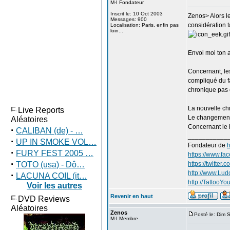
M-I Fondateur
Inscrit le: 10 Oct 2003
Zenos> Alors le
Messages: 900
considération t
Localisation: Paris, enfin pas
loin...
Envoi moi ton 
Concernant, les 
compliqué du f
chronique pas
La nouvelle ch
Live Reports
Le changement 
Aléatoires
Concernant le h
·
CALIBAN (de) - …
___________
·
UP IN SMOKE VOL…
Fondateur de
h
·
FURY FEST 2005 …
https://www.fa
·
TOTO (usa) - Dô…
https://twitter
http://www.Lu
·
LACUNA COIL (it…
http://TattooYou
Voir les autres
Revenir en haut
DVD Reviews
Aléatoires
Zenos
Posté le: Dim 
M-I Membre