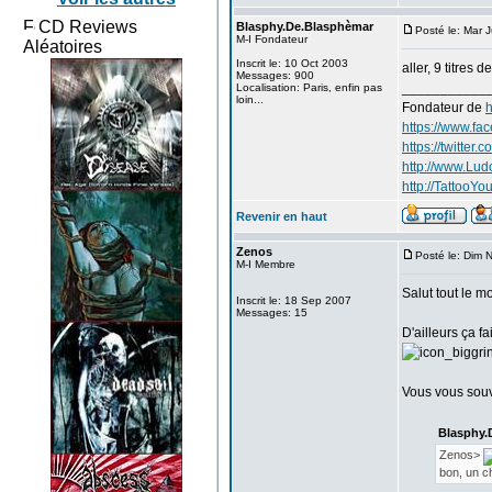
CD Reviews
Blasphy.De.Blasphèmar
Posté le: Mar 
M-I Fondateur
Aléatoires
Inscrit le: 10 Oct 2003
aller, 9 titres d
Messages: 900
___________
Localisation: Paris, enfin pas
loin...
Fondateur de
h
https://www.fa
https://twitter
http://www.Lu
http://TattooYou
Revenir en haut
Zenos
Posté le: Dim 
M-I Membre
Salut tout le m
Inscrit le: 18 Sep 2007
Messages: 15
D'ailleurs ça fa
Vous vous sou
Blasphy.
Zenos>
bon, un ch