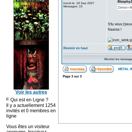
Blasphy.
Inscrit le: 18 Sep 2007
Messages: 15
Zenos> Alo
S'tu veux j'peu
Naaras !
Revenir en haut
Montrer les messag
METAL I
Page
3
sur
3
Voir les autres
Qui est en Ligne ?
Il y a actuellement 1254
invités et 0 membres en
ligne
Vous êtes un visiteur
anonyme. Inscrivez-