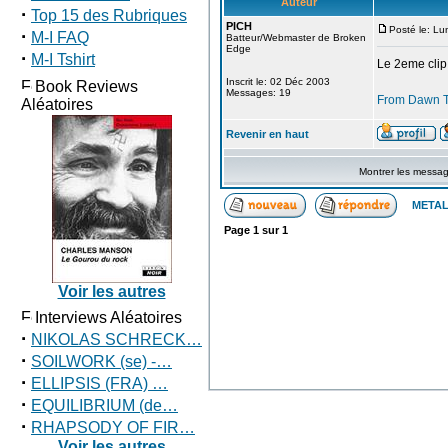
Auteur
·
Top 15 des Rubriques
PICH
Posté le: Lu
·
M-I FAQ
Batteur/Webmaster de Broken
Edge
·
M-I Tshirt
Le 2eme clip
Inscrit le: 02 Déc 2003
Book Reviews
Messages: 19
From Dawn 
Aléatoires
Revenir en haut
Montrer les messa
METAL
Page
1
sur
1
Voir les autres
Interviews Aléatoires
·
NIKOLAS SCHRECK…
·
SOILWORK (se) -…
·
ELLIPSIS (FRA) …
·
EQUILIBRIUM (de…
·
RHAPSODY OF FIR…
Voir les autres