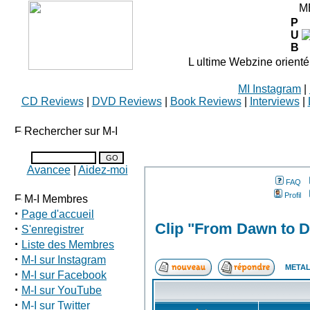
M
P
U
B
L ultime Webzine orienté
MI Instagram
|
CD Reviews
|
DVD Reviews
|
Book Reviews
|
Interviews
|
Rechercher sur M-I
Avancee
|
Aidez-moi
FAQ
Profil
M-I Membres
·
Page d'accueil
Clip "From Dawn to 
·
S'enregistrer
·
Liste des Membres
·
M-I sur Instagram
METAL
·
M-I sur Facebook
·
M-I sur YouTube
·
M-I sur Twitter