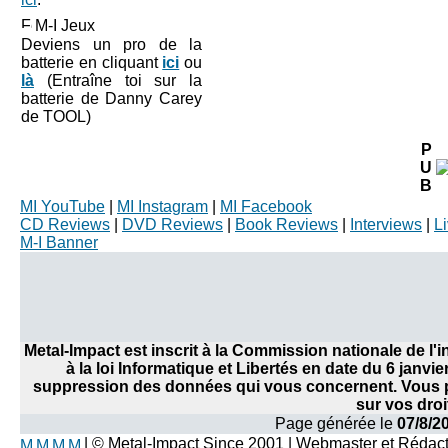
M-I Jeux
Deviens un pro de la
batterie en cliquant
ici
ou
là
(Entraîne toi sur la
batterie de Danny Carey
de TOOL)
P
U
B
MI YouTube
|
MI Instagram
|
MI Facebook
CD Reviews
|
DVD Reviews
|
Book Reviews
|
Interviews
|
L
M-I Banner
Metal-Impact est inscrit à la Commission nationale de l
à la loi Informatique et Libertés en date du 6 janvi
suppression des données qui vous concernent. Vous po
sur vos droi
Page générée le
07/8/2
| © Metal-Impact Since 2001 | Webmaster et Rédac