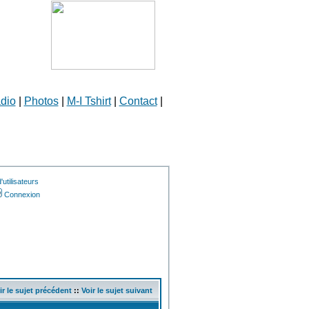
dio
|
Photos
|
M-I Tshirt
|
Contact
|
utilisateurs
Connexion
ir le sujet précédent
::
Voir le sujet suivant