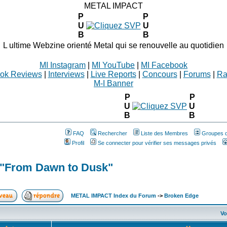
METAL IMPACT
P
P
U
U
B
B
L ultime Webzine orienté Metal qui se renouvelle au quotidien
MI Instagram
|
MI YouTube
|
MI Facebook
ok Reviews
|
Interviews
|
Live Reports
|
Concours
|
Forums
|
Ra
M-I Banner
P
P
U
U
B
B
FAQ
Rechercher
Liste des Membres
Groupes d'
Profil
Se connecter pour vérifier ses messages privés
 "From Dawn to Dusk"
METAL IMPACT Index du Forum
->
Broken Edge
Vo