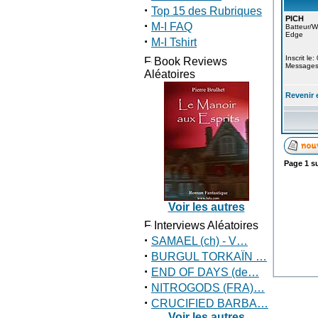
·
Top 15 des Rubriques
PICH
·
M-I FAQ
Batteur/
Edge
·
M-I Tshirt
Inscrit le
Book Reviews
Messages
Aléatoires
Revenir 
Page
1
s
Voir les autres
Interviews Aléatoires
·
SAMAEL (ch) - V…
·
BURGUL TORKAÏN …
·
END OF DAYS (de…
·
NITROGODS (FRA)…
·
CRUCIFIED BARBA…
Voir les autres