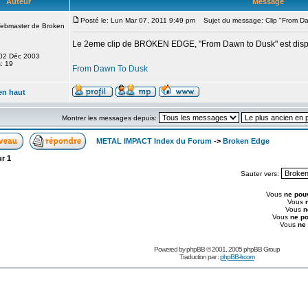
Auteur
Message
Posté le: Lun Mar 07, 2011 9:49 pm
Sujet du message: Clip "From Da
Webmaster de Broken
Le 2eme clip de BROKEN EDGE, "From Dawn to Dusk" est dispon
: 02 Déc 2003
: 19
From Dawn To Dusk
en haut
Montrer les messages depuis:
METAL IMPACT Index du Forum
->
Broken Edge
ur
1
Sauter vers:
Vous
ne pou
Vous
Vous
n
Vous
ne p
Vous
ne
Powered by
phpBB
© 2001, 2005 phpBB Group
Traduction par :
phpBB-fr.com