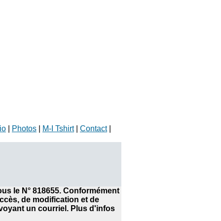
io
|
Photos
|
M-I Tshirt
|
Contact
|
 sous le N° 818655. Conformément
accès, de modification et de
yant un courriel. Plus d'infos