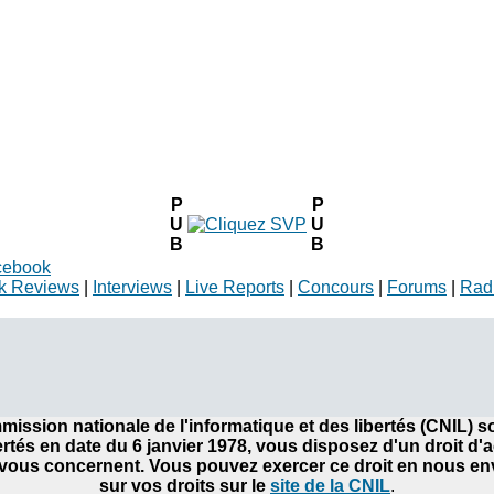
P
P
U
U
B
B
cebook
k Reviews
|
Interviews
|
Live Reports
|
Concours
|
Forums
|
Rad
ommission nationale de l'informatique et des libertés (CNIL)
bertés en date du 6 janvier 1978, vous disposez d'un droit d'
ous concernent. Vous pouvez exercer ce droit en nous envo
sur vos droits sur le
site de la CNIL
.