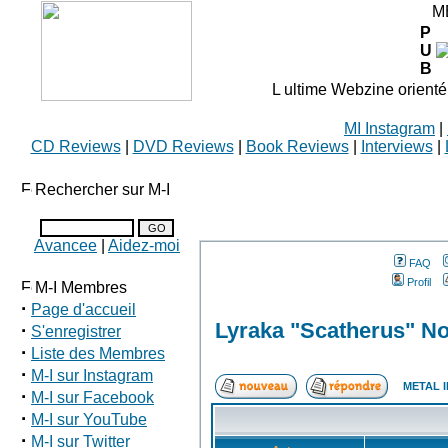
M
P
U
B
L ultime Webzine orienté
MI Instagram
|
CD Reviews
|
DVD Reviews
|
Book Reviews
|
Interviews
|
Rechercher sur M-I
Avancee
|
Aidez-moi
FAQ
Profil
M-I Membres
·
Page d'accueil
Lyraka "Scatherus" N
·
S'enregistrer
·
Liste des Membres
·
M-I sur Instagram
METAL I
·
M-I sur Facebook
·
M-I sur YouTube
·
M-I sur Twitter