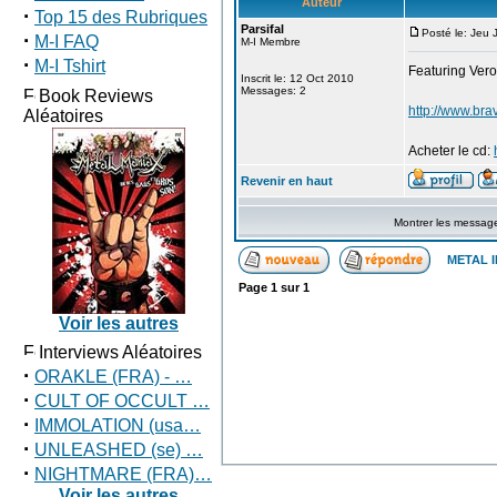
Auteur
·
Top 15 des Rubriques
Parsifal
Posté le: Jeu
·
M-I FAQ
M-I Membre
·
M-I Tshirt
Featuring Ver
Inscrit le: 12 Oct 2010
Messages: 2
Book Reviews
http://www.br
Aléatoires
Acheter le cd:
Revenir en haut
Montrer les messag
METAL I
Page
1
sur
1
Voir les autres
Interviews Aléatoires
·
ORAKLE (FRA) - …
·
CULT OF OCCULT …
·
IMMOLATION (usa…
·
UNLEASHED (se) …
·
NIGHTMARE (FRA)…
Voir les autres