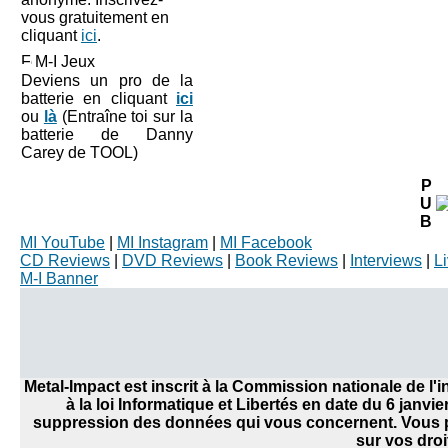
vous gratuitement en
cliquant
ici
.
M-I Jeux
Deviens un pro de la
batterie en cliquant
ici
ou
là
(Entraîne toi sur la
batterie de Danny
Carey de TOOL)
P
U
B
MI YouTube
|
MI Instagram
|
MI Facebook
CD Reviews
|
DVD Reviews
|
Book Reviews
|
Interviews
|
L
M-I Banner
Metal-Impact est inscrit à la Commission nationale de l
à la loi Informatique et Libertés en date du 6 janvi
suppression des données qui vous concernent. Vous po
sur vos droi