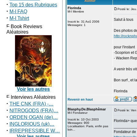
Auteur
·
Top 15 des Rubriques
Florinda
Posté le: Je
·
M-I FAQ
M-I Membre
·
M-I Tshirt
Salut à tous
Inscrit le: 31 Aoû 2006
Messages: 1
Book Reviews
Des photos de
Aléatoires
http://rocknpho
pour l'instant
-Scoprion et
- Wacken Rep
A venir très 
Bon surf , et 
Voir les autres
Florinda
Interviews Aléatoires
Revenir en haut
·
THE CNK (FRA) -…
·
Blasphy.De.Blasphèmar
NITROGODS (FRA)…
Posté le: Ve
M-I Fondateur
·
ORDEN OGAN (de)…
Inscrit le: 10 Oct 2003
Florinda> que
·
Messages: 900
INGLORIOUS (uk)…
__________
Localisation: Paris, enfin pas
·
loin...
IRREPRESSIBLE W…
Fondateur de
Voir les autres