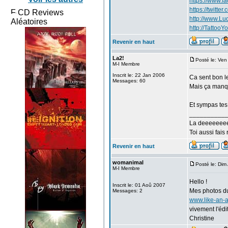
https://www.f
https://twitte
CD Reviews
http://www.L
Aléatoires
http://TattooYo
Revenir en haut
La2!
Posté le: Ve
M-I Membre
Inscrit le: 22 Jan 2006
Ca sent bon l
Messages: 60
Mais ça manqu
Et sympas tes 
__________
La deeeeeee
Toi aussi fais
Revenir en haut
womanimal
Posté le: Di
M-I Membre
Hello !
Inscrit le: 01 Aoû 2007
Mes photos d
Messages: 2
www.like-an-
vivement l'édi
Christine