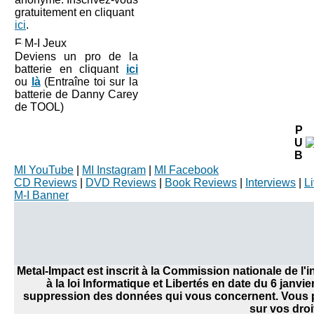
gratuitement en cliquant
ici
.
M-I Jeux
Deviens un pro de la
batterie en cliquant
ici
ou
là
(Entraîne toi sur la
batterie de Danny Carey
de TOOL)
P
U
B
MI YouTube
|
MI Instagram
|
MI Facebook
CD Reviews
|
DVD Reviews
|
Book Reviews
|
Interviews
|
L
M-I Banner
Metal-Impact est inscrit à la Commission nationale de l
à la loi Informatique et Libertés en date du 6 janvi
suppression des données qui vous concernent. Vous po
sur vos droi