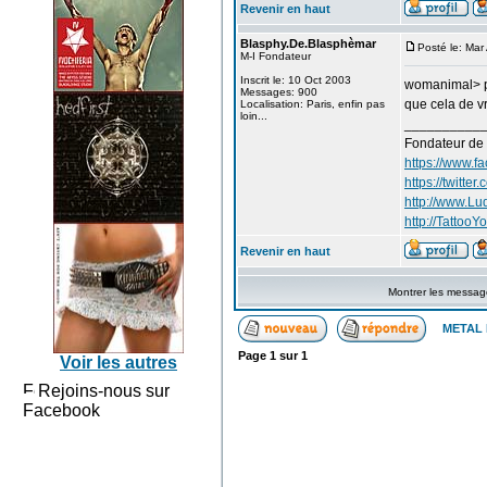
Revenir en haut
Blasphy.De.Blasphèmar
Posté le: Ma
M-I Fondateur
Inscrit le: 10 Oct 2003
womanimal> pa
Messages: 900
que cela de v
Localisation: Paris, enfin pas
loin...
__________
Fondateur de
https://www.f
https://twitte
http://www.L
http://TattooYo
Revenir en haut
Montrer les messag
METAL 
Page
1
sur
1
Voir les autres
Rejoins-nous sur
Facebook