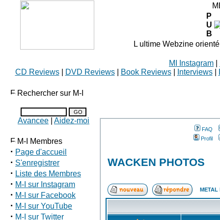
M
P
U
B
L ultime Webzine orienté
MI Instagram
|
CD Reviews
|
DVD Reviews
|
Book Reviews
|
Interviews
|
Rechercher sur M-I
Avancee
|
Aidez-moi
FAQ
Profil
M-I Membres
·
Page d'accueil
WACKEN PHOTOS
·
S'enregistrer
·
Liste des Membres
·
M-I sur Instagram
METAL 
·
M-I sur Facebook
·
M-I sur YouTube
·
M-I sur Twitter