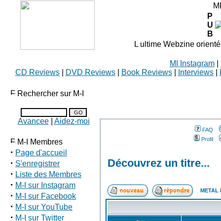
M
P
U
B
L ultime Webzine orienté
MI Instagram
|
CD Reviews
|
DVD Reviews
|
Book Reviews
|
Interviews
|
Rechercher sur M-I
Avancee
|
Aidez-moi
FAQ
Profil
M-I Membres
·
Page d'accueil
Découvrez un titre...
·
S'enregistrer
·
Liste des Membres
·
M-I sur Instagram
METAL 
·
M-I sur Facebook
·
M-I sur YouTube
·
M-I sur Twitter