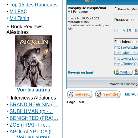
Auteur
·
Top 15 des Rubriques
Blasphy.De.Blasphèmar
Posté le: Mer
·
M-I FAQ
M-I Fondateur
·
M-I Tshirt
Inscrit le: 10 Oct 2003
Découvrez un 
Messages: 900
Localisation: Paris, enfin pas
Book Reviews
loin...
Lien M-I Radi
Aléatoires
___________
Fondateur de
https://www.f
https://twitte
http://www.Lu
http://TattooYo
Revenir en haut
Montrer les messag
Voir les autres
METAL 
Interviews Aléatoires
Page
1
sur
1
·
BRAND NEW SIN (…
·
SUBHUMAN (it) -…
·
BENIGHTED (FRA)…
·
ZOE (FRA) - Fre…
·
APOCALYPTICA (f…
Voir les autres