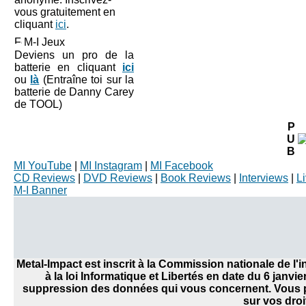
vous gratuitement en
cliquant
ici
.
M-I Jeux
Deviens un pro de la
batterie en cliquant
ici
ou
là
(Entraîne toi sur la
batterie de Danny Carey
de TOOL)
P
U
B
MI YouTube
|
MI Instagram
|
MI Facebook
CD Reviews
|
DVD Reviews
|
Book Reviews
|
Interviews
|
L
M-I Banner
Metal-Impact est inscrit à la Commission nationale de l
à la loi Informatique et Libertés en date du 6 janvi
suppression des données qui vous concernent. Vous po
sur vos droi