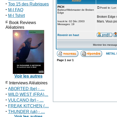
Auteur
·
Top 15 des Rubriques
PICH
Posté le: Lun
·
M-I FAQ
Batteur/Webmaster de Broken
Edge
·
M-I Tshirt
Broken Edge s
Mars. Vous po
Inscrit le: 02 Déc 2003
Book Reviews
Messages: 19
Aléatoires
Revenir en haut
Montrer les messag
METAL 
Page
1
sur
1
Voir les autres
Interviews Aléatoires
·
ABORTED (be) - …
·
WILD WEST (FRA)…
·
VULCANO (br) - …
·
FREAK KITCHEN (…
·
THUNDER (uk) - …
Voir les autres