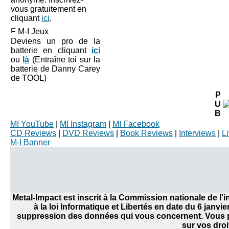
vous gratuitement en
cliquant
ici
.
M-I Jeux
Deviens un pro de la
batterie en cliquant
ici
ou
là
(Entraîne toi sur la
batterie de Danny Carey
de TOOL)
P
U
B
MI YouTube
|
MI Instagram
|
MI Facebook
CD Reviews
|
DVD Reviews
|
Book Reviews
|
Interviews
|
L
M-I Banner
Metal-Impact est inscrit à la Commission nationale de l
à la loi Informatique et Libertés en date du 6 janvi
suppression des données qui vous concernent. Vous po
sur vos droi