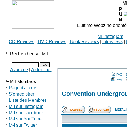
M
P
U
B
L ultime Webzine orienté
MI Instagram
|
CD Reviews
|
DVD Reviews
|
Book Reviews
|
Interviews
|
Rechercher sur M-I
Avancee
|
Aidez-moi
FAQ
Profil
M-I Membres
·
Page d'accueil
Convention Undergrou
·
S'enregistrer
·
Liste des Membres
·
M-I sur Instagram
METAL 
·
M-I sur Facebook
·
M-I sur YouTube
·
M-I sur Twitter