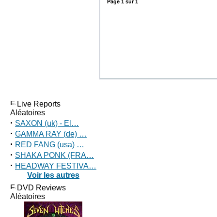
Page
1
sur
1
Live Reports
Aléatoires
·
SAXON (uk) - El…
·
GAMMA RAY (de) …
·
RED FANG (usa) …
·
SHAKA PONK (FRA…
·
HEADWAY FESTIVA…
Voir les autres
DVD Reviews
Aléatoires