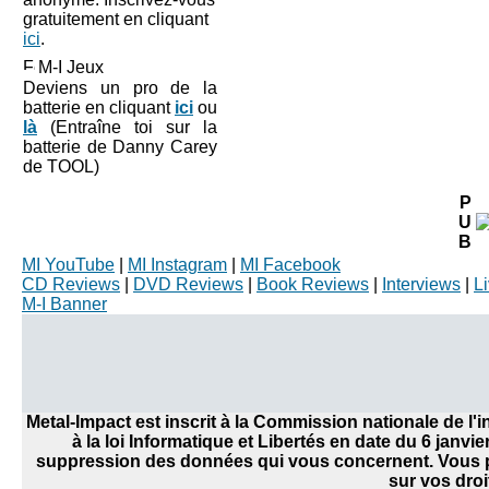
gratuitement en cliquant
ici
.
M-I Jeux
Deviens un pro de la
batterie en cliquant
ici
ou
là
(Entraîne toi sur la
batterie de Danny Carey
de TOOL)
P
U
B
MI YouTube
|
MI Instagram
|
MI Facebook
CD Reviews
|
DVD Reviews
|
Book Reviews
|
Interviews
|
L
M-I Banner
Metal-Impact est inscrit à la Commission nationale de l
à la loi Informatique et Libertés en date du 6 janvi
suppression des données qui vous concernent. Vous po
sur vos droi