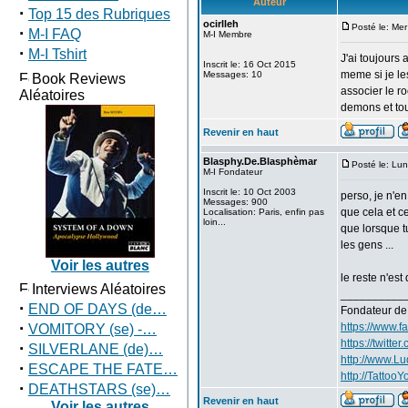
Auteur
·
Top 15 des Rubriques
ocirlleh
Posté le: Me
·
M-I FAQ
M-I Membre
·
M-I Tshirt
J'ai toujours
Inscrit le: 16 Oct 2015
meme si je le
Messages: 10
Book Reviews
associer le r
Aléatoires
demons et tou
Revenir en haut
Blasphy.De.Blasphèmar
Posté le: Lu
M-I Fondateur
Inscrit le: 10 Oct 2003
perso, je n'en
Messages: 900
que cela et c
Localisation: Paris, enfin pas
loin...
que lorsque t
les gens ...
Voir les autres
le reste n'es
Interviews Aléatoires
__________
·
END OF DAYS (de…
Fondateur d
·
https://www.
VOMITORY (se) -…
https://twitte
·
SILVERLANE (de)…
http://www.L
·
ESCAPE THE FATE…
http://TattooYo
·
DEATHSTARS (se)…
Revenir en haut
Voir les autres