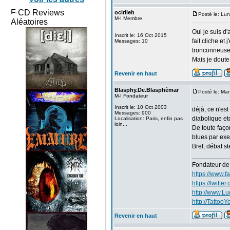
CD Reviews
ocirlleh
Posté le: Lu
M-I Membre
Aléatoires
Oui je suis d'
Inscrit le: 16 Oct 2015
fait cliche et
Messages: 10
tronconneuse.
Mais je doute 
Revenir en haut
Blasphy.De.Blasphèmar
Posté le: Ma
M-I Fondateur
Inscrit le: 10 Oct 2003
déjà, ce n'es
Messages: 900
diabolique etc
Localisation: Paris, enfin pas
loin...
De toute faço
blues par exe
Bref, débat sté
__________
Fondateur d
https://www.
https://twitte
http://www.L
http://TattooYo
Revenir en haut