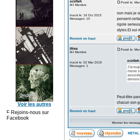
ocirlleh
Posté le: Ma
M-I Membre
non mais je s
Inscrit le: 16 Oct 2015
pensent certa
Messages: 10
rigole serieu
styles.Et oui 
Revenir en haut
ilitea
Posté le: Me
M-I Membre
ocirlleh 
Inscrit le: 02 Mar 2016
Messages: 1
J'ai tou
meme si 
associer
demons e
Peut-être parc
chacun son g
Voir les autres
Revenir en haut
Rejoins-nous sur
Facebook
Montrer les messa
METAL 