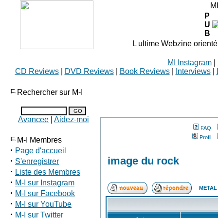
M
P
U
B
L ultime Webzine orienté
MI Instagram
|
CD Reviews
|
DVD Reviews
|
Book Reviews
|
Interviews
|
Rechercher sur M-I
Avancee
|
Aidez-moi
FAQ
Profil
M-I Membres
·
Page d'accueil
image du rock
·
S'enregistrer
·
Liste des Membres
·
M-I sur Instagram
METAL 
·
M-I sur Facebook
·
M-I sur YouTube
·
M-I sur Twitter