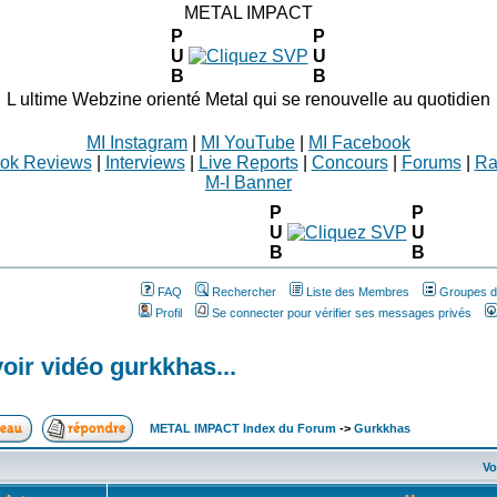
METAL IMPACT
P
P
U
U
B
B
L ultime Webzine orienté Metal qui se renouvelle au quotidien
MI Instagram
|
MI YouTube
|
MI Facebook
ok Reviews
|
Interviews
|
Live Reports
|
Concours
|
Forums
|
Ra
M-I Banner
P
P
U
U
B
B
FAQ
Rechercher
Liste des Membres
Groupes d'
Profil
Se connecter pour vérifier ses messages privés
voir vidéo gurkkhas...
METAL IMPACT Index du Forum
->
Gurkkhas
Vo