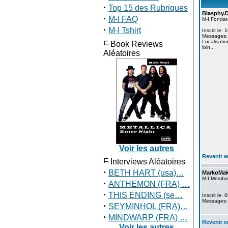
·
Top 15 des Rubriques
Blasphy.
·
M-I FAQ
M-I Fondat
·
M-I Tshirt
Inscrit le:
Messages:
Localisatio
Book Reviews
loin...
Aléatoires
Voir les autres
Revenir e
Interviews Aléatoires
·
BETH HART (usa)…
MarkoMa
M-I Membr
·
ANTHEMON (FRA) …
·
THIS ENDING (se…
Inscrit le:
Messages:
·
SEYMINHOL (FRA)…
·
MINDWARP (FRA) …
Revenir e
Voir les autres