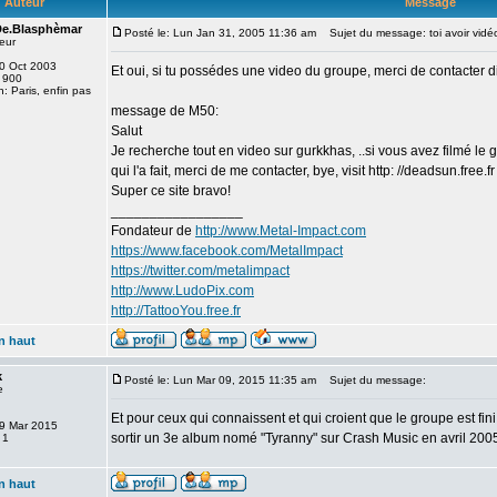
Auteur
Message
De.Blasphèmar
Posté le: Lun Jan 31, 2005 11:36 am
Sujet du message: toi avoir vidéo
eur
 10 Oct 2003
Et oui, si tu possédes une video du groupe, merci de contacter 
 900
n: Paris, enfin pas
message de M50:
Salut
Je recherche tout en video sur gurkkhas, ..si vous avez filmé le
qui l'a fait, merci de me contacter, bye, visit http: //deadsun.free.fr
Super ce site bravo!
_________________
Fondateur de
http://www.Metal-Impact.com
https://www.facebook.com/MetalImpact
https://twitter.com/metalimpact
http://www.LudoPix.com
http://TattooYou.free.fr
n haut
k
Posté le: Lun Mar 09, 2015 11:35 am
Sujet du message:
e
Et pour ceux qui connaissent et qui croient que le groupe est fini
 09 Mar 2015
sortir un 3e album nomé "Tyranny" sur Crash Music en avril 200
 1
n haut