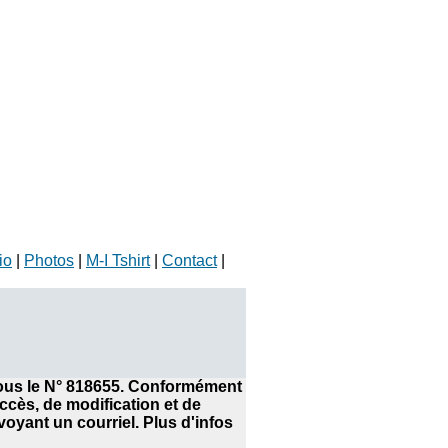
io
|
Photos
|
M-I Tshirt
|
Contact
|
 sous le N° 818655. Conformément
accès, de modification et de
yant un courriel. Plus d'infos