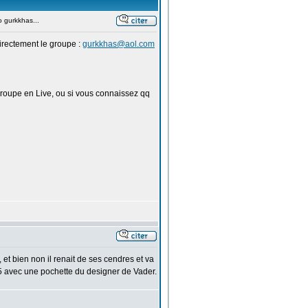
 gurkkhas...
directement le groupe :
gurkkhas@aol.com
 groupe en Live, ou si vous connaissez qq
, et bien non il renait de ses cendres et va
5 avec une pochette du designer de Vader.