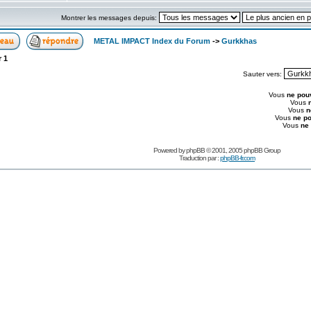
Montrer les messages depuis:
METAL IMPACT Index du Forum
->
Gurkkhas
r
1
Sauter vers:
Vous
ne pou
Vous
Vous
n
Vous
ne p
Vous
ne
Powered by
phpBB
© 2001, 2005 phpBB Group
Traduction par :
phpBB-fr.com