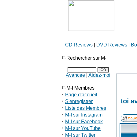
CD Reviews
|
DVD Reviews
|
Bo
Rechercher sur M-I
Avancee
|
Aidez-moi
M-I Membres
·
Page d'accueil
toi a
·
S'enregistrer
·
Liste des Membres
·
M-I sur Instagram
·
M-I sur Facebook
·
M-I sur YouTube
·
M-I sur Twitter