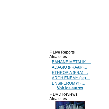
Live Reports
Aléatoires
·
BANANE METALIK …
·
ADAGIO (FRA/uk)…
·
ETHROPIA (FRA) …
·
ARCH ENEMY (se)…
·
ENSIFERUM (fi) …
Voir les autres
DVD Reviews
Aléatoires