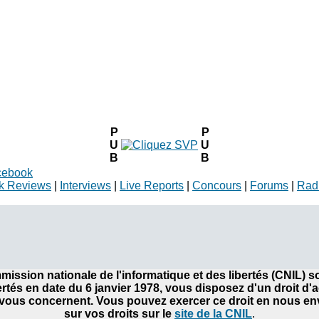
P
P
U
U
B
B
cebook
k Reviews
|
Interviews
|
Live Reports
|
Concours
|
Forums
|
Rad
ommission nationale de l'informatique et des libertés (CNIL)
bertés en date du 6 janvier 1978, vous disposez d'un droit d'
ous concernent. Vous pouvez exercer ce droit en nous envo
sur vos droits sur le
site de la CNIL
.