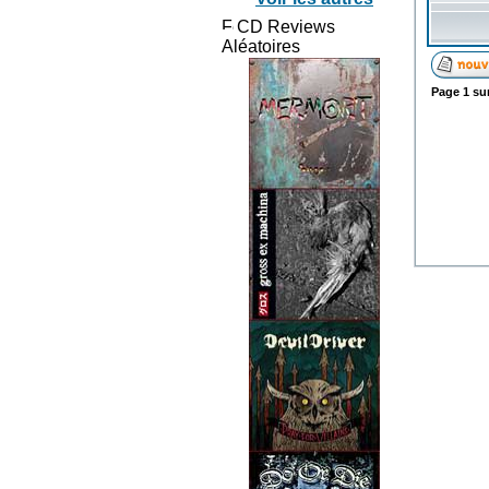
CD Reviews
Aléatoires
Page
1
su