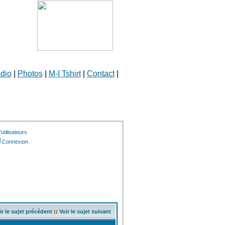
dio
|
Photos
|
M-I Tshirt
|
Contact
|
utilisateurs
Connexion
ir le sujet précédent
::
Voir le sujet suivant