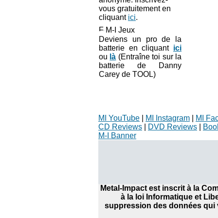
vous gratuitement en
cliquant
ici
.
M-I Jeux
Deviens un pro de la
batterie en cliquant
ici
ou
là
(Entraîne toi sur la
batterie de Danny
Carey de TOOL)
MI YouTube
|
MI Instagram
|
MI Fa
CD Reviews
|
DVD Reviews
|
Boo
M-I Banner
Metal-Impact est inscrit à la C
à la loi Informatique et Li
suppression des données qui v