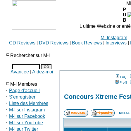
M
P
U
B
L ultime Webzine orienté
MI Instagram
|
CD Reviews
|
DVD Reviews
|
Book Reviews
|
Interviews
|
Rechercher sur M-I
Avancee
|
Aidez-moi
FAQ
Profil
M-I Membres
·
Page d'accueil
Concours Xtreme Fest
·
S'enregistrer
·
Liste des Membres
·
M-I sur Instagram
METAL 
·
M-I sur Facebook
·
M-I sur YouTube
·
M-I sur Twitter