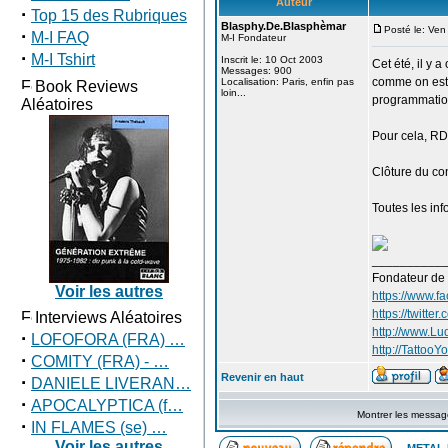
Auteur
·
Top 15 des Rubriques
Blasphy.De.Blasphèmar
Posté le: Ven
·
M-I FAQ
M-I Fondateur
·
M-I Tshirt
Inscrit le: 10 Oct 2003
Cet été, il y 
Messages: 900
comme on est 
Localisation: Paris, enfin pas
Book Reviews
loin...
programmation 
Aléatoires
Pour cela, RD
Clôture du co
Toutes les info
__________
Fondateur de
Voir les autres
https://www.f
https://twitte
Interviews Aléatoires
http://www.L
·
LOFOFORA (FRA) …
http://TattooYo
·
COMITY (FRA) - …
Revenir en haut
·
DANIELE LIVERAN…
·
APOCALYPTICA (f…
Montrer les messag
·
IN FLAMES (se) …
Voir les autres