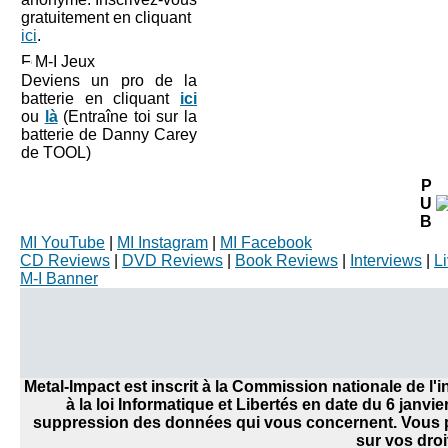
gratuitement en cliquant
ici
.
M-I Jeux
Deviens un pro de la
batterie en cliquant
ici
ou
là
(Entraîne toi sur la
batterie de Danny Carey
de TOOL)
P
U
B
MI YouTube
|
MI Instagram
|
MI Facebook
CD Reviews
|
DVD Reviews
|
Book Reviews
|
Interviews
|
L
M-I Banner
Metal-Impact est inscrit à la Commission nationale de l
à la loi Informatique et Libertés en date du 6 janvi
suppression des données qui vous concernent. Vous po
sur vos droi