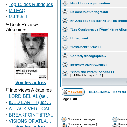
·
Mini Album en préparation
Top 15 des Rubriques
·
M-I FAQ
En dehors d'Unfragment!
·
M-I Tshirt
EP 2015 pour les quinze ans du grou
Book Reviews
Aléatoires
"Les Courbures de l'Âme" 4ème Alb
Unfragment
"Testament" 3ème LP
Contact, discographie...
interview UNFRAGMENT
"Vices and verses" Second LP
[
Aller à la page:
1
,
2
]
Voir les autres
Interviews Aléatoires
METAL IMPACT Index du
·
LORD BELIAL (se…
Page
1
sur
1
·
ICED EARTH (usa…
·
ATTACK VERTICAL…
·
BREAKPOINT (FRA…
Nouveaux messages
Pas d
·
VISIONS OF ATLA…
Nouveaux messages [
Pas d
Voir les autres