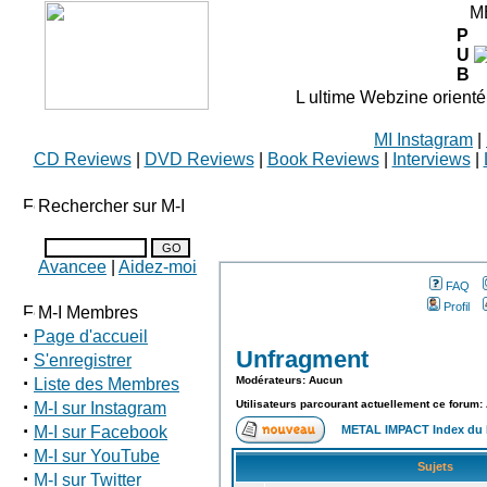
M
P
U
B
L ultime Webzine orienté
MI Instagram
|
CD Reviews
|
DVD Reviews
|
Book Reviews
|
Interviews
|
Rechercher sur M-I
Avancee
|
Aidez-moi
FAQ
Profil
M-I Membres
·
Page d'accueil
Unfragment
·
S'enregistrer
·
Modérateurs: Aucun
Liste des Membres
·
Utilisateurs parcourant actuellement ce forum:
M-I sur Instagram
·
M-I sur Facebook
METAL IMPACT Index du
·
M-I sur YouTube
Sujets
·
M-I sur Twitter