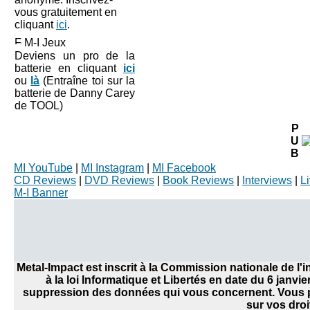
vous gratuitement en
cliquant
ici
.
M-I Jeux
Deviens un pro de la
batterie en cliquant
ici
ou
là
(Entraîne toi sur la
batterie de Danny Carey
de TOOL)
P
U
B
MI YouTube
|
MI Instagram
|
MI Facebook
CD Reviews
|
DVD Reviews
|
Book Reviews
|
Interviews
|
L
M-I Banner
Metal-Impact est inscrit à la Commission nationale de l
à la loi Informatique et Libertés en date du 6 janvi
suppression des données qui vous concernent. Vous po
sur vos droi