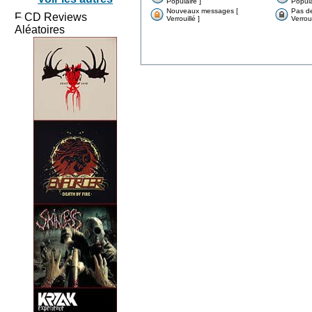
Populaire ]
Popula
Nouveaux messages [
Pas d
CD Reviews
Verrouillé ]
Verroui
Aléatoires